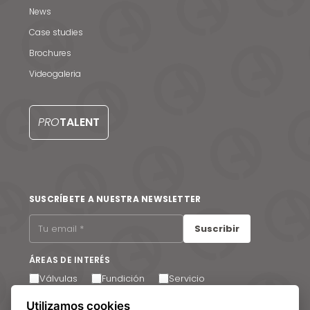
News
Noticias y medios
Case studies
Contacto
Brochures
EN
Videogaleria
PRO
TALENT
SUSCRÍBETE A NUESTRA NEWSLETTER
Suscribir
ÁREAS DE INTERÉS
Válvulas
Fundición
Servicio
Utilizamos cookies
Acepto recibir comunicaciones por correo electrónico.