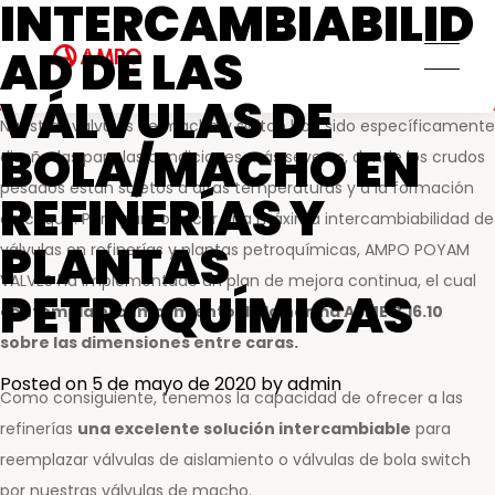
INTERCAMBIABILID
Personas
AMPO SERVICE
AD DE LAS
Ética y transparencia
Servicios MRO
Compromiso social
VÁLVULAS DE
Soluciones de ingeniería a medida
Nuestras válvulas de macho y switch han sido específicamente
Servicio de repuestos
BOLA/MACHO EN
diseñadas para las condiciones más severas, donde los crudos
Servicios de ingeniería de campo
pesados están sujetos a altas temperaturas y a la formación
REFINERÍAS Y
Servicios de formación
de coque. Pero para ofrecer una máxima intercambiabilidad de
Servicios de mantenimiento
PLANTAS
válvulas en refinerías y plantas petroquímicas, AMPO POYAM
preventivo y predictivo
VALVES ha implementado un plan de mejora continua, el cual
PETROQUÍMICAS
Centros de reparación y
contempla el cumplimiento de la norma ASME B.16.10
mantenimiento
sobre las dimensiones entre caras.
AMPO FOUNDRY
Posted on
5 de mayo de 2020
by
admin
Como consiguiente, tenemos la capacidad de ofrecer a las
refinerías
una excelente solución intercambiable
para
reemplazar válvulas de aislamiento o válvulas de bola switch
por nuestras válvulas de macho.