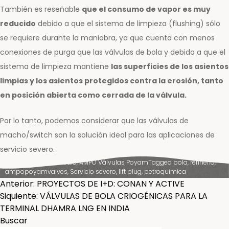
También es reseñable
que el consumo de vapor es muy
reducido
debido a que el sistema de limpieza (flushing) sólo
se requiere durante la maniobra, ya que cuenta con menos
conexiones de purga que las válvulas de bola y debido a que el
sistema de limpieza mantiene
las superficies de los asientos
limpias y los asientos protegidos contra la erosión, tanto
en posición abierta como cerrada de la válvula.
Por lo tanto, podemos considerar que las válvulas de
macho/switch son la solución ideal para las aplicaciones de
servicio severo.
Posted in
News & Media
,
AMPO Válvulas Poyam
Tagged
bola
,
refinería
,
ampopoyamvalves
,
Servicio severo
,
lift plug
,
petroquimica
NAVEGACIÓN
Anterior:
PROYECTOS DE I+D: CONAN Y ACTIVE
Siquiente:
VÁLVULAS DE BOLA CRIOGÉNICAS PARA LA
DE
TERMINAL DHAMRA LNG EN INDIA
Buscar