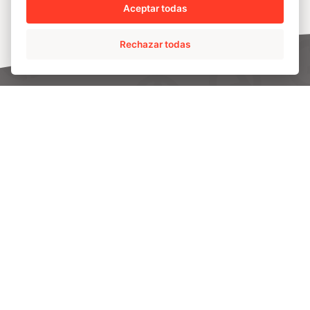
Aceptar todas
Rechazar todas
AMPO HEADQUARTERS
Barrio Katea S/N
20213 Idiazabal (Gipuzkoa)
SPAIN
T.
+34 943 188 000
CONTÁCTANOS