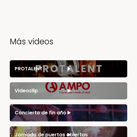
Más videos
PROTALENT
Videoclip
Noticias y medios
Contacto
Concierto de fin año
EN
Jornada de puertas abiertas