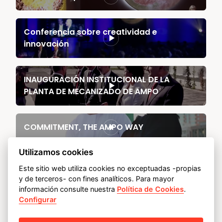
Conferencia sobre creatividad e
innovación
INAUGURACIÓN INSTITUCIONAL DE LA
PLANTA DE MECANIZADO DE AMPO
COMMITMENT, THE AMPO WAY
Utilizamos cookies
Industry talent has no gender (AMPO)
Este sitio web utiliza cookies no exceptuadas -propias
y de terceros- con fines analíticos. Para mayor
información consulte nuestra
Política de Cookies
.
AMPO, "Orain! Diseinua
Configurar