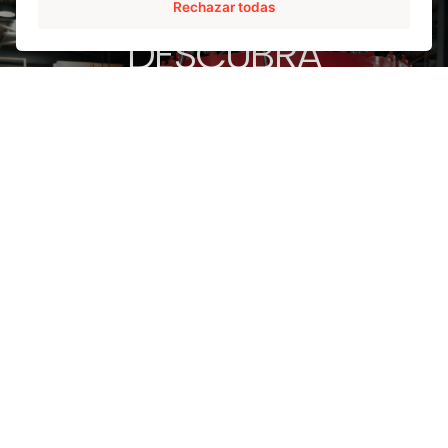
Rechazar todas
DESCUBRA
NUESTRAS VÁLVULAS
PARA EL SECTOR
ELÉCTRICO
AMPO POYAM VALVES lleva desde 1964 participando en
el diseño y la producción de soluciones de alto valor
tecnológico para procesos en centrales eléctricas,
suministrando las válvulas necesarias para las
aplicaciones más críticas y severas de este sector.
Ver nuestras válvulas para power