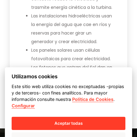
trasmite
energía cinética
a la turbina.
Las instalaciones hidroeléctricas
usan
la energía del agua que cae en ríos y
reservas para hacer girar un
generador y crear electricidad.
Los paneles solares
usan células
fotovoltaicas para crear electricidad.
Los
fotones
que entran del
Sol
dan en
los
átomos
de dentro de los
Utilizamos cookies
semiconductores
del panel, lo que
Este sitio web utiliza cookies no exceptuadas -propias
hace que los
electrones
fluyan.
y de terceros- con fines analíticos. Para mayor
información consulte nuestra
Política de Cookies
.
Configurar
Aceptar todas