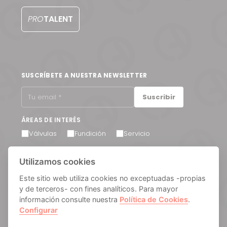
PRO
TALENT
SUSCRÍBETE A NUESTRA NEWSLETTER
Suscribir
ÁREAS DE INTERÉS
Válvulas
Fundición
Servicio
Acepto recibir comunicaciones por correo electrónico.
Utilizamos cookies
Puede cancelar su suscripción en cualquier momento a
través del enlace que encontrará en el pie de página de
nuestros correos electrónicos.
Este sitio web utiliza cookies no exceptuadas -propias
y de terceros- con fines analíticos. Para mayor
información consulte nuestra
Política de Cookies
.
Configurar
Aviso legal
Política de privacidad
Política de cookies
Manage cookies
Sistema Interno de Información