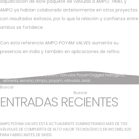
adjudicación de este paquete de válvulas a AMPO. HMEL y
AMPO ya habían colaborado anteriormente en otros proyectos
con resultados exitosos, por lo que la relación y confianza entre
ambos se fortalece.
Con esta referencia AMPO POYAM VALVES aumenta su
presencia en India y también en aplicaciones de refino.
Posted in
News & Media
,
AMPO Válvulas Poyam
Tagged
hidrógeno
,
refinería
,
servicio
,
ampo
,
poyam
,
válvulas
,
axial
Buscar
Buscar
ENTRADAS RECIENTES
AMPO POYAM VALVES ESTÁ ACTUALMENTE SUMINISTRANDO MÁS DE 700
VÁLVULAS DE COMPUERTA DE ALTO VALOR TECNOLÓGICO EN INCONEL 625
PARA FABRICANTES DE SKIDS