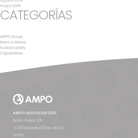
agosto 2016
mayo 2016
CATEGORÍAS
AMPO Group
News & Media
Sustainability
Capabilities
AMPO HEADQUARTERS
Barrio Katea S/N
20213 Idiazabal (Gipuzkoa)
SPAIN