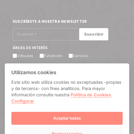
SUSCRÍBETE A NUESTRA NEWSLETTER
Suscribir
ÁREAS DE INTERÉS
Válvulas
Fundición
Servicio
Acepto recibir comunicaciones por correo electrónico.
Utilizamos cookies
Puede cancelar su suscripción en cualquier momento a
través del enlace que encontrará en el pie de página de
nuestros correos electrónicos.
Este sitio web utiliza cookies no exceptuadas -propias
y de terceros- con fines analíticos. Para mayor
información consulte nuestra
Política de Cookies
.
Configurar
Aviso legal
Política de privacidad
Política de cookies
Manage cookies
Sistema Interno de Información
Aceptar todas
Rechazar todas