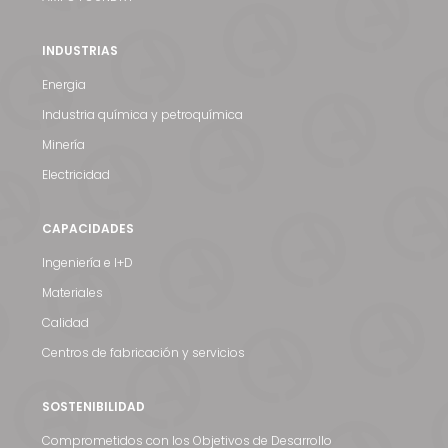
INDUSTRIAS
Energia
Industria química y petroquímica
Minería
Electricidad
CAPACIDADES
Noticias y medios
Ingeniería e I+D
Contacto
Materiales
Calidad
EN
Centros de fabricación y servicios
SOSTENIBILIDAD
Comprometidos con los Objetivos de Desarrollo