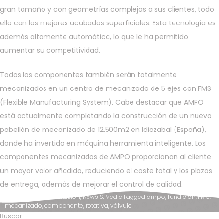
gran tamaño y con geometrías complejas a sus clientes, todo
ello con los mejores acabados superficiales. Esta tecnología es
además altamente automática, lo que le ha permitido
aumentar su competitividad.
Todos los componentes también serán totalmente
mecanizados en un centro de mecanizado de 5 ejes con FMS
(Flexible Manufacturing System). Cabe destacar que AMPO
está actualmente completando la construcción de un nuevo
pabellón de mecanizado de 12.500m2 en Idiazabal (España),
donde ha invertido en máquina herramienta inteligente. Los
componentes mecanizados de AMPO proporcionan al cliente
un mayor valor añadido, reduciendo el coste total y los plazos
de entrega, además de mejorar el control de calidad.
Posted in
AMPO Fundición
,
News & Media
Tagged
ampo
,
fundición
,
FMS
,
mecanizado
,
componente
,
rotativa
,
válvula
Buscar