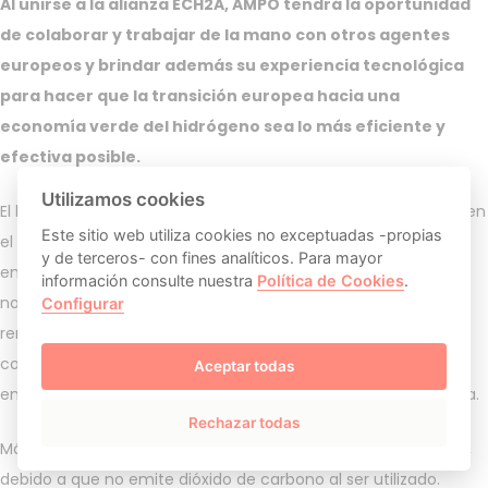
Al unirse a la alianza ECH2A, AMPO tendrá la oportunidad
de colaborar y trabajar de la mano con otros agentes
europeos y brindar además su experiencia tecnológica
para hacer que la transición europea hacia una
economía verde del hidrógeno sea lo más eficiente y
efectiva posible.
Utilizamos cookies
El hidrógeno será clave para lograr los objetivos establecidos en
Este sitio web utiliza cookies no exceptuadas -propias
el Pacto Verde Europeo y la transición europea hacia las
y de terceros- con fines analíticos. Para mayor
energías limpias. El hidrógeno tiene varios usos energéticos y
información consulte nuestra
Política de Cookies
.
no energéticos, desde el almacenamiento de las energías
Configurar
renovables hasta el transporte pesado del combustible, y
como energía o materia prima para la industria intensiva en
Aceptar todas
energía, como en los sectores del acero y la industria química.
Rechazar todas
Más importante aún, el hidrógeno es respetuoso con el clima,
debido a que no emite dióxido de carbono al ser utilizado.