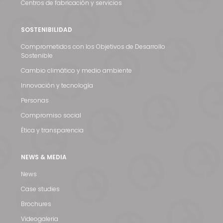
Centros de fabricación y servicios
SOSTENIBILIDAD
Comprometidos con los Objetivos de Desarrollo
Sostenible
Cambio climático y medio ambiente
Innovación y tecnología
Personas
Noticias y medios
Compromiso social
Contacto
Ética y transparencia
EN
NEWS & MEDIA
News
Case studies
Brochures
Videogaleria