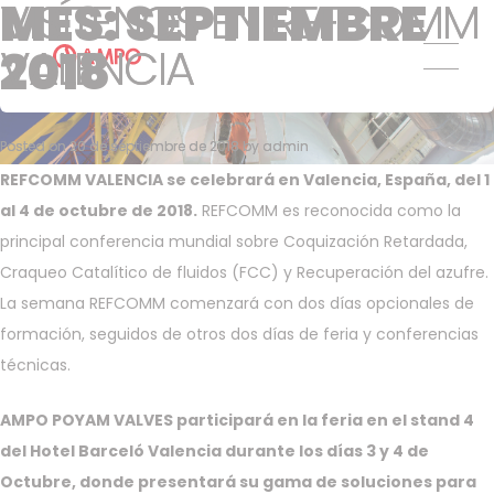
MES:
VISÍTENOS EN REFCOMM
VISÍTENOS EN REFCOMM
SEPTIEMBRE
Servicios de formación
Servicios de mantenimiento
VALENCIA
VALENCIA
2018
preventivo y predictivo
Centros de reparación y
mantenimiento
Posted on
Posted on
20 de septiembre de 2018
20 de septiembre de 2018
by
by
admin
admin
AMPO FOUNDRY
REFCOMM VALENCIA se celebrará en Valencia, España, del 1
al 4 de octubre de 2018.
REFCOMM es reconocida como la
principal conferencia mundial sobre Coquización Retardada,
Craqueo Catalítico de fluidos (FCC) y Recuperación del azufre.
La semana REFCOMM comenzará con dos días opcionales de
formación, seguidos de otros dos días de feria y conferencias
técnicas.
AMPO POYAM VALVES participará en la feria en el stand 4
del Hotel Barceló Valencia durante los días 3 y 4 de
Octubre, donde presentará su gama de soluciones para