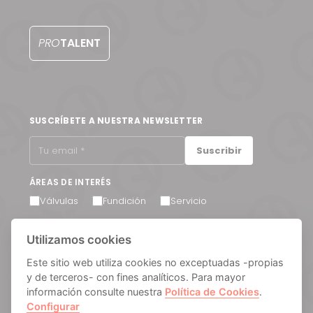
PRO
TALENT
SUSCRÍBETE A NUESTRA NEWSLETTER
Suscribir
ÁREAS DE INTERÉS
Válvulas
Fundición
Servicio
Acepto recibir comunicaciones por correo electrónico.
Utilizamos cookies
Puede cancelar su suscripción en cualquier momento a
través del enlace que encontrará en el pie de página de
nuestros correos electrónicos.
Este sitio web utiliza cookies no exceptuadas -propias
y de terceros- con fines analíticos. Para mayor
información consulte nuestra
Política de Cookies
.
Configurar