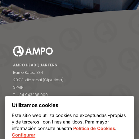
Noticias y medios
Contacto
EN
AMPO HEADQUARTERS
Barrio Katea S/N
20213 Idiazabal (Gipuzkoa)
SPAIN
T.
+34 943 188 000
Utilizamos cookies
CONTÁCTANOS
Este sitio web utiliza cookies no exceptuadas -propias
y de terceros- con fines analíticos. Para mayor
información consulte nuestra
Política de Cookies
.
CONOCE AMPO
Configurar