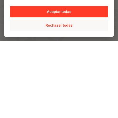
Somos AMPO
Aceptar todas
Cómo somos
Nuestro equipo
Rechazar todas
Líneas estratégicas de futuro
SOLUCIONES
AMPO POYAM VALVES
ISS by AMPO POYAM VALVES
AMPO SERVICE
AMPO FOUNDRY
INDUSTRIAS
Energia
Industria química y petroquímica
Minería