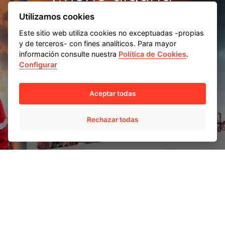
consulta sobre
Utilizamos cookies
AMPO SERVICE?
Este sitio web utiliza cookies no exceptuadas -propias
y de terceros- con fines analíticos. Para mayor
información consulte nuestra
Política de Cookies
.
Configurar
Contáctanos
Aceptar todas
Rechazar todas
AMPO HEADQUARTERS