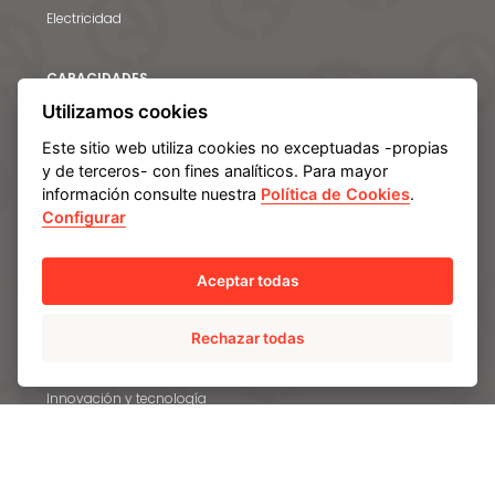
Electricidad
EN
CAPACIDADES
Utilizamos cookies
Ingeniería e I+D
Este sitio web utiliza cookies no exceptuadas -propias
Materiales
y de terceros- con fines analíticos. Para mayor
Calidad
información consulte nuestra
Política de Cookies
.
Centros de fabricación y servicios
Configurar
SOSTENIBILIDAD
Aceptar todas
Comprometidos con los Objetivos de Desarrollo
Sostenible
Rechazar todas
Cambio climático y medio ambiente
Innovación y tecnología
Personas
Compromiso social