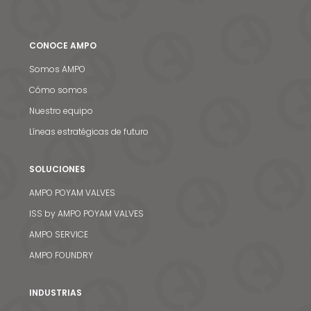
CONOCE AMPO
Somos AMPO
Cómo somos
Nuestro equipo
Líneas estratégicas de futuro
SOLUCIONES
AMPO POYAM VALVES
ISS by AMPO POYAM VALVES
Noticias y medios
AMPO SERVICE
AMPO FOUNDRY
Contacto
EN
INDUSTRIAS