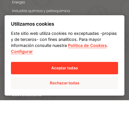
Energia
Industria química y petroquímica
Minería
Utilizamos cookies
Electricidad
Este sitio web utiliza cookies no exceptuadas -propias
y de terceros- con fines analíticos. Para mayor
CAPACIDADES
información consulte nuestra
Política de Cookies
.
Configurar
Ingeniería e I+D
Materiales
Aceptar todas
Calidad
Centros de fabricación y servicios
Rechazar todas
SOSTENIBILIDAD
Comprometidos con los Objetivos de Desarrollo
Sostenible
Cambio climático y medio ambiente
Innovación y tecnología