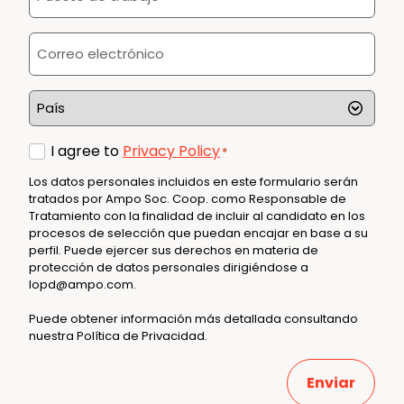
de
trabajo
Correo
*
electrónico
*
País
*
Consent
I agree to
Privacy Policy
*
*
Los datos personales incluidos en este formulario serán
tratados por Ampo Soc. Coop. como Responsable de
Tratamiento con la finalidad de incluir al candidato en los
procesos de selección que puedan encajar en base a su
perfil. Puede ejercer sus derechos en materia de
protección de datos personales dirigiéndose a
lopd@ampo.com
.
Puede obtener información más detallada consultando
nuestra
Política de Privacidad
.