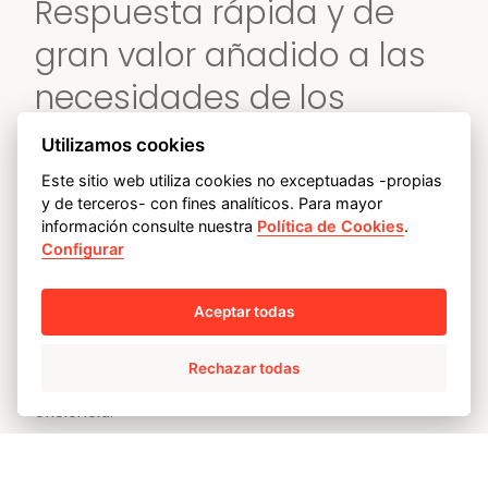
Respuesta rápida y de
gran valor añadido a las
necesidades de los
clientes en cualquier
Utilizamos cookies
lugar del mundo.
Este sitio web utiliza cookies no exceptuadas -propias
y de terceros- con fines analíticos. Para mayor
información consulte nuestra
Política de Cookies
.
Configurar
Contamos con una amplia gama de servicios a
Aceptar todas
medida y de gran valor añadido para cubrir las
necesidades del cliente en todo el mundo con las
Rechazar todas
premisas clave de fiabilidad, seguridad, confianza y
eficiencia.