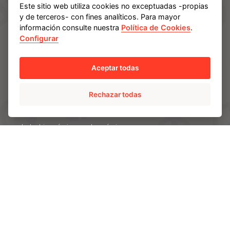
SOLUCIONES
Este sitio web utiliza cookies no exceptuadas -propias
y de terceros- con fines analíticos. Para mayor
AMPO POYAM VALVES
información consulte nuestra
Política de Cookies
.
ISS by AMPO POYAM VALVES
Configurar
AMPO SERVICE
AMPO FOUNDRY
Aceptar todas
INDUSTRIAS
Rechazar todas
Energia
Industria química y petroquímica
Minería
Electricidad
CAPACIDADES
Ingeniería e I+D
Materiales