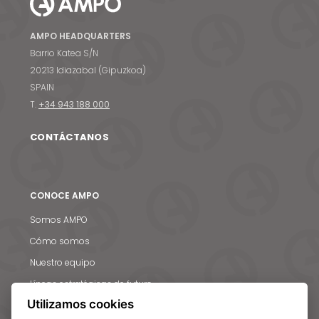
AMPO HEADQUARTERS
Barrio Katea S/N
20213 Idiazabal (Gipuzkoa)
SPAIN
Noticias y medios
T.
+34 943 188 000
Contacto
CONTÁCTANOS
EN
CONOCE AMPO
Somos AMPO
Cómo somos
Nuestro equipo
Líneas estratégicas de futuro
Utilizamos cookies