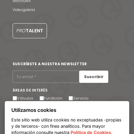
Contacto
Brochures
Videogaleria
EN
PRO
TALENT
SUSCRÍBETE A NUESTRA NEWSLETTER
Suscribir
ÁREAS DE INTERÉS
Válvulas
Fundición
Servicio
Utilizamos cookies
Acepto recibir comunicaciones por correo electrónico.
Puede cancelar su suscripción en cualquier momento a
través del enlace que encontrará en el pie de página de
Este sitio web utiliza cookies no exceptuadas -propias
nuestros correos electrónicos.
y de terceros- con fines analíticos. Para mayor
información consulte nuestra
Política de Cookies
.