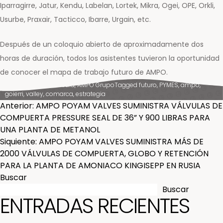
Iparragirre, Jatur, Kendu, Labelan, Lortek, Mikra, Ogei, OPE, Orkli,
Usurbe, Praxair, Tacticco, Ibarre, Urgain, etc.
Después de un coloquio abierto de aproximadamente dos
horas de duración, todos los asistentes tuvieron la oportunidad
de conocer el mapa de trabajo futuro de AMPO.
Posted in
News & Media
,
AMPO Grupo
Tagged
futuro
,
PYMES
,
ampo
,
goierri
,
valley
,
comarca
,
estrategia
NAVEGACIÓN
Anterior:
AMPO POYAM VALVES SUMINISTRA VÁLVULAS DE
COMPUERTA PRESSURE SEAL DE 36” Y 900 LIBRAS PARA
DE
UNA PLANTA DE METANOL
Siquiente:
AMPO POYAM VALVES SUMINISTRA MÁS DE
ENTRADAS
2000 VÁLVULAS DE COMPUERTA, GLOBO Y RETENCIÓN
PARA LA PLANTA DE AMONIACO KINGISEPP EN RUSIA
Buscar
Buscar
ENTRADAS RECIENTES