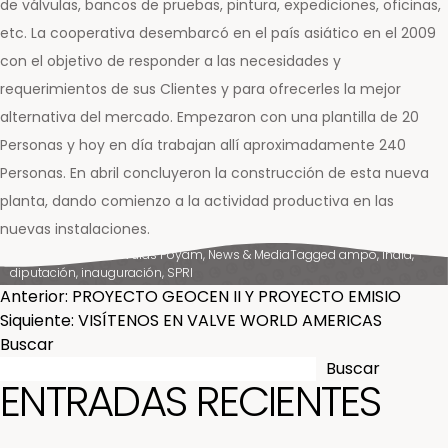
de válvulas, bancos de pruebas, pintura, expediciones, oficinas,
etc. La cooperativa desembarcó en el país asiático en el 2009
con el objetivo de responder a las necesidades y
requerimientos de sus Clientes y para ofrecerles la mejor
alternativa del mercado. Empezaron con una plantilla de 20
Personas y hoy en día trabajan allí aproximadamente 240
Personas. En abril concluyeron la construcción de esta nueva
planta, dando comienzo a la actividad productiva en las
nuevas instalaciones.
Posted in
AMPO Válvulas Poyam
,
News & Media
Tagged
ampo
,
india
,
diputación
,
inauguración
,
SPRI
NAVEGACIÓN
Anterior:
PROYECTO GEOCEN II Y PROYECTO EMISIO
Siquiente:
VISÍTENOS EN VALVE WORLD AMERICAS
DE
Buscar
Buscar
ENTRADAS
ENTRADAS RECIENTES