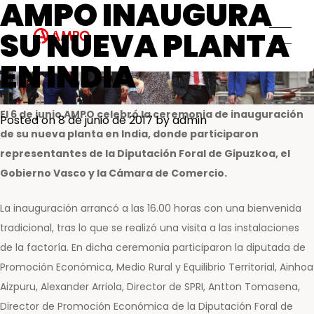
AMPO INAUGURA
AMPO SERVICE
Ética y transparencia
Servicios MRO
SU NUEVA PLANTA
Compromiso social
Soluciones de ingeniería a medida
EN INDIA
Servicio de repuestos
Servicios de ingeniería de campo
Servicios de formación
El 6 de junio AMPO celebró la ceremonia de inauguración
Posted on
8 de junio de 2017
by
admin
Servicios de mantenimiento
de su nueva planta en India, donde participaron
preventivo y predictivo
representantes de la Diputación Foral de Gipuzkoa, el
Centros de reparación y
Gobierno Vasco y la Cámara de Comercio.
mantenimiento
La inauguración arrancó a las 16.00 horas con una bienvenida
AMPO FOUNDRY
tradicional, tras lo que se realizó una visita a las instalaciones
de la factoría. En dicha ceremonia participaron la diputada de
Promoción Económica, Medio Rural y Equilibrio Territorial, Ainhoa
Aizpuru, Alexander Arriola, Director de SPRI, Antton Tomasena,
Director de Promoción Económica de la Diputación Foral de