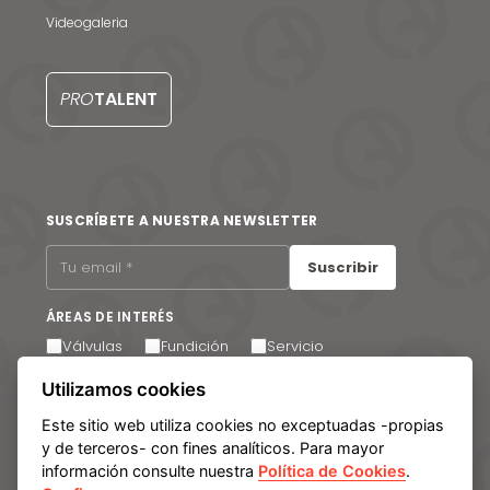
Videogaleria
PRO
TALENT
SUSCRÍBETE A NUESTRA NEWSLETTER
Suscribir
ÁREAS DE INTERÉS
Válvulas
Fundición
Servicio
Utilizamos cookies
Acepto recibir comunicaciones por correo electrónico.
Puede cancelar su suscripción en cualquier momento a
través del enlace que encontrará en el pie de página de
Este sitio web utiliza cookies no exceptuadas -propias
nuestros correos electrónicos.
y de terceros- con fines analíticos. Para mayor
información consulte nuestra
Política de Cookies
.