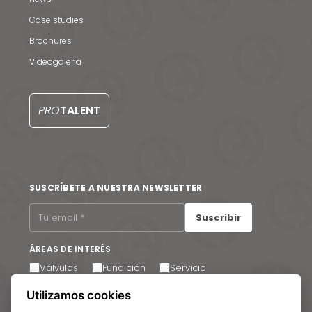
EN
Case studies
Brochures
Videogaleria
PRO
TALENT
SUSCRÍBETE A NUESTRA NEWSLETTER
Suscribir
ÁREAS DE INTERÉS
Válvulas
Fundición
Servicio
Utilizamos cookies
Acepto recibir comunicaciones por correo electrónico.
Puede cancelar su suscripción en cualquier momento a