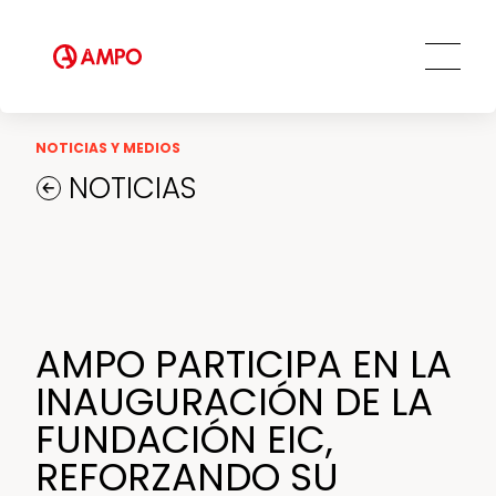
Soluciones de ingeniería a medida
Servicio de repuestos
Servicios de ingeniería de campo
Servicios de formación
Servicios de mantenimiento
NOTICIAS Y MEDIOS
preventivo y predictivo
NOTICIAS
Centros de reparación y
mantenimiento
AMPO FOUNDRY
AMPO PARTICIPA EN LA
INAUGURACIÓN DE LA
FUNDACIÓN EIC,
REFORZANDO SU