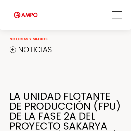
AMPO SERVICE
Ética y transparencia
Servicios MRO
Compromiso social
Soluciones de ingeniería a medida
Servicio de repuestos
NOTICIAS Y MEDIOS
Servicios de ingeniería de campo
NOTICIAS
Servicios de formación
Servicios de mantenimiento
preventivo y predictivo
Centros de reparación y
mantenimiento
LA UNIDAD FLOTANTE
AMPO FOUNDRY
DE PRODUCCIÓN (FPU)
DE LA FASE 2A DEL
PROYECTO SAKARYA