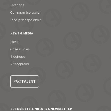
Personas
Compromiso social
Ética y transparencia
NEWS & MEDIA
Noticias y medios
News
Case studies
Contacto
Brochures
EN
Videogaleria
PRO
TALENT
SUSCRÍBETE A NUESTRA NEWSLETTER