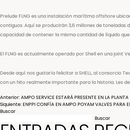
Prelude FLNG es una instalación marítima offshore ubica
contiguos. Aquí se producirán 3,6 millones de toneladas 
capacidad de contener la misma cantidad de líquido que 
El FLNG es actualmente operado por Shell en una joint V
Desde aquí nos gustaría felicitar a SHELL, al consorcio 
con un hito realmente importante para la historia. Les
Posted in
AMPO Válvulas Poyam
,
News & Media
NAVEGACIÓN
Anterior:
AMPO SERVICE ESTARÁ PRESENTE EN LA PLANT
Siquiente:
ENPPI CONFÍA EN AMPO POYAM VALVES PARA EL
Buscar
DE
Buscar