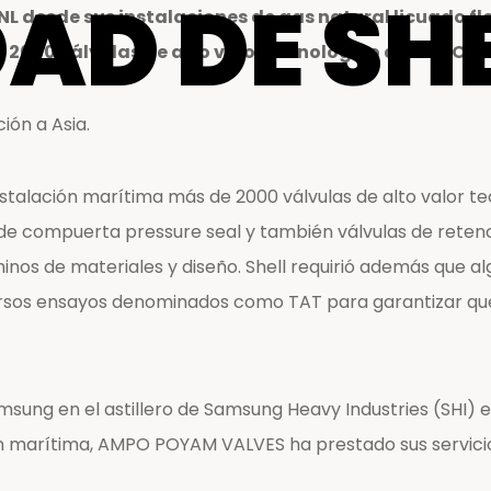
AD DE SH
NL desde sus instalaciones de gas natural licuado f
Centros de reparación y
 2000 válvulas de alto valor tecnológico de AMPO 
mantenimiento
ión a Asia.
lación marítima más de 2000 válvulas de alto valor tecn
 de compuerta pressure seal y también válvulas de retenc
rminos de materiales y diseño. Shell requirió además que
ersos ensayos denominados como TAT para garantizar que 
ung en el astillero de Samsung Heavy Industries (SHI) en 
ón marítima, AMPO POYAM VALVES ha prestado sus servicio