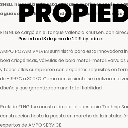
PROPIED
SHELL ha realizado esta semana el primer envío de G
aguas australianas, donde están instaladas más de
El GNL se cargó en el tanque Valencia Knutsen, con direcc
Posted on
13 de junio de 2019
by
admin
AMPO POYAM VALVES suministró para esta innovadora insta
bola criogénicas, válvulas de bola metal-metal, válvulas
y todas ellas cumplieron con exigentes requisitos en té
de -196ºC a 300ºC. Como consiguiente se realizaron div
diseño y que garantizaban una total fiabilidad.
Prelude FLNG fue construido por el consorcio Technip Sams
construcción hasta la puesta en marcha de la instalaci
expertos de AMPO SERVICE.