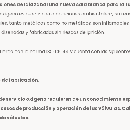
iones de Idiazabal una nueva sala blanca para la fa
Centros de reparación y
oxígeno es reactivo en condiciones ambientales y su re
mantenimiento
s, tanto metálicos como no metálicos, son inflamables con
iseñadas y fabricadas sin riesgos de ignición.
uerdo con la norma ISO 14644 y cuenta con las siguientes
 de fabricación.
s de servicio oxígeno requieren de un conocimiento es
rocesos de producción y operación de las válvulas.
 de válvulas.