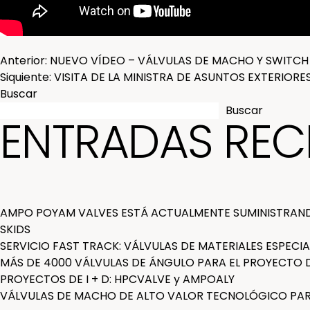
Posted in
News & Media
,
AMPO Válvulas Poyam
NAVEGACIÓN
Anterior:
NUEVO VÍDEO – VÁLVULAS DE MACHO Y SWITCH
Siquiente:
VISITA DE LA MINISTRA DE ASUNTOS EXTERIOR
Buscar
DE
Buscar
ENTRADAS REC
ENTRADAS
AMPO POYAM VALVES ESTÁ ACTUALMENTE SUMINISTRAND
SKIDS
SERVICIO FAST TRACK: VÁLVULAS DE MATERIALES ESPECIA
MÁS DE 4000 VÁLVULAS DE ÁNGULO PARA EL PROYECTO DE
PROYECTOS DE I + D: HPCVALVE y AMPOALY
VÁLVULAS DE MACHO DE ALTO VALOR TECNOLÓGICO PARA