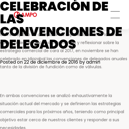
Minería
CELEBRACIÓN DE
Hoy en día AMPO cuenta con una amplia red de delegados y
Soluciones de almacenamiento de
Innovación y tecnología
Electricidad
hidrógeno verde
agentes por todo el mundo, estando presente en más de 60
LAS
Personas
países de todo el mundo.
AMPO SERVICE
CONVENCIONES DE
Ética y transparencia
Con el objetivo de compartir las experiencias entre las áreas
Servicios MRO
Compromiso social
DELEGADOS
comerciales de los cinco continentes y reflexionar sobre la
Soluciones de ingeniería a medida
estrategia comercial de cara al 2017, en noviembre se han
Servicio de repuestos
celebrado en Idiazabal las convenciones de delegados anuales
Servicios de ingeniería de campo
Posted on
22 de diciembre de 2016
by
admin
tanto de la división de fundición como de válvulas.
Servicios de formación
Servicios de mantenimiento
preventivo y predictivo
Centros de reparación y
En ambas convenciones se analizó exhaustivamente la
mantenimiento
situación actual del mercado y se definieron las estrategias
AMPO FOUNDRY
comerciales para los próximos años, teniendo como principal
objetivo estar cerca de nuestros clientes y responder a sus
necesidades.