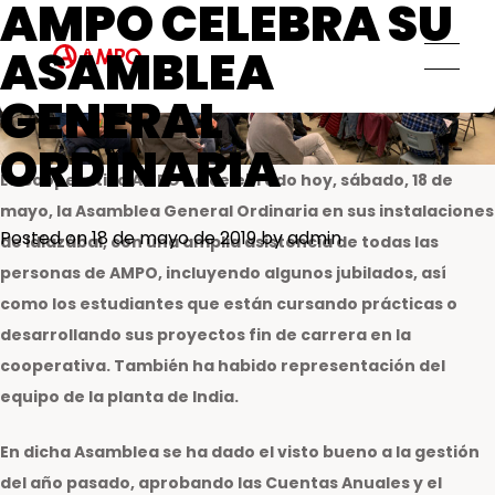
AMPO CELEBRA SU
AMPO SERVICE
Ética y transparencia
Servicios MRO
ASAMBLEA
Compromiso social
Soluciones de ingeniería a medida
GENERAL
Servicio de repuestos
Servicios de ingeniería de campo
ORDINARIA
Servicios de formación
La cooperativa AMPO ha celebrado hoy, sábado, 18 de
Servicios de mantenimiento
mayo, la Asamblea General Ordinaria en sus instalaciones
preventivo y predictivo
Posted on
18 de mayo de 2019
by
admin
de Idiazábal, con una amplia asistencia de todas las
Centros de reparación y
personas de AMPO, incluyendo algunos jubilados, así
mantenimiento
como los estudiantes que están cursando prácticas o
AMPO FOUNDRY
desarrollando sus proyectos fin de carrera en la
cooperativa. También ha habido representación del
equipo de la planta de India.
En dicha Asamblea se ha dado el visto bueno a la gestión
del año pasado, aprobando las Cuentas Anuales y el