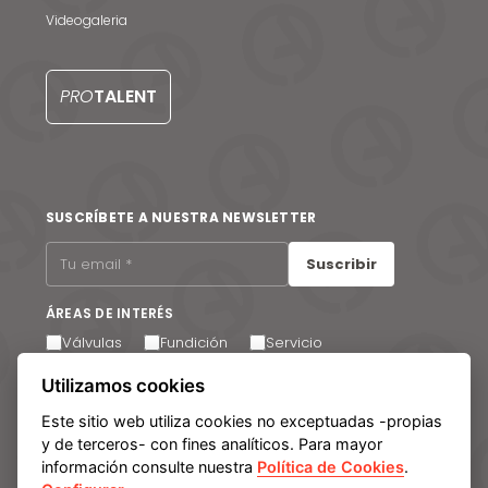
Videogaleria
PRO
TALENT
SUSCRÍBETE A NUESTRA NEWSLETTER
Suscribir
ÁREAS DE INTERÉS
Válvulas
Fundición
Servicio
Utilizamos cookies
Acepto recibir comunicaciones por correo electrónico.
Puede cancelar su suscripción en cualquier momento a
través del enlace que encontrará en el pie de página de
Este sitio web utiliza cookies no exceptuadas -propias
nuestros correos electrónicos.
y de terceros- con fines analíticos. Para mayor
información consulte nuestra
Política de Cookies
.