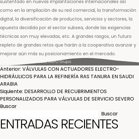
sustentado en nuevas implantaciones internacionales así
como en la ampliación de su red comercial, la transformación
digital, la diversificación de productos, servicios y sectores, la
apuesta decidida por el sector subsea, donde las exigencias
técnicas son muy elevadas, etc. A grandes rasgos, un futuro
repleto de grandes retos que harán a la cooperativa avanzar y
mejorar aún más su posicionamiento en el mercado.
Posted in
News & Media
,
AMPO Grupo
NAVEGACIÓN
Anterior:
VÁLVULAS CON ACTUADORES ELECTRO-
HIDRÁULICOS PARA LA REFINERÍA RAS TANURA EN SAUDI
DE
ARABIA
Siquiente:
DESARROLLO DE RECUBRIMIENTOS
ENTRADAS
PERSONALIZADOS PARA VÁLVULAS DE SERVICIO SEVERO
Buscar
Buscar
ENTRADAS RECIENTES