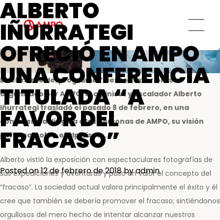
ALBERTO
AMPO SERVICE
Ética y transparencia
IÑURRATEGI
Servicios MRO
Compromiso social
Soluciones de ingeniería a medida
OFRECIÓ EN AMPO
Servicio de repuestos
UNA CONFERENCIA
Servicios de ingeniería de campo
En el marco del programa “Vientos exteriores”
Servicios de formación
TITULADA “A
organizado por AMPO, el alpinista y escalador Alberto
Servicios de mantenimiento
Iñurrategi trasladó el pasado 8 de febrero, en una
preventivo y predictivo
FAVOR DEL
conferencia dirigida a las personas de AMPO, su visión
Centros de reparación y
FRACASO”
mantenimiento
personal sobre el alpinismo.
AMPO FOUNDRY
Alberto vistió la exposición con espectaculares fotografías de
Posted on
12 de febrero de 2018
by
admin
sus expediciones y aventuras y puso en valor el concepto del
“fracaso”. La sociedad actual valora principalmente el éxito y él
cree que también se debería promover el fracaso; sintiéndonos
orgullosos del mero hecho de intentar alcanzar nuestros