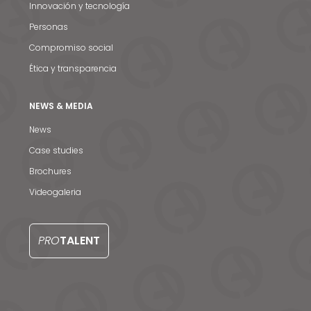
Innovación y tecnología
Personas
Compromiso social
Ética y transparencia
NEWS & MEDIA
Noticias y medios
News
Case studies
Contacto
Brochures
EN
Videogaleria
PRO
TALENT