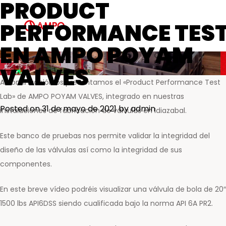
PRODUCT
Servicio de repuestos
PERFORMANCE TEST
Servicios de ingeniería de campo
Servicios de formación
EN AMPO POYAM
Servicios de mantenimiento
preventivo y predictivo
VALVES
Centros de reparación y
A continuación os presentamos el «Product Performance Test
mantenimiento
Lab» de AMPO POYAM VALVES, integrado en nuestras
Posted on
31 de mayo de 2021
by
admin
instalaciones de fabricación de válvulas en Idiazabal.
AMPO FOUNDRY
Este banco de pruebas nos permite validar la integridad del
diseño de las válvulas así como la integridad de sus
componentes.
En este breve vídeo podréis visualizar una válvula de bola de 20″
1500 lbs API6DSS siendo cualificada bajo la norma API 6A PR2.