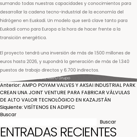
sumando todas nuestras capacidades y conocimientos para
desarrollar la cadena tecno-industrial de la economía del
hidrógeno en Euskadi. Un modelo que será clave tanto para
Euskadi como para Europa a la hora de hacer frente a la
transición energética.
El proyecto tendrá una inversión de más de 1.500 millones de
euros hasta 2026, y supondrá la generación de más de 1.340
puestos de trabajo directos y 6.700 indirectos.
Posted in
News & Media
,
AMPO Grupo
NAVEGACIÓN
Anterior:
AMPO POYAM VALVES Y AKSAI INDUSTRIAL PARK
CREAN UNA JOINT VENTURE PARA FABRICAR VÁLVULAS
DE
DE ALTO VALOR TECNOLÓGICO EN KAZAJSTÁN
Siquiente:
VISÍTENOS EN ADIPEC
ENTRADAS
Buscar
Buscar
ENTRADAS RECIENTES