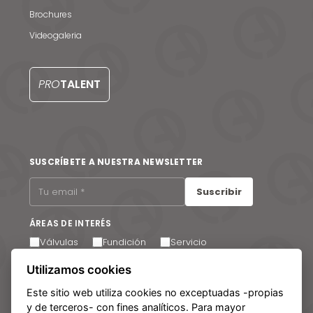
Noticias y medios
Brochures
Videogaleria
Contacto
EN
PRO
TALENT
SUSCRÍBETE A NUESTRA NEWSLETTER
Suscribir
ÁREAS DE INTERÉS
Válvulas
Fundición
Servicio
Utilizamos cookies
Acepto recibir comunicaciones por correo electrónico.
Puede cancelar su suscripción en cualquier momento a
través del enlace que encontrará en el pie de página de
Este sitio web utiliza cookies no exceptuadas -propias
nuestros correos electrónicos.
y de terceros- con fines analíticos. Para mayor