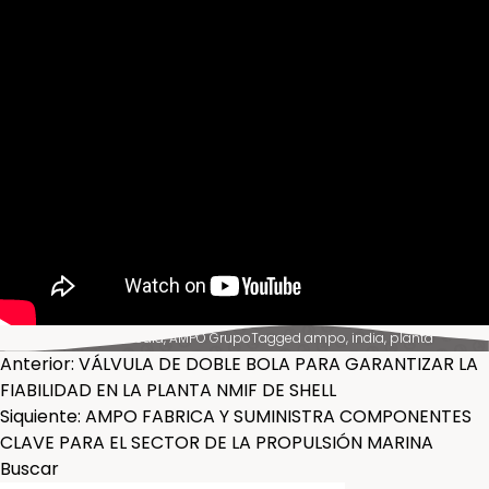
Posted in
News & Media
,
AMPO Grupo
Tagged
ampo
,
india
,
planta
NAVEGACIÓN
Anterior:
VÁLVULA DE DOBLE BOLA PARA GARANTIZAR LA
FIABILIDAD EN LA PLANTA NMIF DE SHELL
DE
Siquiente:
AMPO FABRICA Y SUMINISTRA COMPONENTES
CLAVE PARA EL SECTOR DE LA PROPULSIÓN MARINA
ENTRADAS
Buscar