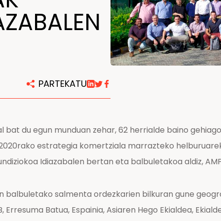
AZABALEN
Konponketa eta mantentze
lanetarako zentroak
PARTEKATU
 bat du egun munduan zehar, 62 herrialde baino gehiagot
e 2020rako estrategia komertziala marrazteko helburuare
undiziokoa Idiazabalen bertan eta balbuletakoa aldiz, AM
n balbuletako salmenta ordezkarien bilkuran gune geogra
AEB, Erresuma Batua, Espainia, Asiaren Hego Ekialdea, Ekial