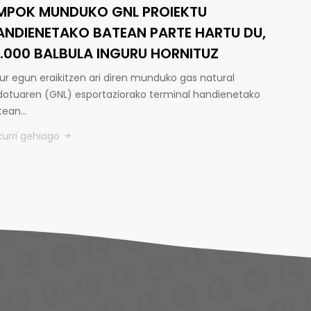
MPOK MUNDUKO GNL PROIEKTU
ANDIENETAKO BATEAN PARTE HARTU DU,
5.000 BALBULA INGURU HORNITUZ
ur egun eraikitzen ari diren munduko gas natural
kidotuaren (GNL) esportaziorako terminal handienetako
tean…
kurri gehiago