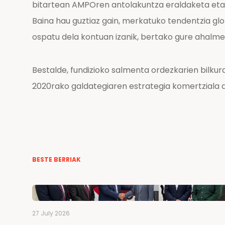
bitartean AMPOren antolakuntza eraldaketa eta a
Baina hau guztiaz gain, merkatuko tendentzia gl
ospatu dela kontuan izanik, bertako gure ahalme
Bestalde, fundizioko salmenta ordezkarien bilku
2020rako galdategiaren estrategia komertziala di
BESTE BERRIAK
27 July 2026