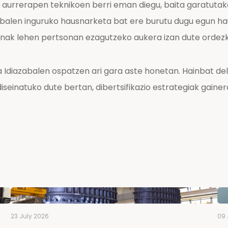
urrerapen teknikoen berri eman diegu, baita garatutako 
obalen inguruko hausnarketa bat ere burutu dugu egun ha
nak lehen pertsonan ezagutzeko aukera izan dute ordezka
ra Idiazabalen ospatzen ari gara aste honetan. Hainbat d
seinatuko dute bertan, dibertsifikazio estrategiak gaine
23 July 2026
09 