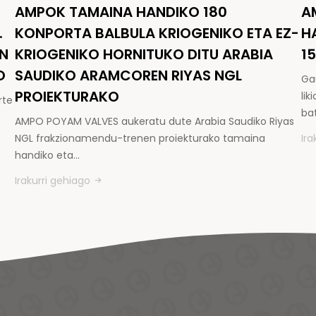
AMPOK TAMAINA HANDIKO 180
A
.
KONPORTA BALBULA KRIOGENIKO ETA EZ-
H
EN
KRIOGENIKO HORNITUKO DITU ARABIA
1
O
SAUDIKO ARAMCOREN RIYAS NGL
Ga
PROIEKTURAKO
li
rte
ba
AMPO POYAM VALVES aukeratu dute Arabia Saudiko Riyas
NGL frakzionamendu-trenen proiekturako tamaina
Ira
handiko eta…
Irakurri gehiago