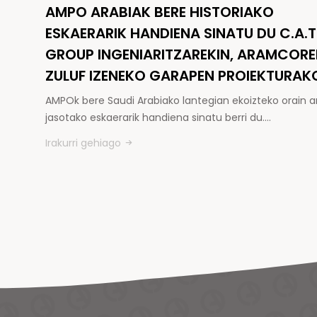
AMPO ARABIAK BERE HISTORIAKO
ESKAERARIK HANDIENA SINATU DU C.A.T
GROUP INGENIARITZAREKIN, ARAMCOR
ZULUF IZENEKO GARAPEN PROIEKTURAK
AMPOk bere Saudi Arabiako lantegian ekoizteko orain a
jasotako eskaerarik handiena sinatu berri du.…
Irakurri gehiago