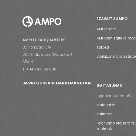
EZAGUTU AMPO
AMPO gara
AMPOren egiteko mo
AMPO HEADQUARTERS
Barrio Katea S/N
Taldea
20213 Idiazabal (Gipuzkoa)
Etorkizunerako estrat
SPAIN
T.
+34 943 188 000
JARRI GUREKIN HARREMANETAN
GAITASUNAK
Ingeniaritza eta I+G
Materialak
Kalitatea
Fabrikazio eta zerbitz
zentroak