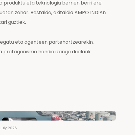
produktu eta teknologia berrien berri ere.
uetan zehar. Bestalde, ekitaldia AMPO INDIAn
ri guztiek.
elegatu eta agenteen partehartzearekin,
ra protagonismo handia izango duelarik.
July 2026