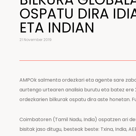
OSPATU DIRA IDI
ETA INDIAN
21 November 2019
AMPOk salmenta ordezkari eta agente sare zabal
aurtengo urtearen analisia burutu eta batez er
ordezkarien bilkurak ospatu dira aste honetan. F
Coimbatoren (Tamil Nadu, India) ospatzen ari de
bisitak jaso ditugu, besteak beste: Txina, India, 