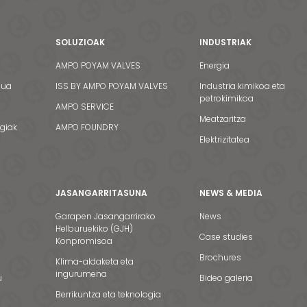
SOLUZIOAK
INDUSTRIAK
AMPO POYAM VALVES
Energia
dua
ISS BY AMPO POYAM VALVES
Industria kimikoa eta
petrokimikoa
AMPO SERVICE
Meatzaritza
egiak
AMPO FOUNDRY
Elektrizitatea
JASANGARRITASUNA
NEWS & MEDIA
Garapen Jasangarrirako
News
Helburuekiko (GJH)
Case studies
Konpromisoa
Brochures
Klima-aldaketa eta
ingurumena
u
Bideo galeria
Berrikuntza eta teknologia