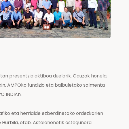
an presentzia aktiboa duelarik. Gauzak honela,
kin, AMPOko fundizio eta balbuletako salmenta
PO INDIAn.
fiko eta herrialde ezberdinetako ordezkarien
de Hurbila, etab. Astelehenetik ostegunera