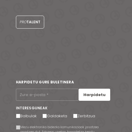
PRO
TALENT
HARPIDETU GURE BULETINERA
Harpidetu
INTERESGUNEAK
Balbulak
Galdaketa
Zerbitzua
Mezu elektroniko bidezko komunikazioak jasotzea
onartzen dut. Edozein unetan harpidetza kendu