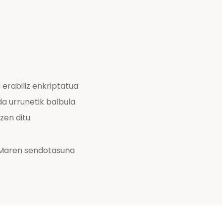
erabiliz enkriptatua
a urrunetik balbula
zen ditu.
RCMaren sendotasuna