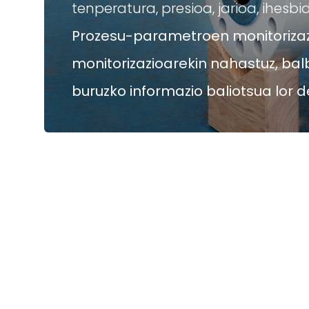
tenperatura, presioa, jarioa, ihesb
Prozesu-parametroen monitorizaz
monitorizazioarekin nahastuz, balb
buruzko informazio baliotsua lor 