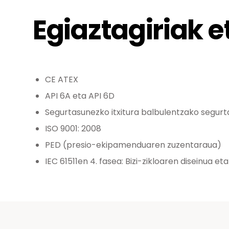
Egiaztagiriak e
CE ATEX
API 6A eta API 6D
Segurtasunezko itxitura balbulentzako segurt
ISO 9001: 2008
PED (presio-ekipamenduaren zuzentaraua)
IEC 61511en 4. fasea: Bizi-zikloaren diseinua