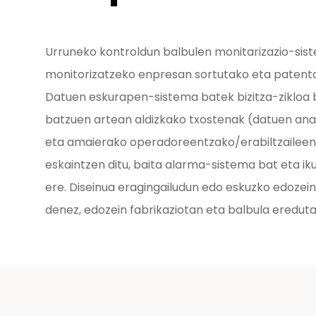
Urruneko kontroldun balbulen monitarizazio-si
monitorizatzeko enpresan sortutako eta patenta
Datuen eskurapen-sistema batek bizitza-zikloa 
batzuen artean aldizkako txostenak (datuen anal
eta amaierako operadoreentzako/erabiltzailee
eskaintzen ditu, baita alarma-sistema bat eta i
ere. Diseinua eragingailudun edo eskuzko edozei
denez, edozein fabrikaziotan eta balbula ereduta