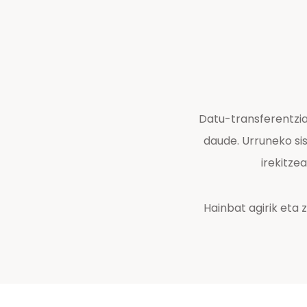
Datu-transferentzia
daude. Urruneko si
irekitze
Hainbat agirik eta