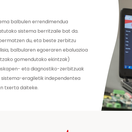
stema
balbulen errendimendua
tutako sistema berritzaile bat da
.
bermatzen du, eta beste zerbitzu
isia, balbularen egoeraren ebaluazioa
ntzako gomendutako ekintzak)
kuskapen- eta diagnostiko-zerbitzuak
n sistema-eragiletik independentea
n txerta daiteke.