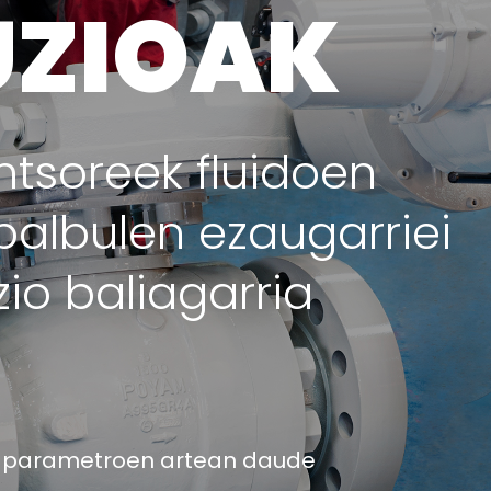
UZIOAK
Konponketa eta mantentze
lanetarako zentroak
ntsoreek fluidoen
balbulen ezaugarriei
io baliagarria
en parametroen artean daude