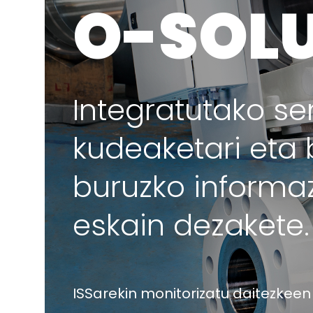
O-SOL
Integratutako se
kudeaketari eta 
buruzko informaz
eskain dezakete.
ISSarekin monitorizatu daitezke