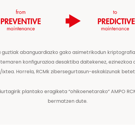
 guztiak abanguardiazko gako asimetrikodun kriptografia 
stemaren konfigurazioa desaktiba daitekenez, ezinezkoa d
a/ixtea. Horrela, RCMk zibersegurtasun-eskakizunak betet
 ziurtagirik plantako eragiketa “ohikoenetarako” AMPO 
bermatzen dute.