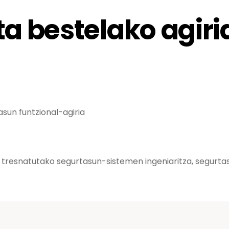
ta bestelako agiri
asun funtzional-agiria
 eta tresnatutako segurtasun-sistemen ingeniaritza, segur