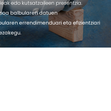
ideak edo kutsatzaileen presentzia
.
ioa balbularen datuen
ularen errendimenduari eta efizientziari
dezakegu.