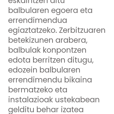
eskaintzen ditu
balbularen egoera eta
errendimendua
egiaztatzeko. Zerbitzuaren
betekizunen arabera,
balbulak konpontzen
edota berritzen ditugu,
edozein balbularen
errendimendu bikaina
bermatzeko eta
instalazioak ustekabean
gelditu behar izatea