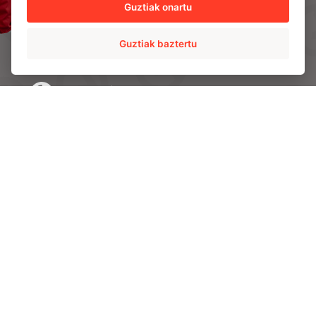
Guztiak onartu
Guztiak baztertu
AMPO HEADQUARTERS
Barrio Katea S/N
20213 Idiazabal (Gipuzkoa)
SPAIN
T.
+34 943 188 000
JARRI GUREKIN HARREMANETAN
EZAGUTU AMPO
AMPO gara