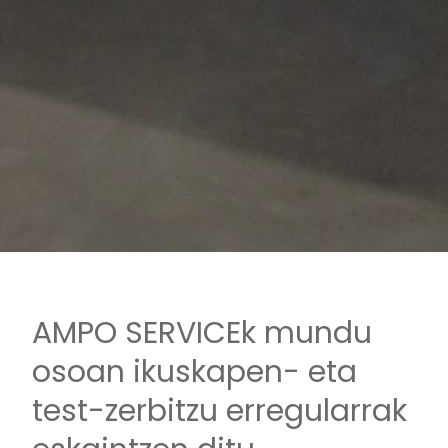
AMPO SERVICEk mundu
osoan ikuskapen- eta
test-zerbitzu erregularrak