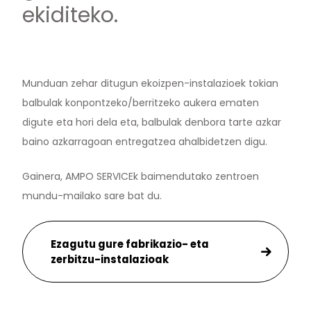
ekiditeko.
Munduan zehar ditugun ekoizpen-instalazioek tokian
balbulak konpontzeko/berritzeko aukera ematen
digute eta hori dela eta, balbulak denbora tarte azkar
baino azkarragoan entregatzea ahalbidetzen digu.
Gainera, AMPO SERVICEk baimendutako zentroen
mundu-mailako sare bat du.
Ezagutu gure fabrikazio- eta
zerbitzu-instalazioak