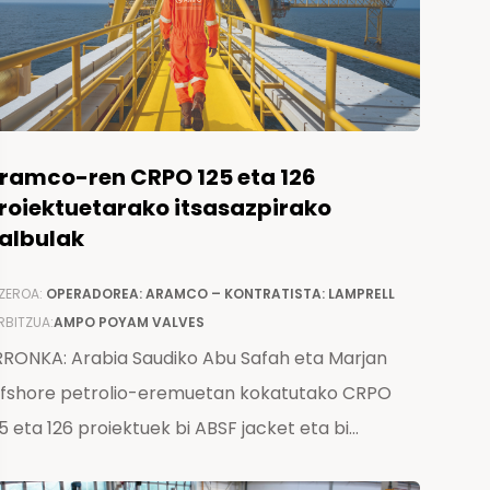
ramco-ren CRPO 125 eta 126
roiektuetarako itsasazpirako
albulak
ZEROA:
OPERADOREA: ARAMCO – KONTRATISTA: LAMPRELL
RBITZUA:
AMPO POYAM VALVES
RRONKA: Arabia Saudiko Abu Safah eta Marjan
ffshore petrolio-eremuetan kokatutako CRPO
5 eta 126 proiektuek bi ABSF jacket eta bi...