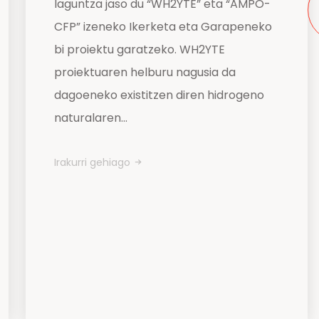
laguntza jaso du “WH2YTE” eta “AMPO-
CFP” izeneko Ikerketa eta Garapeneko
bi proiektu garatzeko. WH2YTE
proiektuaren helburu nagusia da
dagoeneko existitzen diren hidrogeno
naturalaren...
Irakurri gehiago