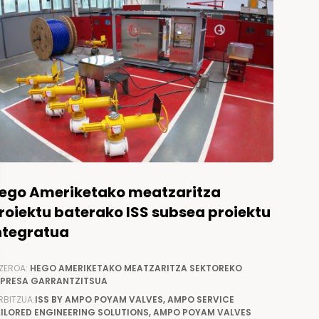
ego Ameriketako meatzaritza
roiektu baterako ISS subsea proiektu
ntegratua
ZEROA:
HEGO AMERIKETAKO MEATZARITZA SEKTOREKO
PRESA GARRANTZITSUA
RBITZUA:
ISS BY AMPO POYAM VALVES, AMPO SERVICE
ILORED ENGINEERING SOLUTIONS, AMPO POYAM VALVES