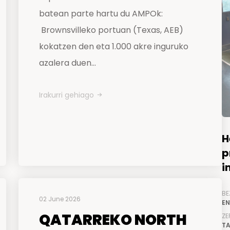
batean parte hartu du AMPOk:
Brownsvilleko portuan (Texas, AEB)
kokatzen den eta 1.000 akre inguruko
azalera duen...
Irakurri gehiago
H
p
i
BE
02 June 2026
EN
QATARREKO NORTH
ZE
TA