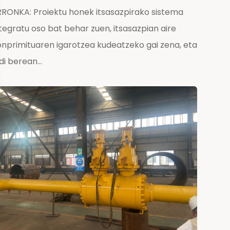
RRONKA: Proiektu honek itsasazpirako sistema
tegratu oso bat behar zuen, itsasazpian aire
onprimituaren igarotzea kudeatzeko gai zena, eta
di berean...