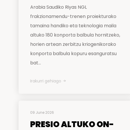
Arabia Saudiko Riyas NGL
frakzionamendu-trenen proiekturako
tamaina handiko eta teknologia maila
altuko 180 konporta balbula hornitzeko,
horien artean zerbitzu kriogenikorako
konporta balbula kopuru esanguratsu
bat...
Irakurri gehiago
09 June 2026
PRESIO ALTUKO ON-