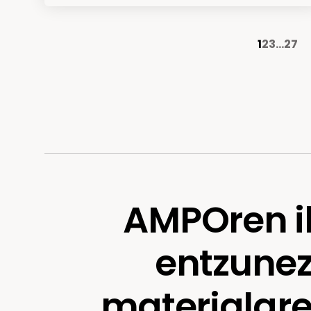
1
2
3
…
27
AMPOren i
entzune
materialare