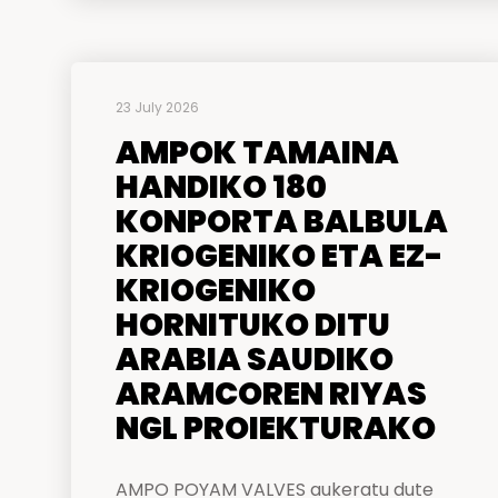
23 July 2026
AMPOK TAMAINA
HANDIKO 180
KONPORTA BALBULA
KRIOGENIKO ETA EZ-
KRIOGENIKO
HORNITUKO DITU
ARABIA SAUDIKO
ARAMCOREN RIYAS
NGL PROIEKTURAKO
AMPO POYAM VALVES aukeratu dute