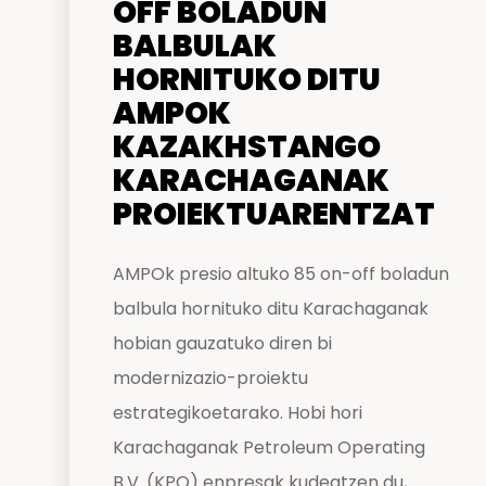
OFF BOLADUN
BALBULAK
HORNITUKO DITU
AMPOK
KAZAKHSTANGO
KARACHAGANAK
PROIEKTUARENTZAT
AMPOk presio altuko 85 on-off boladun
balbula hornituko ditu Karachaganak
hobian gauzatuko diren bi
modernizazio-proiektu
estrategikoetarako. Hobi hori
Karachaganak Petroleum Operating
B.V. (KPO) enpresak kudeatzen du,