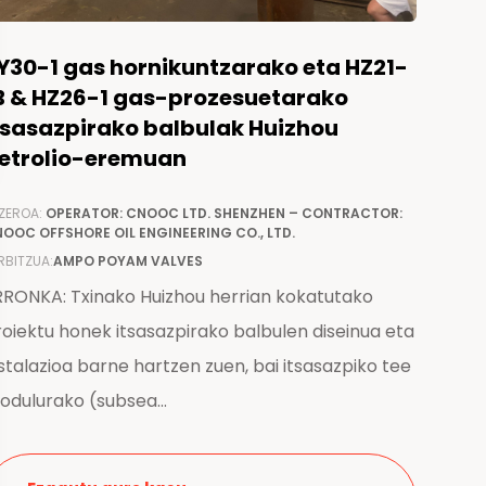
Y30-1 gas hornikuntzarako eta HZ21-
B & HZ26-1 gas-prozesuetarako
tsasazpirako balbulak Huizhou
etrolio-eremuan
ZEROA:
OPERATOR: CNOOC LTD. SHENZHEN – CONTRACTOR:
OOC OFFSHORE OIL ENGINEERING CO., LTD.
RBITZUA:
AMPO POYAM VALVES
RRONKA: Txinako Huizhou herrian kokatutako
oiektu honek itsasazpirako balbulen diseinua eta
stalazioa barne hartzen zuen, bai itsasazpiko tee
odulurako (subsea...