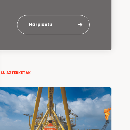
Harpidetu
ASU AZTERKETAK