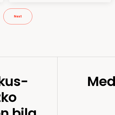
Next
kus-
Med
zko
n bila