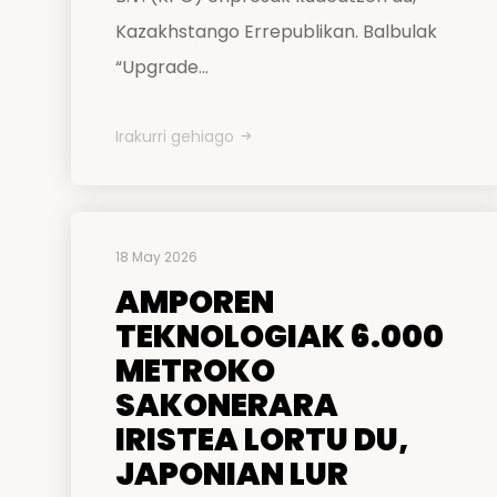
Kazakhstango Errepublikan. Balbulak
“Upgrade...
Irakurri gehiago
18 May 2026
AMPOREN
TEKNOLOGIAK 6.000
METROKO
SAKONERARA
IRISTEA LORTU DU,
JAPONIAN LUR