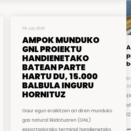
09 July 2026
AMPOK MUNDUKO
A
GNL PROIEKTU
p
HANDIENETAKO
b
BATEAN PARTE
HARTU DU, 15.000
BE
BALBULA INGURU
ZE
HORNITUZ
E
o
Gaur egun eraikitzen ari diren munduko
12
gas natural likidotuaren (GNL)
esportaziorako terminal handienetako