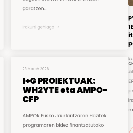
garatzen...
P
1
Irakurri gehiago
i
p
BE
CN
23 March 2026
ZE
I+G PROIEKTUAK:
E
WH2YTE eta AMPO-
pr
CFP
in
m
AMPOk Eusko Jaurlaritzaren Hazitek
programaren bidez finantzatutako