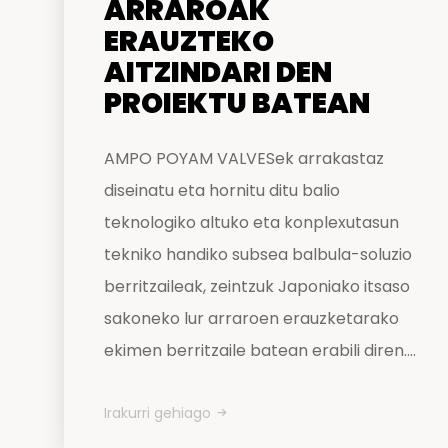
ARRAROAK
ERAUZTEKO
AITZINDARI DEN
PROIEKTU BATEAN
AMPO POYAM VALVESek arrakastaz
diseinatu eta hornitu ditu balio
teknologiko altuko eta konplexutasun
tekniko handiko subsea balbula-soluzio
berritzaileak, zeintzuk Japoniako itsaso
sakoneko lur arraroen erauzketarako
ekimen berritzaile batean erabili diren....
Irakurri gehiago