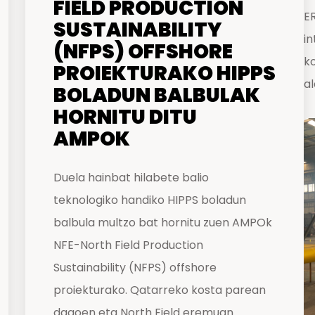
FIELD PRODUCTION
E
SUSTAINABILITY
in
(NFPS) OFFSHORE
k
PROIEKTURAKO HIPPS
al
BOLADUN BALBULAK
HORNITU DITU
AMPOK
Duela hainbat hilabete balio
teknologiko handiko HIPPS boladun
balbula multzo bat hornitu zuen AMPOk
NFE-North Field Production
Sustainability (NFPS) offshore
proiekturako. Qatarreko kosta parean
dagoen eta North Field eremuan