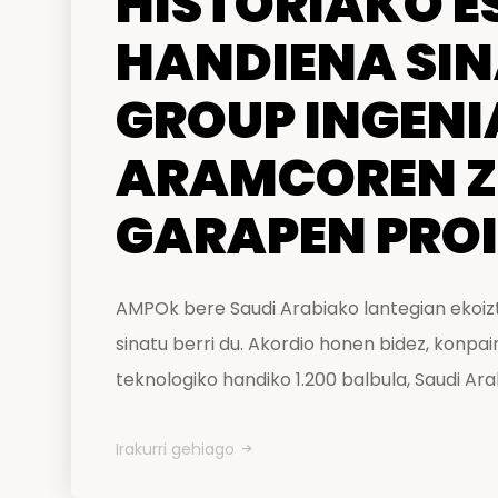
HISTORIAKO E
HANDIENA SIN
GROUP INGENI
ARAMCOREN Z
GARAPEN PRO
AMPOk bere Saudi Arabiako lantegian ekoizt
sinatu berri du. Akordio honen bidez, konpai
teknologiko handiko 1.200 balbula, Saudi A
Irakurri gehiago