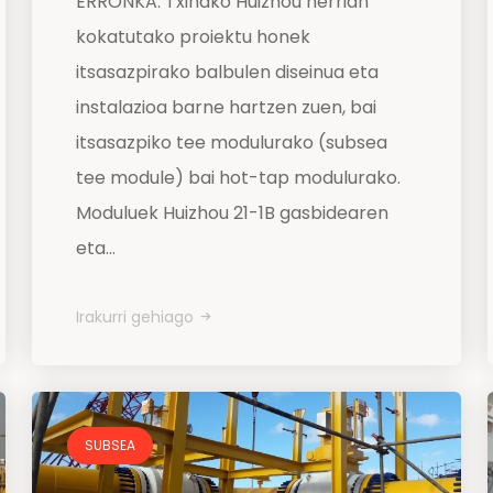
ERRONKA: Txinako Huizhou herrian
kokatutako proiektu honek
itsasazpirako balbulen diseinua eta
instalazioa barne hartzen zuen, bai
itsasazpiko tee modulurako (subsea
tee module) bai hot-tap modulurako.
Moduluek Huizhou 21-1B gasbidearen
eta...
Irakurri gehiago
SUBSEA