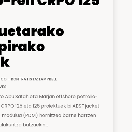
-ren CRPO 125
tuetarako
pirako
ak
CO – KONTRATISTA: LAMPRELL
VES
o Abu Safah eta Marjan offshore petrolio-
RPO 125 eta 126 proiektuek bi ABSF jacket
o modulua (PDM) hornitzea barne hartzen
alakuntza batzuekin...