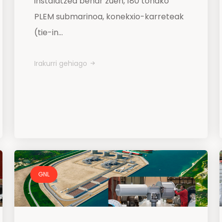
instalatzea behar zuen, 180 tonako
PLEM submarinoa, konekxio-karreteak
(tie-in...
Irakurri gehiago
GNL