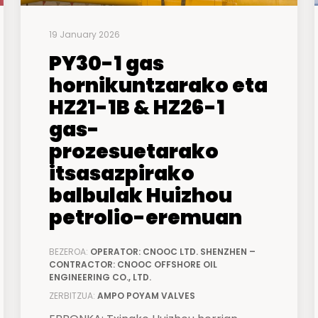
19 January 2026
PY30-1 gas
hornikuntzarako eta
HZ21-1B & HZ26-1
gas-
prozesuetarako
itsasazpirako
balbulak Huizhou
petrolio-eremuan
BEZEROA:
OPERATOR: CNOOC LTD. SHENZHEN –
CONTRACTOR: CNOOC OFFSHORE OIL
ENGINEERING CO., LTD.
ZERBITZUA:
AMPO POYAM VALVES