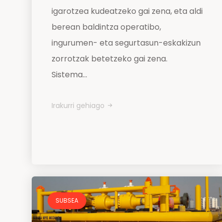
igarotzea kudeatzeko gai zena, eta aldi
berean baldintza operatibo,
ingurumen- eta segurtasun-eskakizun
zorrotzak betetzeko gai zena.
Sistema...
Irakurri gehiago
SUBSEA