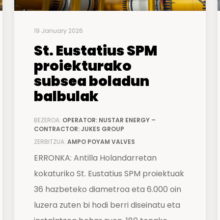
19 January 2026
St. Eustatius SPM
proiekturako
subsea boladun
balbulak
BEZEROA:
OPERATOR: NUSTAR ENERGY –
CONTRACTOR: JUKES GROUP
ZERBITZUA:
AMPO POYAM VALVES
ERRONKA: Antilla Holandarretan
kokaturiko St. Eustatius SPM proiektuak
36 hazbeteko diametroa eta 6.000 oin
luzera zuten bi hodi berri diseinatu eta