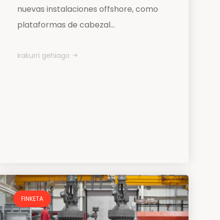
nuevas instalaciones offshore, como
plataformas de cabezal...
Irakurri gehiago
FINKETA