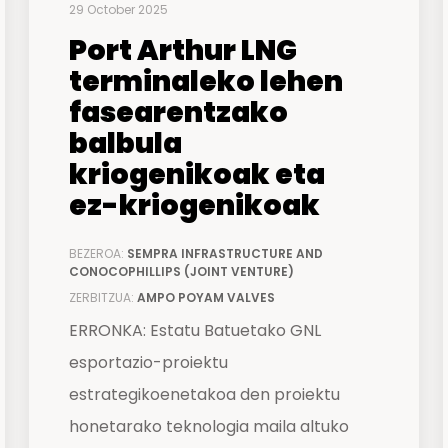
29 October 2025
Port Arthur LNG
terminaleko lehen
fasearentzako
balbula
kriogenikoak eta
ez-kriogenikoak
BEZEROA:
SEMPRA INFRASTRUCTURE AND
CONOCOPHILLIPS (JOINT VENTURE)
ZERBITZUA:
AMPO POYAM VALVES
ERRONKA: Estatu Batuetako GNL
esportazio-proiektu
estrategikoenetakoa den proiektu
honetarako teknologia maila altuko