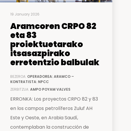
19 January 2026
Aramcoren CRPO 82
eta 83
proiektuetarako
itsasazpirako
erretentzio balbulak
BEZEROA:
OPERADOREA: ARAMCO –
KONTRATISTA: NPCC
ZERBITZUA:
AMPO POYAM VALVES
ERRONKA: Los proyectos CRPO 82 y 83
en los campos petrolíferos Zuluf AH
Este y Oeste, en Arabia Saudí,
contemplaban la construcción de