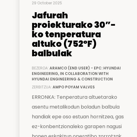
29 October 2025
Jafurah
proiekturako 30”-
ko tenperatura
altuko (752ºF)
balbulak
BEZEROA:
ARAMCO (END USER) - EPC: HYUNDAI
ENGINEERING, IN COLLABORATION WITH
HYUNDAI ENGINEERING & CONSTRUCTION
ZERBITZUA:
AMPO POYAM VALVES
ERRONKA: Tenperatura altuetarako
asentu metalikodun boladun balbula
handiak epe oso estuan hornitzea, gas
ez-konbentzionaleko garapen nagusi
honen eskakizun operatibo zorrotzak