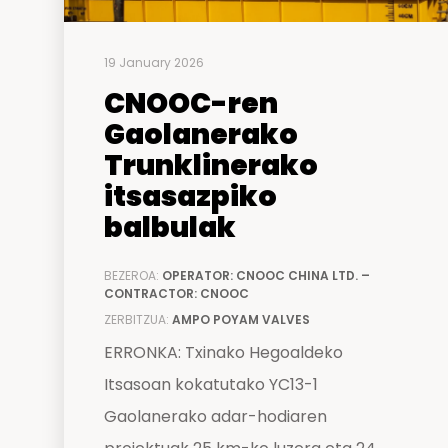
19 January 2026
CNOOC-ren
Gaolanerako
Trunklinerako
itsasazpiko
balbulak
BEZEROA:
OPERATOR: CNOOC CHINA LTD. –
CONTRACTOR: CNOOC
ZERBITZUA:
AMPO POYAM VALVES
ERRONKA: Txinako Hegoaldeko
Itsasoan kokatutako YC13-1
Gaolanerako adar-hodiaren