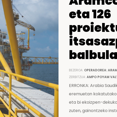
Aramco
Konponketa eta mantentze
eta 126
lanetarako zentroak
proiek
itsasaz
balbul
BEZEROA:
OPERADOREA: ARAM
ZERBITZUA:
AMPO POYAM VAL
ERRONKA: Arabia Saudik
eremuetan kokatutako C
eta bi ekoizpen-dekuk
zuten, gainontzeko inst