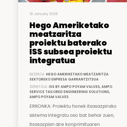
19 January 2026
Hego Ameriketako
meatzaritza
proiektu baterako
ISS subsea proiektu
integratua
BEZEROA:
HEGO AMERIKETAKO MEATZARITZA
SEKTOREKO ENPRESA GARRANTZITSUA
ZERBITZUA:
ISS BY AMPO POYAM VALVES, AMPO
SERVICE TAILORED ENGINEERING SOLUTIONS,
AMPO POYAM VALVES
ERRONKA: Proiektu honek itsasazpirako
sistema integratu oso bat behar zuen,
itsasazpian aire konprimituaren