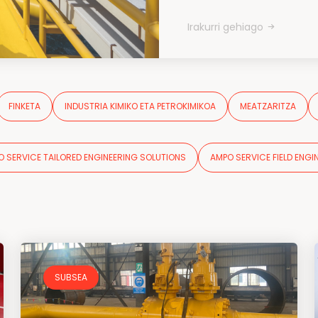
Irakurri gehiago
FINKETA
INDUSTRIA KIMIKO ETA PETROKIMIKOA
MEATZARITZA
 SERVICE TAILORED ENGINEERING SOLUTIONS
AMPO SERVICE FIELD ENGI
SUBSEA