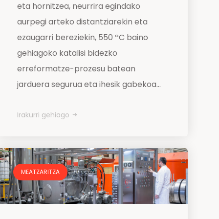
eta hornitzea, neurrira egindako
aurpegi arteko distantziarekin eta
ezaugarri bereziekin, 550 ºC baino
gehiagoko katalisi bidezko
erreformatze-prozesu batean
jarduera segurua eta ihesik gabekoa...
Irakurri gehiago
MEATZARITZA