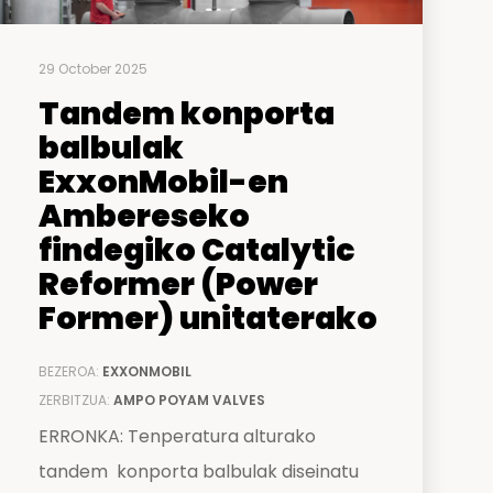
29 October 2025
Tandem konporta
balbulak
ExxonMobil-en
Ambereseko
findegiko Catalytic
Reformer (Power
Former) unitaterako
BEZEROA:
EXXONMOBIL
ZERBITZUA:
AMPO POYAM VALVES
ERRONKA: Tenperatura alturako
tandem konporta balbulak diseinatu