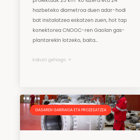
proiektuak 25 km-ko luzera eta 24
hazbeteko diametroa duen adar-hodi
bat instalatzea eskatzen zuen, hot tap
konektorea CNOOC-ren Gaolan gas-
plantarekin lotzeko, baita...
Irakurri gehiago
GASAREN GARRAIOA ETA PROZESATZEA