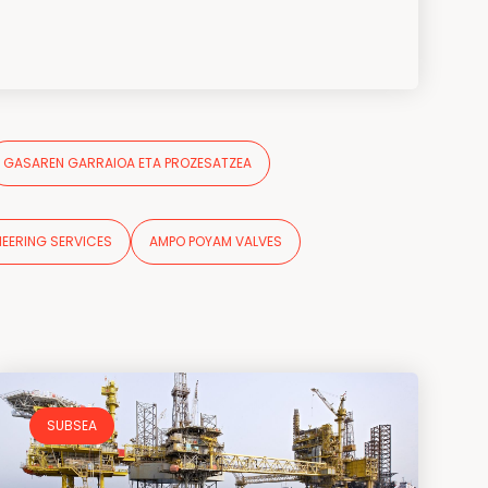
GASAREN GARRAIOA ETA PROZESATZEA
NEERING SERVICES
AMPO POYAM VALVES
SUBSEA