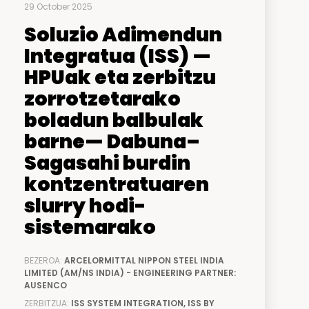
29 October 2025
Soluzio Adimendun
Integratua (ISS) —
HPUak eta zerbitzu
zorrotzetarako
boladun balbulak
barne— Dabuna–
Sagasahi burdin
kontzentratuaren
slurry hodi-
sistemarako
BEZEROA:
ARCELORMITTAL NIPPON STEEL INDIA
LIMITED (AM/NS INDIA) - ENGINEERING PARTNER:
AUSENCO
ZERBITZUA:
ISS SYSTEM INTEGRATION, ISS BY