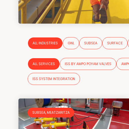
ALL INDUSTRIES
GNL
SUBSEA
SURFACE
ALL SERVICES
ISS BY AMPO POYAM VALVES
AMPO
ISS SYSTEM INTEGRATION
SUBSEA, MEATZARITZA