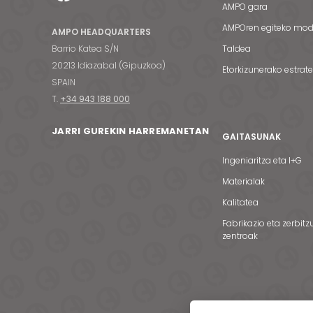
AMPO gara
AMPOren egiteko mo
AMPO HEADQUARTERS
Barrio Katea S/N
Taldea
20213 Idiazabal (Gipuzkoa)
Etorkizunerako estrat
SPAIN
T.
+34 943 188 000
JARRI GUREKIN HARREMANETAN
GAITASUNAK
Ingeniaritza eta I+G
Materialak
Kalitatea
Fabrikazio eta zerbitz
zentroak