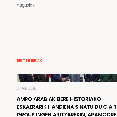
nagusiak.
BESTE BERRIAK
27 July 2026
AMPO ARABIAK BERE HISTORIAKO
ESKAERARIK HANDIENA SINATU DU C.A.T
GROUP INGENIARITZAREKIN, ARAMCOR