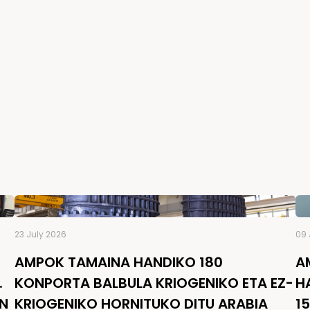
23 July 2026
09 
AMPOK TAMAINA HANDIKO 180
A
.
KONPORTA BALBULA KRIOGENIKO ETA EZ-
H
EN
KRIOGENIKO HORNITUKO DITU ARABIA
1