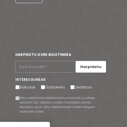
HARPIDETU GURE BULETINERA
Harpidetu
INTERESGUNEAK
Balbulak
Galdaketa
Zerbitzua
Mezu elektroniko bidezko komunikazioak jasotzea
onartzen dut. Edozein unetan harpidetza kendu
dezakezu gure mezu elektronikoen oinean dagoen
estekaren bidez.