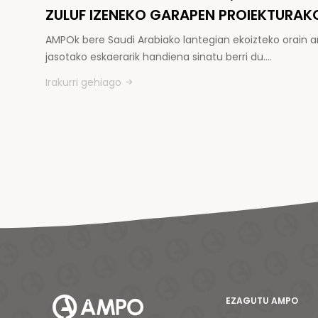
ZULUF IZENEKO GARAPEN PROIEKTURAK
AMPOk bere Saudi Arabiako lantegian ekoizteko orain a
jasotako eskaerarik handiena sinatu berri du.…
Irakurri gehiago
EZAGUTU AMPO