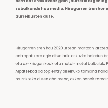
berri bat eraikitzeaz gain (aurretik bi gehia
zabalkunde hau medio. Hirugarren tren hone
aurreikusten dute.
Hirugarren tren hau 2020.urtean martxan jartzea
entregatu ere egin dituelarik: eskuzko boladun b
eta ez-kriogenikoak eta metal-metal balbulak. Pr
Aipatzekoa da top entry diseinuko tamaina handi
murrizteko duten ahalmena, azken honek tamainu 