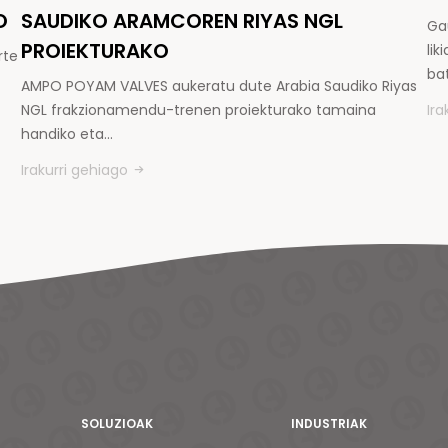
O
SAUDIKO ARAMCOREN RIYAS NGL
Ga
PROIEKTURAKO
li
rte
ba
AMPO POYAM VALVES aukeratu dute Arabia Saudiko Riyas
NGL frakzionamendu-trenen proiekturako tamaina
Ira
handiko eta…
Irakurri gehiago
SOLUZIOAK
INDUSTRIAK