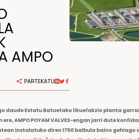
O
Konponketa eta mantentze
lanetarako zentroak
LA
K
DA AMPO
PARTEKATU
 daude Estatu Batuetako likuefakzio planta garran
in ere, AMPO POYAM VALVES-engan jarri dute konfida
batean instalatuko diren 1750 balbula baino gehiago 