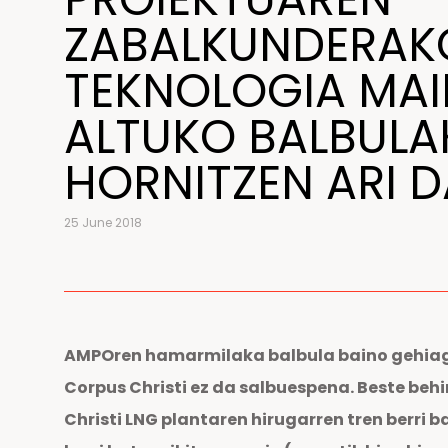
ZABALKUNDERAK
TEKNOLOGIA MAI
ALTUKO BALBULA
HORNITZEN ARI 
25 June 2018
AMPOren hamarmilaka balbula baino gehiago
Corpus Christi ez da salbuespena. Beste beh
Christi LNG plantaren hirugarren tren berri 