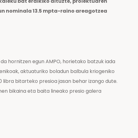
akaleku bat eraikiko dituzte, proiektuaren
sun nominala 13.5 mpta-raino areagotzea
 da hornitzen egun AMPO, horietako batzuk iada
genikoak, aktuaturiko boladun balbula kriogeniko
 libra bitarteko presioa jasan behar izango dute.
n bikaina eta baita lineako presio galera