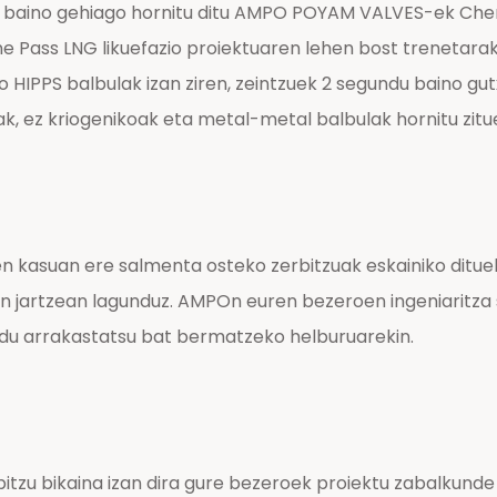
la baino gehiago hornitu ditu AMPO POYAM VALVES-ek Chen
ne Pass LNG likuefazio proiektuaren lehen bost trenetara
o HIPPS balbulak izan ziren, zeintzuek 2 segundu baino gut
ak, ez kriogenikoak eta metal-metal balbulak hornitu zit
n kasuan ere salmenta osteko zerbitzuak eskainiko ditu
an jartzean lagunduz. AMPOn euren bezeroen ingeniaritza 
du arrakastatsu bat bermatzeko helburuarekin.
itzu bikaina izan dira gure bezeroek proiektu zabalkunde