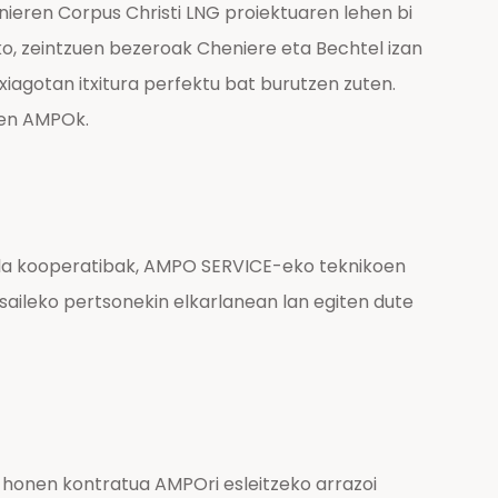
ieren Corpus Christi LNG proiektuaren lehen bi
ko, zeintzuen bezeroak Cheniere eta Bechtel izan
xiagotan itxitura perfektu bat burutzen zuten.
uen AMPOk.
ela kooperatibak, AMPO SERVICE-eko teknikoen
saileko pertsonekin elkarlanean lan egiten dute
 honen kontratua AMPOri esleitzeko arrazoi