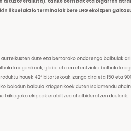
go dituzte eraikita), tanke berri bat eta bigarren atr
kin likuefakzio terminalak bere LNG ekoizpen gaita
 aurreikusten dute eta bertarako ondorengo balbulak ari
albula kriogenikoak, globo eta erretentzioko balbula krio
oduktu hauek 42” bitartekoak izango dira eta 150 eta 900
ko boladun balbula kriogenikoek duten isolamendu ahalme
txikiagoko ekipoak erabiltzea ahalbideratzen duelarik.