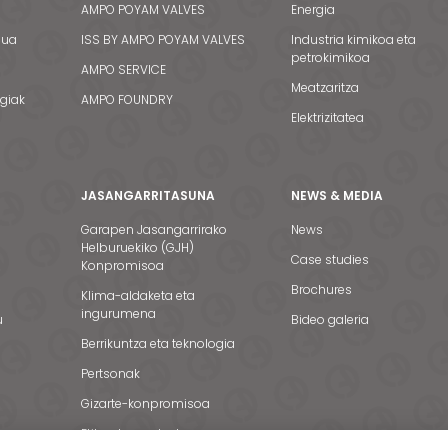
AMPO POYAM VALVES
Energia
dua
ISS BY AMPO POYAM VALVES
Industria kimikoa eta
petrokimikoa
AMPO SERVICE
Meatzaritza
egiak
AMPO FOUNDRY
Elektrizitatea
JASANGARRITASUNA
NEWS & MEDIA
Garapen Jasangarrirako
News
Helburuekiko (GJH)
Case studies
Konpromisoa
Brochures
Klima-aldaketa eta
ingurumena
u
Bideo galeria
Berrikuntza eta teknologia
Pertsonak
Gizarte-konpromisoa
Etika eta gardentasuna