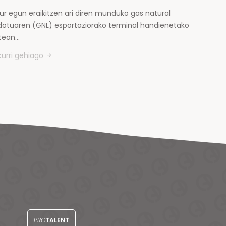
ur egun eraikitzen ari diren munduko gas natural
kidotuaren (GNL) esportaziorako terminal handienetako
tean…
kurri gehiago
PRO
TALENT