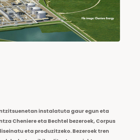
tzitsuenetan instalatuta gaur egun eta
ntza Cheniere eta Bechtel bezeroek, Corpus
diseinatu eta produzitzeko. Bezeroek tren