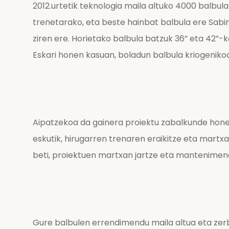
2012.urtetik teknologia maila altuko 4000 balbu
trenetarako, eta beste hainbat balbula ere Sabi
ziren ere. Horietako balbula batzuk 36” eta 42”-k
Eskari honen kasuan, boladun balbula kriogeniko
Aipatzekoa da gainera proiektu zabalkunde hone
eskutik, hirugarren trenaren eraikitze eta martx
beti, proiektuen martxan jartze eta mantenimen
Gure balbulen errendimendu maila altua eta zerb