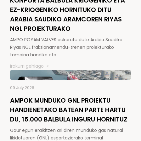
KONPORTA BALBULA KRIOGENIKO ETA
EZ-KRIOGENIKO HORNITUKO DITU
ARABIA SAUDIKO ARAMCOREN RIYAS
NGL PROIEKTURAKO
AMPO POYAM VALVES aukeratu dute Arabia Saudiko
Riyas NGL frakzionamendu-trenen proiekturako
tamaina handiko eta…
Irakurri gehiago
09 July 2026
AMPOK MUNDUKO GNL PROIEKTU
HANDIENETAKO BATEAN PARTE HARTU
DU, 15.000 BALBULA INGURU HORNITUZ
Gaur egun eraikitzen ari diren munduko gas natural
likidotuaren (GNL) esportaziorako terminal