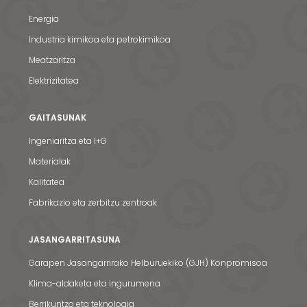
Energia
Industria kimikoa eta petrokimikoa
Meatzaritza
Elektrizitatea
GAITASUNAK
Ingeniaritza eta I+G
Materialak
Kalitatea
Fabrikazio eta zerbitzu zentroak
JASANGARRITASUNA
Garapen Jasangarrirako Helburuekiko (GJH) Konpromisoa
Klima-aldaketa eta ingurumena
Berrikuntza eta teknologia