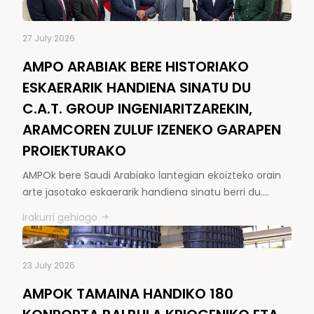
27 July 2026
AMPO ARABIAK BERE HISTORIAKO
ESKAERARIK HANDIENA SINATU DU
C.A.T. GROUP INGENIARITZAREKIN,
ARAMCOREN ZULUF IZENEKO GARAPEN
PROIEKTURAKO
AMPOk bere Saudi Arabiako lantegian ekoizteko orain
arte jasotako eskaerarik handiena sinatu berri du.…
Irakurri gehiago
23 July 2026
AMPOK TAMAINA HANDIKO 180