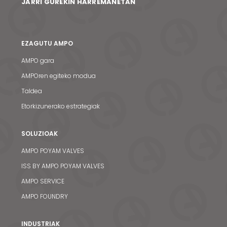
JARRI GUREKIN HARREMANETAN
EZAGUTU AMPO
AMPO gara
AMPOren egiteko modua
Taldea
Etorkizunerako estrategiak
SOLUZIOAK
AMPO POYAM VALVES
ISS BY AMPO POYAM VALVES
AMPO SERVICE
AMPO FOUNDRY
INDUSTRIAK