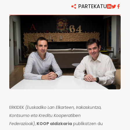
PARTEKATU
AMPO FOUNDRY
ERKIDEK
(Euskadiko Lan Elkarteen, Irakaskuntza,
Kontsumo eta Kreditu Kooperatiben
Federazioak)
,
KOOP aldizkaria
publikatzen du