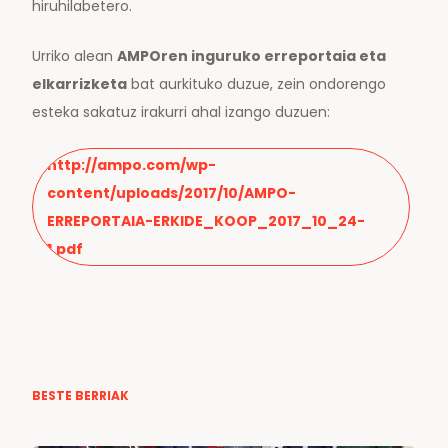
hiruhilabetero.
Urriko alean
AMPOren inguruko erreportaia eta
elkarrizketa
bat aurkituko duzue, zein ondorengo
esteka sakatuz irakurri ahal izango duzuen:
http://ampo.com/wp-
content/uploads/2017/10/AMPO-
ERREPORTAIA-ERKIDE_KOOP_2017_10_24-
1.pdf
BESTE BERRIAK