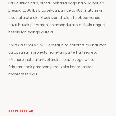
Hau guztiaz gain, aipatu beharra dago balbula hauen
presioa 2500 lbs bitartekoa izan dela, HUB muturrekin
diseinatu eta ekoiztuak izan direla eta ekipamendu
guzti hauek plantaren isolamendurako balbula nagusi
bezala lan egingo dutela.
AMPO POYAM VALVES-entzat hito garrantzitsu bat izan
da upstream proiektu honetan parte hartzea eta
offshore instalakuntzetarako soluzio seguru eta
fidagarrienak garatzen jarraitzeko konpromisoa
mantentzen du.
BESTE BERRIAK