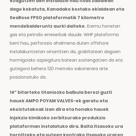
ezagutzen den instalazio hau itsas zabalean
dago kokatuta, Kanadako kostako ekialdean eta
SeaRose FPSO plataformatik 7 kilometro
mendebalderuntz aurki daiteke.
Eremu honetan
gas eta petrolio erreserbak daude. WHP plataforma
berri hau, perforazio ahalmena duten offshore
instalakuntzetan oinarritzen da, grabitatean dagoen
hormigoizko azpiegitura batean sostengatzen da eta
gutxigora behera 120 metroko sakonerara arte
posizionatuko da.
14” bitarteko titaniozko balbula berezi guzti
hauek AMPO POYAM VALVES-ek garatu eta
ekoiztutakoak izan dira eta honako hauek
injekzio kimikoko zerbitzurako produkzio
plataforman instalatuko dira. Baita itsasoko ura
hornitzeko eta suteen kontrako itsasoko uraren