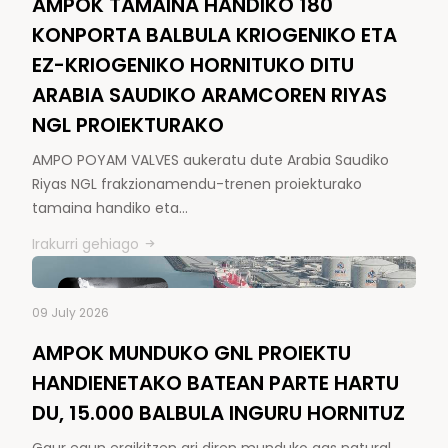
AMPOK TAMAINA HANDIKO 180
KONPORTA BALBULA KRIOGENIKO ETA
EZ-KRIOGENIKO HORNITUKO DITU
ARABIA SAUDIKO ARAMCOREN RIYAS
NGL PROIEKTURAKO
AMPO POYAM VALVES aukeratu dute Arabia Saudiko
Riyas NGL frakzionamendu-trenen proiekturako
tamaina handiko eta…
Irakurri gehiago
09 July 2026
AMPOK MUNDUKO GNL PROIEKTU
HANDIENETAKO BATEAN PARTE HARTU
DU, 15.000 BALBULA INGURU HORNITUZ
Gaur egun eraikitzen ari diren munduko gas natural