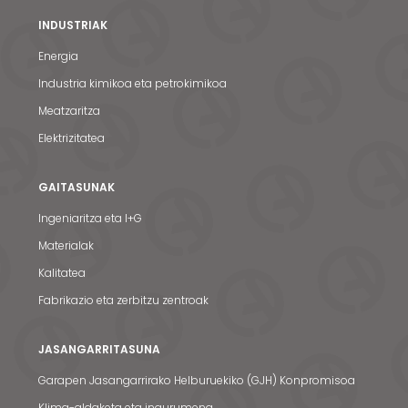
INDUSTRIAK
Energia
Industria kimikoa eta petrokimikoa
Meatzaritza
Elektrizitatea
GAITASUNAK
Ingeniaritza eta I+G
Materialak
Kalitatea
Fabrikazio eta zerbitzu zentroak
JASANGARRITASUNA
Garapen Jasangarrirako Helburuekiko (GJH) Konpromisoa
Klima-aldaketa eta ingurumena