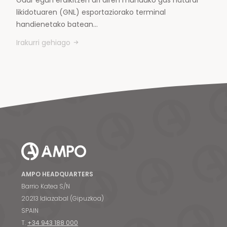
likidotuaren (GNL) esportaziorako terminal
handienetako batean…
Irakurri gehiago
AMPO HEADQUARTERS
Barrio Katea S/N
20213 Idiazabal (Gipuzkoa)
SPAIN
T.
+34 943 188 000