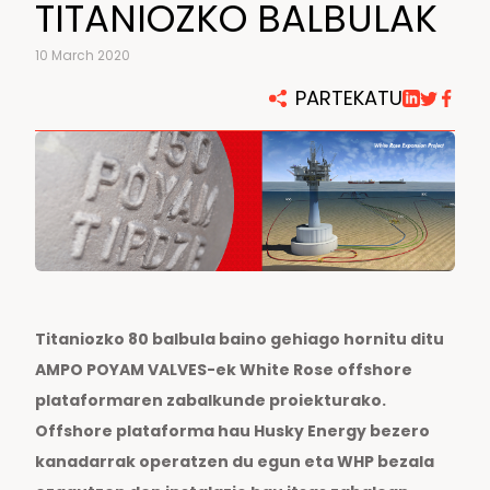
TITANIOZKO BALBULAK
10 March 2020
PARTEKATU
Titaniozko 80 balbula baino gehiago hornitu ditu
AMPO POYAM VALVES-ek White Rose offshore
plataformaren zabalkunde proiekturako.
Offshore plataforma hau Husky Energy bezero
kanadarrak operatzen du egun eta WHP bezala