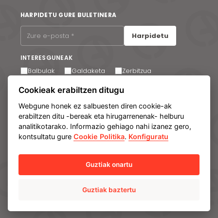
HARPIDETU GURE BULETINERA
Harpidetu
INTERESGUNEAK
Balbulak
Galdaketa
Zerbitzua
Mezu elektroniko bidezko komunikazioak jasotzea
Cookieak erabiltzen ditugu
onartzen dut. Edozein unetan harpidetza kendu
dezakezu gure mezu elektronikoen oinean dagoen
Webgune honek ez salbuesten diren cookie-ak
estekaren bidez.
erabiltzen ditu -bereak eta hirugarrenenak- helburu
analitikotarako. Informazio gehiago nahi izanez gero,
kontsultatu gure
Cookie Politika
.
Konfiguratu
Lege-oharra
Datu pertsonalak babesteko politika
Cookie-politika
Manage cookies
Barne Informazio Sistema
Guztiak onartu
Guztiak baztertu
© Ampo 2026