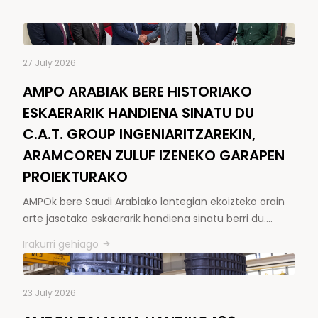
27 July 2026
AMPO ARABIAK BERE HISTORIAKO
ESKAERARIK HANDIENA SINATU DU
C.A.T. GROUP INGENIARITZAREKIN,
ARAMCOREN ZULUF IZENEKO GARAPEN
PROIEKTURAKO
AMPOk bere Saudi Arabiako lantegian ekoizteko orain
arte jasotako eskaerarik handiena sinatu berri du.…
Irakurri gehiago
23 July 2026