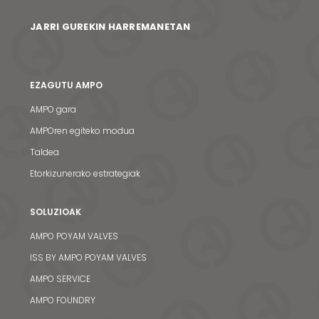
JARRI GUREKIN HARREMANETAN
EZAGUTU AMPO
AMPO gara
AMPOren egiteko modua
Taldea
Etorkizunerako estrategiak
SOLUZIOAK
AMPO POYAM VALVES
ISS BY AMPO POYAM VALVES
AMPO SERVICE
AMPO FOUNDRY