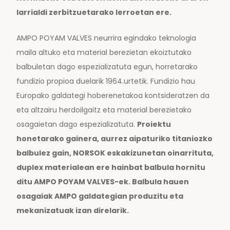
larrialdi zerbitzuetarako lerroetan ere.
AMPO POYAM VALVES neurrira egindako teknologia
maila altuko eta material berezietan ekoiztutako
balbuletan dago espezializatuta egun, horretarako
fundizio propioa duelarik 1964.urtetik. Fundizio hau
Europako galdategi hoberenetakoa kontsideratzen da
eta altzairu herdoilgaitz eta material berezietako
osagaietan dago espezializatuta.
Proiektu
honetarako gainera, aurrez aipaturiko titaniozko
balbulez gain, NORSOK eskakizunetan oinarrituta,
duplex materialean ere hainbat balbula hornitu
ditu AMPO POYAM VALVES-ek. Balbula hauen
osagaiak AMPO galdategian produzitu eta
mekanizatuak izan direlarik.