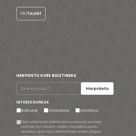
PRO
TALENT
HARPIDETU GURE BULETINERA
Harpidetu
INTERESGUNEAK
Balbulak
Galdaketa
Zerbitzua
Mezu elektroniko bidezko komunikazioak jasotzea
onartzen dut. Edozein unetan harpidetza kendu
dezakezu gure mezu elektronikoen oinean dagoen