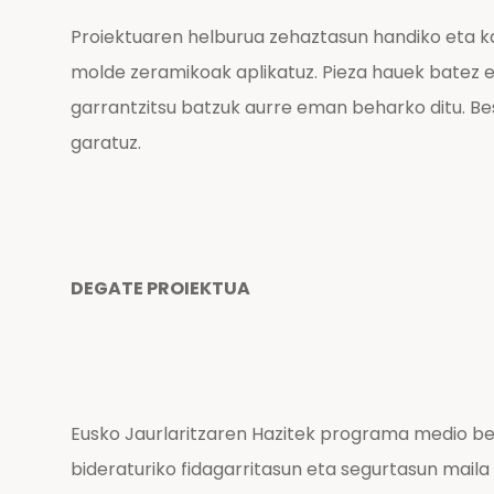
Proiektuaren helburua zehaztasun handiko eta ka
molde zeramikoak aplikatuz. Pieza hauek batez e
garrantzitsu batzuk aurre eman beharko ditu. Be
garatuz.
DEGATE PROIEKTUA
Eusko Jaurlaritzaren Hazitek programa medio bes
bideraturiko fidagarritasun eta segurtasun maila