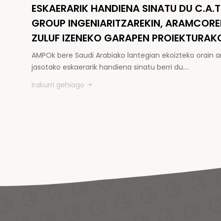
ESKAERARIK HANDIENA SINATU DU C.A.T
GROUP INGENIARITZAREKIN, ARAMCOR
ZULUF IZENEKO GARAPEN PROIEKTURAK
AMPOk bere Saudi Arabiako lantegian ekoizteko orain a
jasotako eskaerarik handiena sinatu berri du.…
Irakurri gehiago