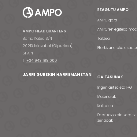
EZAGUTU AMPO
AMPO gara
AMPOren egiteko mo
AMPO HEADQUARTERS
Barrio Katea S/N
Taldea
20213 Idiazabal (Gipuzkoa)
Etorkizunerako estrat
SPAIN
T.
+34 943 188 000
JARRI GUREKIN HARREMANETAN
GAITASUNAK
Ingeniaritza eta I+G
Materialak
Kalitatea
Fabrikazio eta zerbitz
zentroak