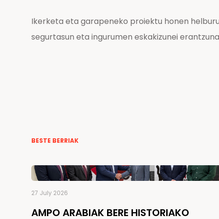
Ikerketa eta garapeneko proiektu honen helburu
segurtasun eta ingurumen eskakizunei erantzuna 
BESTE BERRIAK
27 July 2026
AMPO ARABIAK BERE HISTORIAKO