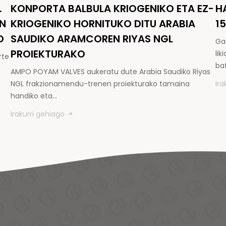
.
KONPORTA BALBULA KRIOGENIKO ETA EZ-
H
EN
KRIOGENIKO HORNITUKO DITU ARABIA
1
O
SAUDIKO ARAMCOREN RIYAS NGL
Ga
PROIEKTURAKO
li
rte
ba
AMPO POYAM VALVES aukeratu dute Arabia Saudiko Riyas
NGL frakzionamendu-trenen proiekturako tamaina
Ira
handiko eta…
Irakurri gehiago