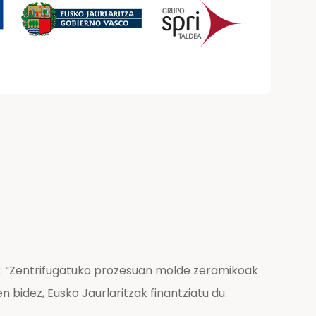
: “Zentrifugatuko prozesuan molde zeramikoak
bidez, Eusko Jaurlaritzak finantziatu du.