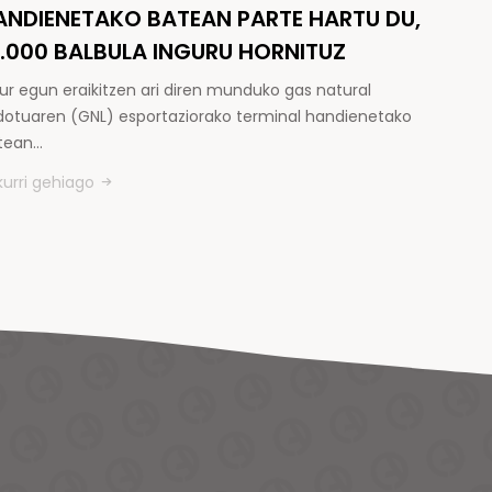
ANDIENETAKO BATEAN PARTE HARTU DU,
5.000 BALBULA INGURU HORNITUZ
ur egun eraikitzen ari diren munduko gas natural
kidotuaren (GNL) esportaziorako terminal handienetako
tean…
kurri gehiago