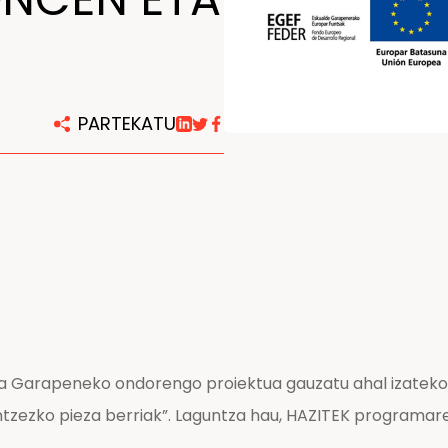
Konponketa eta mantentze
lanetarako zentroak
PARTEKATU
ta Garapeneko ondorengo proiektua gauzatu ahal izateko
zezko pieza berriak”. Laguntza hau, HAZITEK programaren 