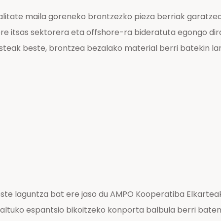
litate maila goreneko brontzezko pieza berriak garatzea
re itsas sektorera eta offshore-ra bideratuta egongo d
steak beste, brontzea bezalako material berri batekin la
te laguntza bat ere jaso du AMPO Kooperatiba Elkarteak.
 altuko espantsio bikoitzeko konporta balbula berri bate