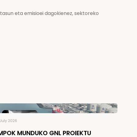
tasun eta emisioei dagokienez, sektoreko
July 2026
MPOK MUNDUKO GNL PROIEKTU