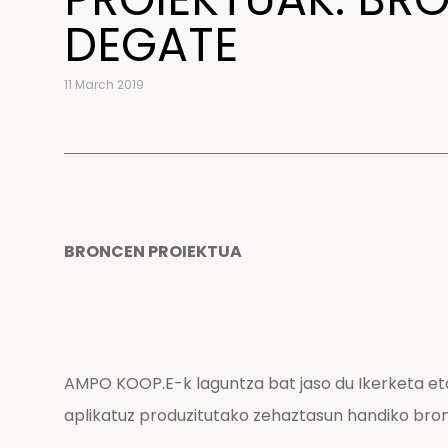
DEGATE
11 March 2019
BRONCEN PROIEKTUA
AMPO KOOP.E-k laguntza bat jaso du Ikerketa e
aplikatuz produzitutako zehaztasun handiko bront