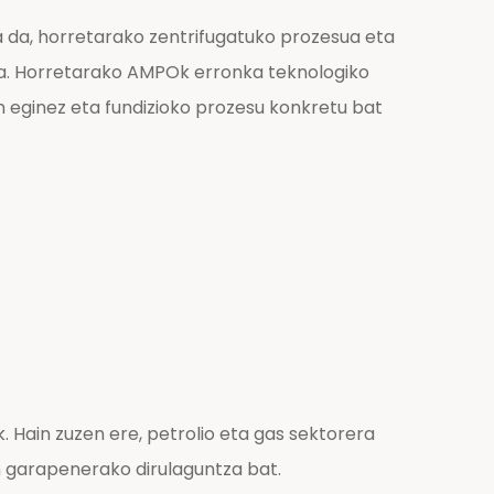
 da, horretarako zentrifugatuko prozesua eta
ira. Horretarako AMPOk erronka teknologiko
n eginez eta fundizioko prozesu konkretu bat
 Hain zuzen ere, petrolio eta gas sektorera
n garapenerako dirulaguntza bat.