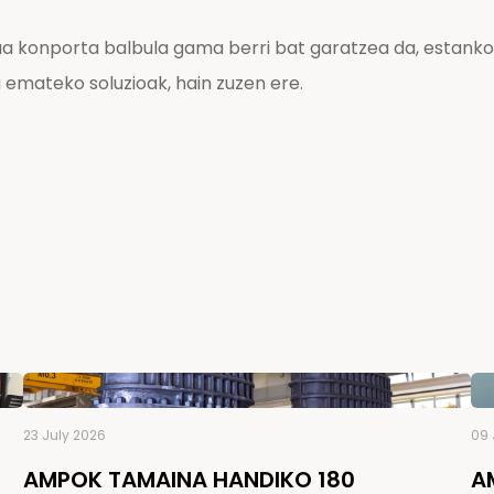
a konporta balbula gama berri bat garatzea da, estanko
emateko soluzioak, hain zuzen ere.
23 July 2026
09 
AMPOK TAMAINA HANDIKO 180
A