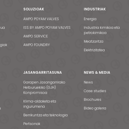
SOLUZIOAK
INDUSTRIAK
AMPO POYAM VALVES
Energia
dua
ISS BY AMPO POYAM VALVES
Industria kimikoa eta
petrokimikoa
AMPO SERVICE
Meatzaritza
egiak
AMPO FOUNDRY
Elektrizitatea
JASANGARRITASUNA
NEWS & MEDIA
Garapen Jasangarrirako
News
Helburuekiko (GJH)
Case studies
Konpromisoa
Brochures
Klima-aldaketa eta
ingurumena
u
Bideo galeria
Berrikuntza eta teknologia
Pertsonak