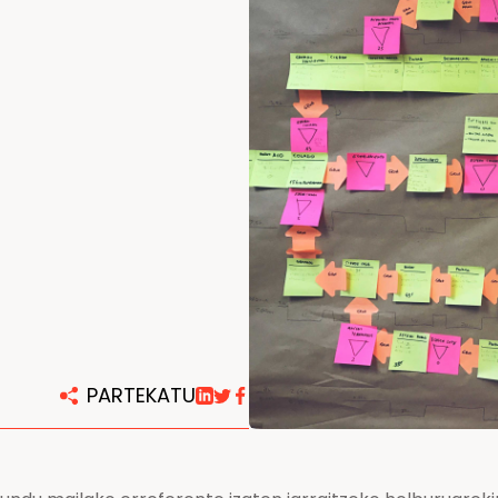
Konponketa eta mantentze
lanetarako zentroak
PARTEKATU