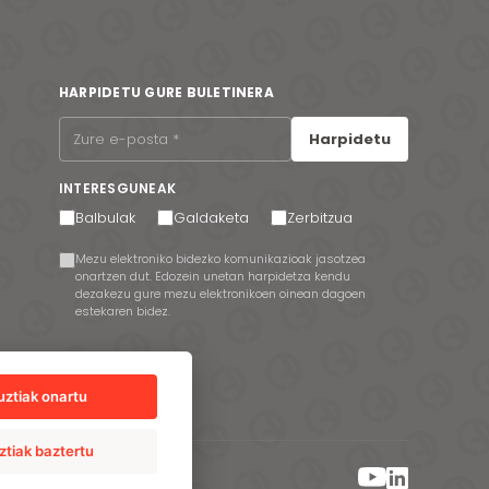
HARPIDETU GURE BULETINERA
Harpidetu
INTERESGUNEAK
Balbulak
Galdaketa
Zerbitzua
Mezu elektroniko bidezko komunikazioak jasotzea
onartzen dut. Edozein unetan harpidetza kendu
dezakezu gure mezu elektronikoen oinean dagoen
estekaren bidez.
uztiak onartu
ztiak baztertu
io Sistema