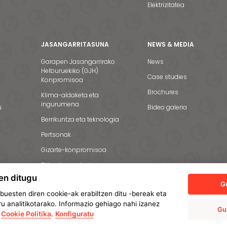
Elektrizitatea
JASANGARRITASUNA
NEWS & MEDIA
Garapen Jasangarrirako
News
Helburuekiko (GJH)
Case studies
Konpromisoa
Brochures
Klima-aldaketa eta
ingurumena
u
Bideo galeria
Berrikuntza eta teknologia
Pertsonak
Gizarte-konpromisoa
Etika eta gardentasuna
en ditugu
G
uesten diren cookie-ak erabiltzen ditu -bereak eta
u analitikotarako. Informazio gehiago nahi izanez
Gu
e
Cookie Politika
.
Konfiguratu
sonalak babesteko politika
Cookie-politika
Manage cookies
Barne Informaz