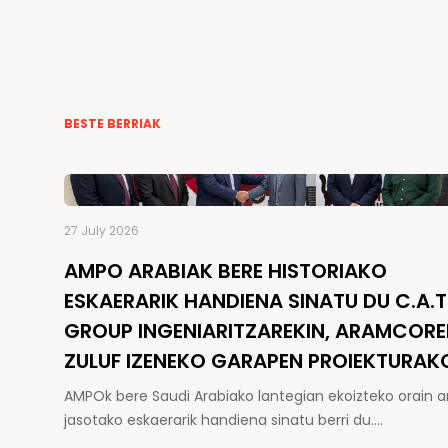
BESTE BERRIAK
27 July 2026
AMPO ARABIAK BERE HISTORIAKO
ESKAERARIK HANDIENA SINATU DU C.A.T
GROUP INGENIARITZAREKIN, ARAMCOR
ZULUF IZENEKO GARAPEN PROIEKTURAK
AMPOk bere Saudi Arabiako lantegian ekoizteko orain a
jasotako eskaerarik handiena sinatu berri du.…