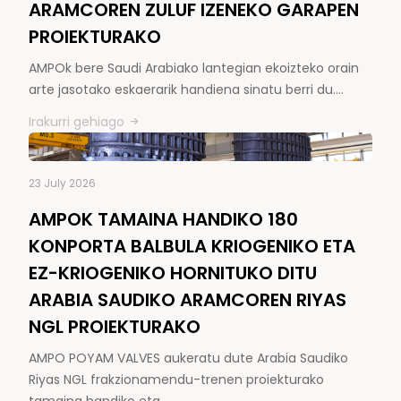
ARAMCOREN ZULUF IZENEKO GARAPEN
PROIEKTURAKO
AMPOk bere Saudi Arabiako lantegian ekoizteko orain
arte jasotako eskaerarik handiena sinatu berri du.…
Irakurri gehiago
23 July 2026
AMPOK TAMAINA HANDIKO 180
KONPORTA BALBULA KRIOGENIKO ETA
EZ-KRIOGENIKO HORNITUKO DITU
ARABIA SAUDIKO ARAMCOREN RIYAS
NGL PROIEKTURAKO
AMPO POYAM VALVES aukeratu dute Arabia Saudiko
Riyas NGL frakzionamendu-trenen proiekturako
tamaina handiko eta…