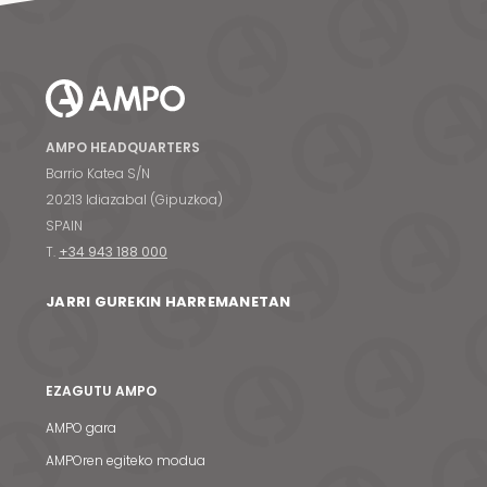
AMPO HEADQUARTERS
Barrio Katea S/N
20213 Idiazabal (Gipuzkoa)
SPAIN
T.
+34 943 188 000
JARRI GUREKIN HARREMANETAN
EZAGUTU AMPO
AMPO gara
AMPOren egiteko modua