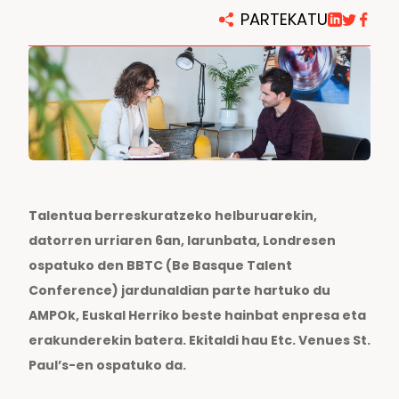
AMPO FOUNDRY
PARTEKATU
Talentua berreskuratzeko helburuarekin,
datorren urriaren 6an, larunbata, Londresen
ospatuko den BBTC (Be Basque Talent
Conference) jardunaldian parte hartuko du
AMPOk, Euskal Herriko beste hainbat enpresa eta
erakunderekin batera. Ekitaldi hau Etc. Venues St.
Paul’s-en ospatuko da.