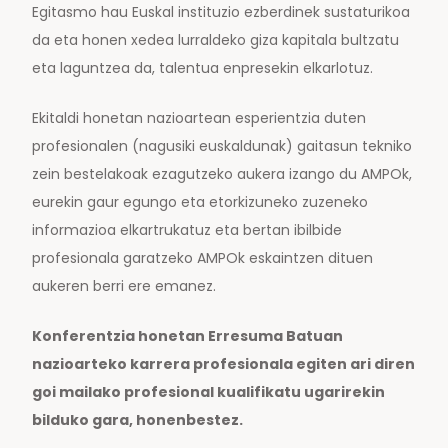
Egitasmo hau Euskal instituzio ezberdinek sustaturikoa
da eta honen xedea lurraldeko giza kapitala bultzatu
eta laguntzea da, talentua enpresekin elkarlotuz.
Ekitaldi honetan nazioartean esperientzia duten
profesionalen (nagusiki euskaldunak) gaitasun tekniko
zein bestelakoak ezagutzeko aukera izango du AMPOk,
eurekin gaur egungo eta etorkizuneko zuzeneko
informazioa elkartrukatuz eta bertan ibilbide
profesionala garatzeko AMPOk eskaintzen dituen
aukeren berri ere emanez.
Konferentzia honetan Erresuma Batuan
nazioarteko karrera profesionala egiten ari diren
goi mailako profesional kualifikatu ugarirekin
bilduko gara, honenbestez.