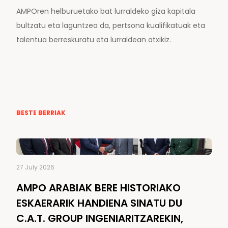
AMPOren helburuetako bat lurraldeko giza kapitala
bultzatu eta laguntzea da, pertsona kualifikatuak eta
talentua berreskuratu eta lurraldean atxikiz.
BESTE BERRIAK
27 July 2026
AMPO ARABIAK BERE HISTORIAKO
ESKAERARIK HANDIENA SINATU DU
C.A.T. GROUP INGENIARITZAREKIN,