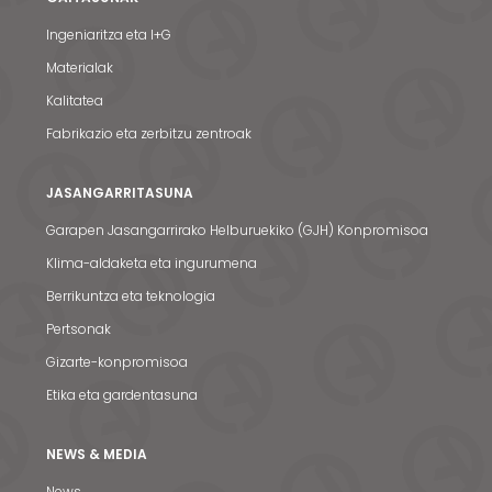
Ingeniaritza eta I+G
Materialak
Kalitatea
Fabrikazio eta zerbitzu zentroak
JASANGARRITASUNA
Garapen Jasangarrirako Helburuekiko (GJH) Konpromisoa
Klima-aldaketa eta ingurumena
Berrikuntza eta teknologia
Pertsonak
Gizarte-konpromisoa
Etika eta gardentasuna
NEWS & MEDIA
News