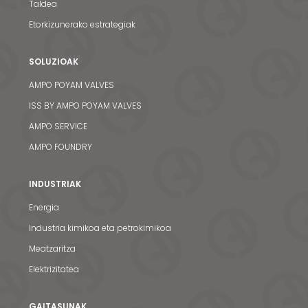
Taldea
Etorkizunerako estrategiak
SOLUZIOAK
AMPO POYAM VALVES
ISS BY AMPO POYAM VALVES
AMPO SERVICE
AMPO FOUNDRY
INDUSTRIAK
Energia
Industria kimikoa eta petrokimikoa
Meatzaritza
Elektrizitatea
GAITASUNAK