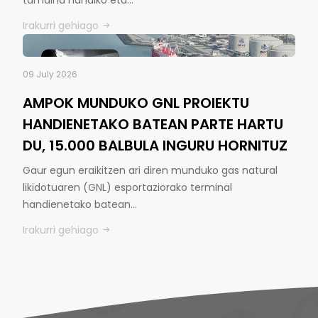
Irakurri gehiago
09 July 2026
AMPOK MUNDUKO GNL PROIEKTU
HANDIENETAKO BATEAN PARTE HARTU
DU, 15.000 BALBULA INGURU HORNITUZ
Gaur egun eraikitzen ari diren munduko gas natural
likidotuaren (GNL) esportaziorako terminal
handienetako batean…
Irakurri gehiago