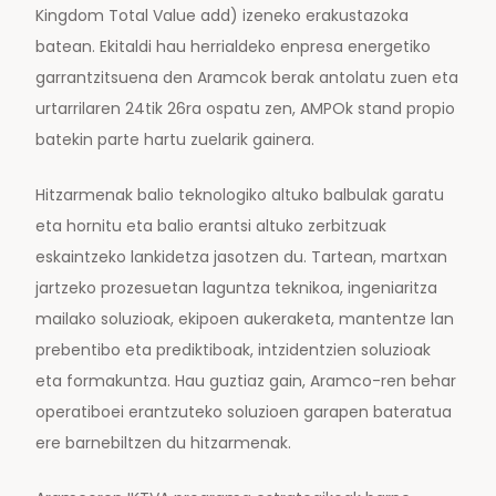
Kingdom Total Value add) izeneko erakustazoka
batean. Ekitaldi hau herrialdeko enpresa energetiko
garrantzitsuena den Aramcok berak antolatu zuen eta
urtarrilaren 24tik 26ra ospatu zen, AMPOk stand propio
batekin parte hartu zuelarik gainera.
Hitzarmenak balio teknologiko altuko balbulak garatu
eta hornitu eta balio erantsi altuko zerbitzuak
eskaintzeko lankidetza jasotzen du. Tartean, martxan
jartzeko prozesuetan laguntza teknikoa, ingeniaritza
mailako soluzioak, ekipoen aukeraketa, mantentze lan
prebentibo eta prediktiboak, intzidentzien soluzioak
eta formakuntza. Hau guztiaz gain, Aramco-ren behar
operatiboei erantzuteko soluzioen garapen bateratua
ere barnebiltzen du hitzarmenak.