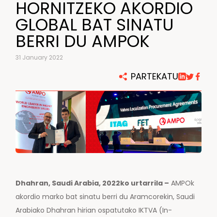
HORNITZEKO AKORDIO
GLOBAL BAT SINATU
BERRI DU AMPOK
31 January 2022
PARTEKATU
Dhahran,
Saudi Arabia, 2022ko urtarrila –
AMPOk
akordio marko bat sinatu berri du Aramcorekin, Saudi
Arabiako Dhahran hirian ospatutako IKTVA (In-