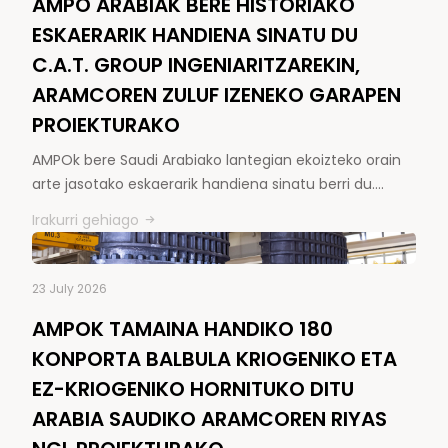
AMPO ARABIAK BERE HISTORIAKO
ESKAERARIK HANDIENA SINATU DU
C.A.T. GROUP INGENIARITZAREKIN,
ARAMCOREN ZULUF IZENEKO GARAPEN
PROIEKTURAKO
AMPOk bere Saudi Arabiako lantegian ekoizteko orain
arte jasotako eskaerarik handiena sinatu berri du.…
Irakurri gehiago
23 July 2026
AMPOK TAMAINA HANDIKO 180
KONPORTA BALBULA KRIOGENIKO ETA
EZ-KRIOGENIKO HORNITUKO DITU
ARABIA SAUDIKO ARAMCOREN RIYAS