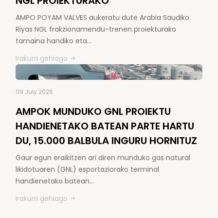
NGL PROIEKTURAKO
AMPO POYAM VALVES aukeratu dute Arabia Saudiko
Riyas NGL frakzionamendu-trenen proiekturako
tamaina handiko eta…
Irakurri gehiago
09 July 2026
AMPOK MUNDUKO GNL PROIEKTU
HANDIENETAKO BATEAN PARTE HARTU
DU, 15.000 BALBULA INGURU HORNITUZ
Gaur egun eraikitzen ari diren munduko gas natural
likidotuaren (GNL) esportaziorako terminal
handienetako batean…
Irakurri gehiago