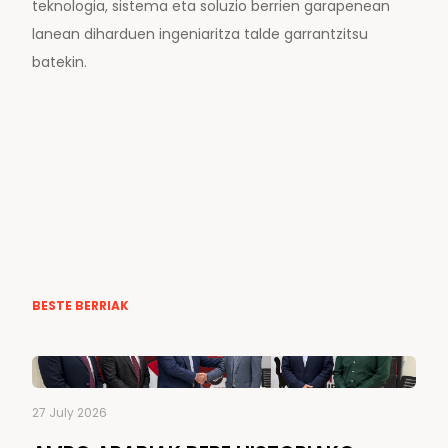
teknologia, sistema eta soluzio berrien garapenean
lanean diharduen ingeniaritza talde garrantzitsu
batekin.
BESTE BERRIAK
27 July 2026