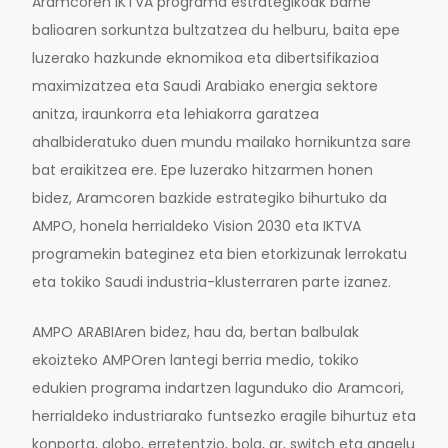
Aramcoren IKTVA programa estrategikoak barne
balioaren sorkuntza bultzatzea du helburu, baita epe
luzerako hazkunde eknomikoa eta dibertsifikazioa
maximizatzea eta Saudi Arabiako energia sektore
anitza, iraunkorra eta lehiakorra garatzea
ahalbideratuko duen mundu mailako hornikuntza sare
bat eraikitzea ere. Epe luzerako hitzarmen honen
bidez, Aramcoren bazkide estrategiko bihurtuko da
AMPO, honela herrialdeko Vision 2030 eta IKTVA
programekin bateginez eta bien etorkizunak lerrokatu
eta tokiko Saudi industria-klusterraren parte izanez.
AMPO ARABIAren bidez, hau da, bertan balbulak
ekoizteko AMPOren lantegi berria medio, tokiko
edukien programa indartzen lagunduko dio Aramcori,
herrialdeko industriarako funtsezko eragile bihurtuz eta
konporta, globo, erretentzio, bola, ar, switch eta angelu