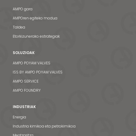
AMPO gara
AMPOren egiteko modua
Taldea
Etorkizunerako estrategiak
SOLUZIOAK
AMPO POYAM VALVES
ISS BY AMPO POYAM VALVES
AMPO SERVICE
AMPO FOUNDRY
INDUSTRIAK
Energia
Industria kimikoa eta petrokimikoa
Meatzaritza