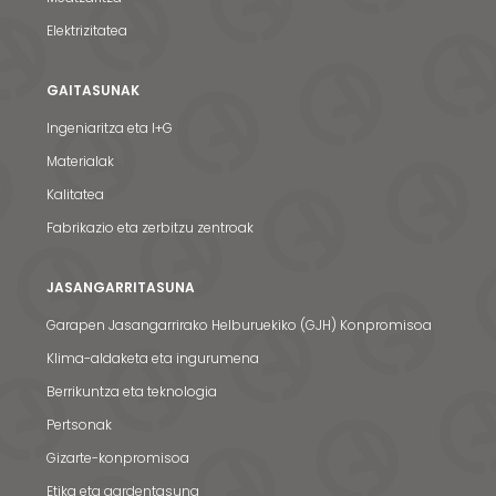
Elektrizitatea
GAITASUNAK
Ingeniaritza eta I+G
Materialak
Kalitatea
Fabrikazio eta zerbitzu zentroak
JASANGARRITASUNA
Garapen Jasangarrirako Helburuekiko (GJH) Konpromisoa
Klima-aldaketa eta ingurumena
Berrikuntza eta teknologia
Pertsonak
Gizarte-konpromisoa
Etika eta gardentasuna