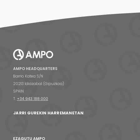
AMPO HEADQUARTERS
Barrio Katea S/N
20213 Idiazabal (Gipuzkoa)
SPAIN
T.
+34 943 188 000
JARRI GUREKIN HARREMANETAN
EZAGUTU AMPO