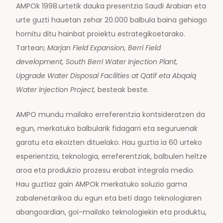
AMPOk 1998.urtetik dauka presentzia Saudi Arabian eta
urte guzti hauetan zehar 20.000 balbula baina gehiago
hornitu ditu hainbat proiektu estrategikoetarako.
Tartean;
Marjan Field Expansion, Berri Field
development, South Berri Water Injection Plant,
Upgrade Water Disposal Facilities at Qatif
eta
Abqaiq
Water Injection Project,
besteak beste.
AMPO mundu mailako erreferentzia kontsideratzen da
egun, merkatuko balbularik fidagarri eta seguruenak
garatu eta ekoizten dituelako. Hau guztia ia 60 urteko
esperientzia, teknologia, erreferentziak, balbulen heltze
aroa eta produkzio prozesu erabat integrala medio.
Hau guztiaz gain AMPOk merkatuko soluzio gama
zabalenetarikoa du egun eta beti dago teknologiaren
abangoardian, goi-mailako teknologiekin eta produktu,