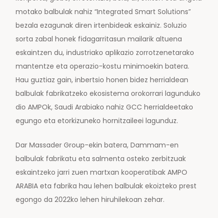
motako balbulak nahiz “Integrated Smart Solutions”
bezala ezagunak diren irtenbideak eskainiz. Soluzio
sorta zabal honek fidagarritasun mailarik altuena
eskaintzen du, industriako aplikazio zorrotzenetarako
mantentze eta operazio-kostu minimoekin batera.
Hau guztiaz gain, inbertsio honen bidez herrialdean
balbulak fabrikatzeko ekosistema orokorrari lagunduko
dio AMPOk, Saudi Arabiako nahiz GCC herrialdeetako
egungo eta etorkizuneko hornitzaileei lagunduz.
Dar Massader Group-ekin batera, Dammam-en
balbulak fabrikatu eta salmenta osteko zerbitzuak
eskaintzeko jarri zuen martxan kooperatibak AMPO
ARABIA eta fabrika hau lehen balbulak ekoizteko prest
egongo da 2022ko lehen hiruhilekoan zehar.