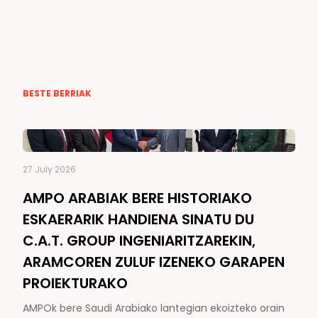
BESTE BERRIAK
27 July 2026
AMPO ARABIAK BERE HISTORIAKO
ESKAERARIK HANDIENA SINATU DU
C.A.T. GROUP INGENIARITZAREKIN,
ARAMCOREN ZULUF IZENEKO GARAPEN
PROIEKTURAKO
AMPOk bere Saudi Arabiako lantegian ekoizteko orain