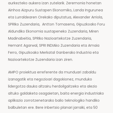
aurkezteko aukera izan zutelarik. Zeremonia honetan
Ainhoa Aizpuru Sustapen Ekonomiko, Landa Ingurunea
eta Lurraldearen Orekako diputatua, Alexander Arriola,
SPRIko Zuzendaria, Antton Tomasena, Gipuzkoako Foru
Aldundiko Ekonomia sustapeneko Zuzendaria, Miren
Madinabeitia, SPRIko Nazioartekotze Zuzendaria,
Hemant Agarwal, SPRI INDIAko Zuzendaria eta Amaia
Ferro, Gipuzkoako Merkatal Ganberako Industria eta
Nazioartekotze Zuzendaria izan ziren.
AMPO proiektua erreferente da munduari zabaldu
izanagatik eta negozioari dagokionez, munduko
lidergotza dauka altzairu herdoilgaitzeko eta alezio
altuko galdaketa osagaietan, baita energia industriako
aplikazio zorrotzenetarako balio teknologiko handiko
balbuletan ere. Bere inbertsio planari jarraiki, eta 50