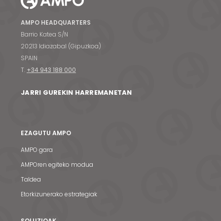
AMPO HEADQUARTERS
Barrio Katea S/N
20213 Idiazabal (Gipuzkoa)
SPAIN
T.
+34 943 188 000
JARRI GUREKIN HARREMANETAN
EZAGUTU AMPO
AMPO gara
AMPOren egiteko modua
Taldea
Etorkizunerako estrategiak
SOLUZIOAK