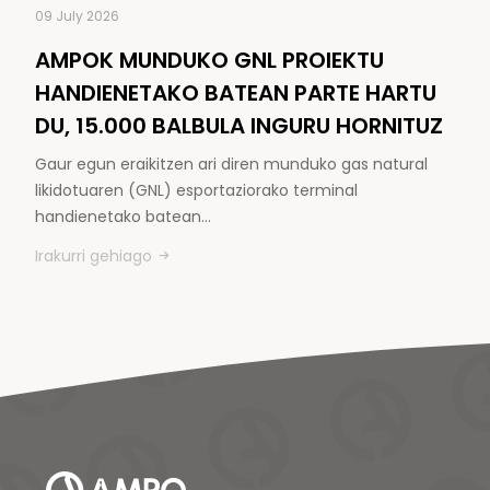
09 July 2026
AMPOK MUNDUKO GNL PROIEKTU
HANDIENETAKO BATEAN PARTE HARTU
DU, 15.000 BALBULA INGURU HORNITUZ
Gaur egun eraikitzen ari diren munduko gas natural
likidotuaren (GNL) esportaziorako terminal
handienetako batean…
Irakurri gehiago