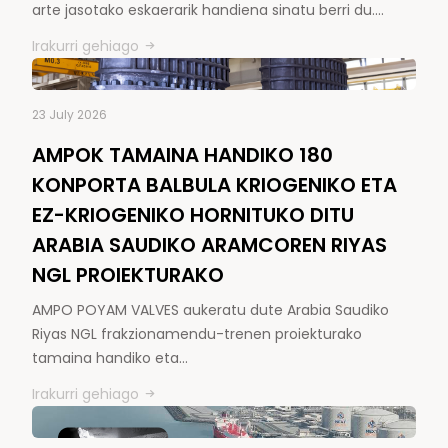
arte jasotako eskaerarik handiena sinatu berri du.…
Irakurri gehiago
23 July 2026
AMPOK TAMAINA HANDIKO 180
KONPORTA BALBULA KRIOGENIKO ETA
EZ-KRIOGENIKO HORNITUKO DITU
ARABIA SAUDIKO ARAMCOREN RIYAS
NGL PROIEKTURAKO
AMPO POYAM VALVES aukeratu dute Arabia Saudiko
Riyas NGL frakzionamendu-trenen proiekturako
tamaina handiko eta…
Irakurri gehiago