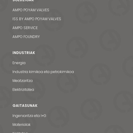
AMPO POYAM VALVES
ISS BY AMPO POYAM VALVES
AMPO SERVICE
AMPO FOUNDRY
INDUSTRIAK
Energia
Industria kimikoa eta petrokimikoa
Meatzaritza
Elektrizitatea
GAITASUNAK
Ingeniaritza eta I+G
Materialak