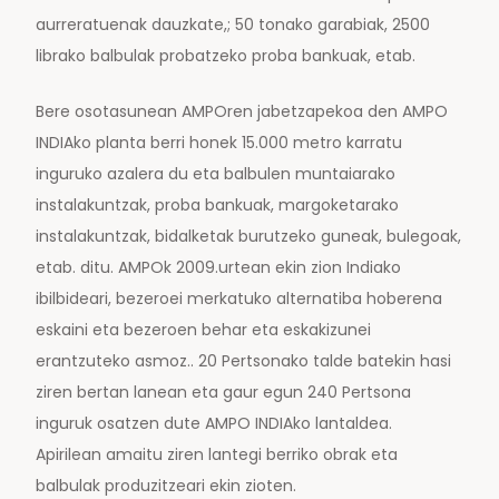
aurreratuenak dauzkate,; 50 tonako garabiak, 2500
librako balbulak probatzeko proba bankuak, etab.
Bere osotasunean AMPOren jabetzapekoa den AMPO
INDIAko planta berri honek 15.000 metro karratu
inguruko azalera du eta balbulen muntaiarako
instalakuntzak, proba bankuak, margoketarako
instalakuntzak, bidalketak burutzeko guneak, bulegoak,
etab. ditu. AMPOk 2009.urtean ekin zion Indiako
ibilbideari, bezeroei merkatuko alternatiba hoberena
eskaini eta bezeroen behar eta eskakizunei
erantzuteko asmoz.. 20 Pertsonako talde batekin hasi
ziren bertan lanean eta gaur egun 240 Pertsona
inguruk osatzen dute AMPO INDIAko lantaldea.
Apirilean amaitu ziren lantegi berriko obrak eta
balbulak produzitzeari ekin zioten.