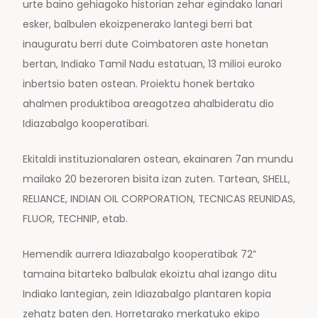
urte baino gehiagoko historian zehar egindako lanari
esker, balbulen ekoizpenerako lantegi berri bat
inauguratu berri dute Coimbatoren aste honetan
bertan, Indiako Tamil Nadu estatuan, 13 milioi euroko
inbertsio baten ostean. Proiektu honek bertako
ahalmen produktiboa areagotzea ahalbideratu dio
Idiazabalgo kooperatibari.
Ekitaldi instituzionalaren ostean, ekainaren 7an mundu
mailako 20 bezeroren bisita izan zuten. Tartean, SHELL,
RELIANCE, INDIAN OIL CORPORATION, TECNICAS REUNIDAS,
FLUOR, TECHNIP, etab.
Hemendik aurrera Idiazabalgo kooperatibak 72”
tamaina bitarteko balbulak ekoiztu ahal izango ditu
Indiako lantegian, zein Idiazabalgo plantaren kopia
zehatz baten den. Horretarako merkatuko ekipo