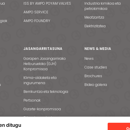
dua
ISS BY AMPO POYAM VALVES
Industria kimikoa eta
petrokimikoa
AMPO SERVICE
Meatzaritza
egiak
AMPO FOUNDRY
Elektrizitatea
JASANGARRITASUNA
NEWS & MEDIA
Garapen Jasangarrirako
News
Helburuekiko (GJH)
Case studies
Konpromisoa
Brochures
Klima-aldaketa eta
ingurumena
u
Bideo galeria
Berrikuntza eta teknologia
Pertsonak
Gizarte-konpromisoa
Etika eta gardentasuna
en ditugu
G