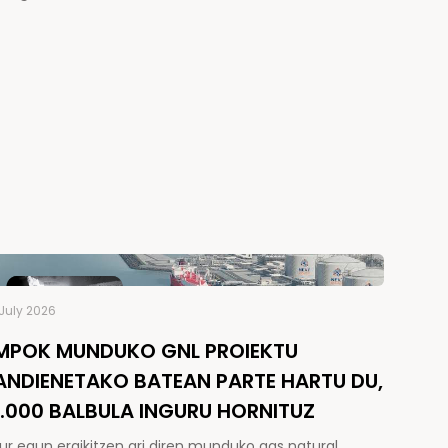
July 2026
MPOK MUNDUKO GNL PROIEKTU
ANDIENETAKO BATEAN PARTE HARTU DU,
5.000 BALBULA INGURU HORNITUZ
ur egun eraikitzen ari diren munduko gas natural