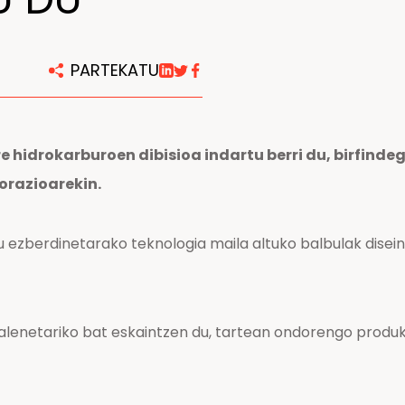
Konponketa eta mantentze
lanetarako zentroak
PARTEKATU
 hidrokarburoen dibisioa indartu berri du, birfinde
orazioarekin.
berdinetarako teknologia maila altuko balbulak diseinatu
enetariko bat eskaintzen du, tartean ondorengo produktu