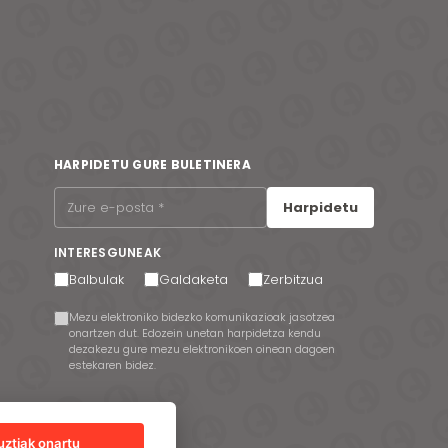
HARPIDETU GURE BULETINERA
Harpidetu
INTERESGUNEAK
Balbulak
Galdaketa
Zerbitzua
Mezu elektroniko bidezko komunikazioak jasotzea
onartzen dut. Edozein unetan harpidetza kendu
dezakezu gure mezu elektronikoen oinean dagoen
estekaren bidez.
uztiak onartu