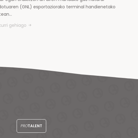
kidotuaren (GNL) esportaziorako terminal handienetako
tean…
kurri gehiago
PRO
TALENT