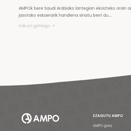
AMPOk bere Saudi Arabiako lantegian ekoizteko orain a
jasotako eskaerarik handiena sinatu berri du.…
Irakurri gehiago
EZAGUTU AMPO
AMPO gara