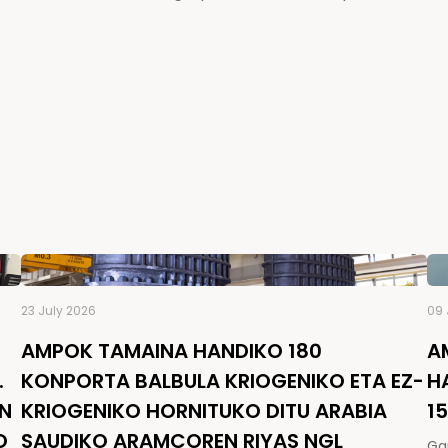
23 July 2026
09 
AMPOK TAMAINA HANDIKO 180
A
.
KONPORTA BALBULA KRIOGENIKO ETA EZ-
H
EN
KRIOGENIKO HORNITUKO DITU ARABIA
1
O
SAUDIKO ARAMCOREN RIYAS NGL
Ga