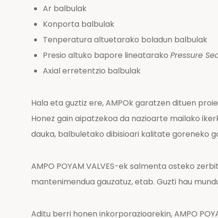
Ar balbulak
Konporta balbulak
Tenperatura altuetarako boladun balbulak
Presio altuko bapore lineatarako
Pressure Se
Axial erretentzio balbulak
Hala eta guztiz ere, AMPOk garatzen dituen proie
Honez gain aipatzekoa da nazioarte mailako ikerk
dauka, balbuletako dibisioari kalitate goreneko g
AMPO POYAM VALVES-ek salmenta osteko zerbitzuak
mantenimendua gauzatuz, etab. Guzti hau mundu
Aditu berri honen inkorporazioarekin, AMPO POY