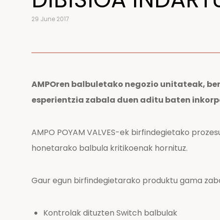
29 June 2017
AMPOren balbuletako negozio unitateak, bere
esperientzia zabala duen aditu baten inkorp
AMPO POYAM VALVES-ek birfindegietako prozesu ez
honetarako balbula kritikoenak hornituz.
Gaur egun birfindegietarako produktu gama zabal
Kontrolak dituzten Switch balbulak