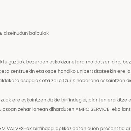
al
diseinudun balbulak
ktu guztiak bezeroen eskakizunetara moldatzen dira, bezer
eta zentruekin eta ospe handiko unibertsitateekin ere lan
aldaketa osagaiak eta zerbitzurik hoberena eskaintzen dio
 ere eskaintzen dizkie birfindegiei, planten eraikitze 
 osoan zehar lanean diharduten AMPO SERVICE-eko lanta
AM VALVES-ek birfindegi aplikazioetan duen presentzia a