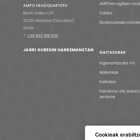
AMPOren egiteko mo
AMPO HEADQUARTERS
Barrio Katea S/N
Taldea
20213 Idiazabal (Gipuzkoa)
Etorkizunerako estrat
SPAIN
T.
+34 943 188 000
JARRI GUREKIN HARREMANETAN
GAITASUNAK
Ingeniaritza eta I+G
Materialak
Kalitatea
Fabrikazio eta zerbitz
zentroak
Cookieak erabiltz