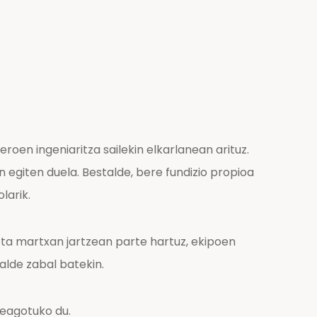
oen ingeniaritza sailekin elkarlanean arituz.
 egiten duela. Bestalde, bere fundizio propioa
larik.
eta martxan jartzean parte hartuz, ekipoen
lde zabal batekin.
reagotuko du.