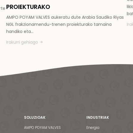
PROIEKTURAKO
li
rte
ba
AMPO POYAM VALVES aukeratu dute Arabia Saudiko Riyas
NGL frakzionamendu-trenen proiekturako tamaina
Ira
handiko eta…
Irakurri gehiago
SOLUZIOAK
INDUSTRIAK
AMPO POYAM VALVES
Energia