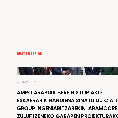
BESTE BERRIAK
27 July 2026
AMPO ARABIAK BERE HISTORIAKO
ESKAERARIK HANDIENA SINATU DU C.A.T
GROUP INGENIARITZAREKIN, ARAMCOR
ZULUF IZENEKO GARAPEN PROIEKTURAK