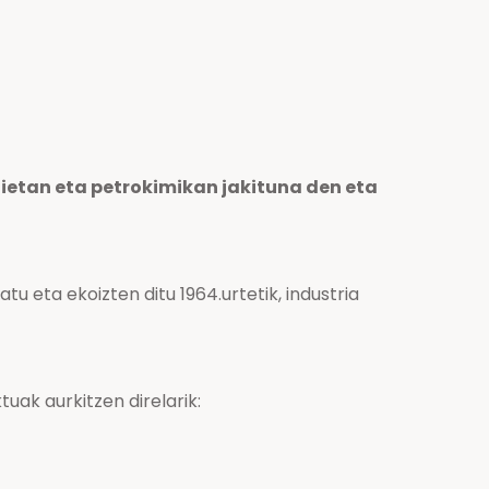
gietan eta petrokimikan jakituna den eta
 eta ekoizten ditu 1964.urtetik, industria
ak aurkitzen direlarik: