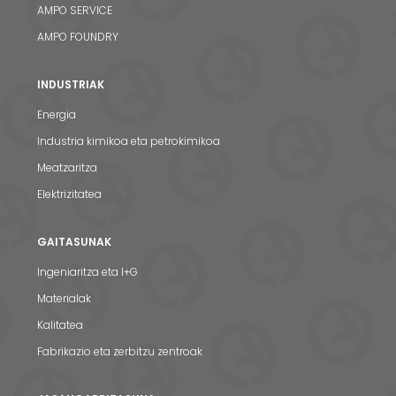
AMPO SERVICE
AMPO FOUNDRY
INDUSTRIAK
Energia
Industria kimikoa eta petrokimikoa
Meatzaritza
Elektrizitatea
GAITASUNAK
Ingeniaritza eta I+G
Materialak
Kalitatea
Fabrikazio eta zerbitzu zentroak