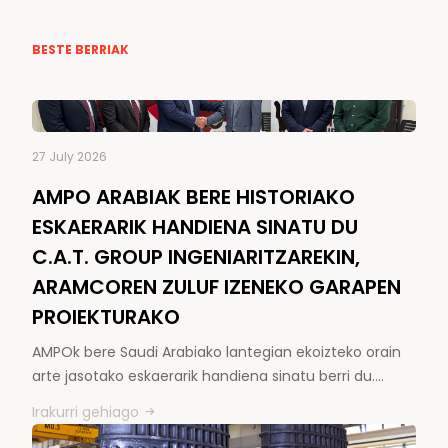
BESTE BERRIAK
27 July 2026
AMPO ARABIAK BERE HISTORIAKO
ESKAERARIK HANDIENA SINATU DU
C.A.T. GROUP INGENIARITZAREKIN,
ARAMCOREN ZULUF IZENEKO GARAPEN
PROIEKTURAKO
AMPOk bere Saudi Arabiako lantegian ekoizteko orain
arte jasotako eskaerarik handiena sinatu berri du.…
Irakurri gehiago