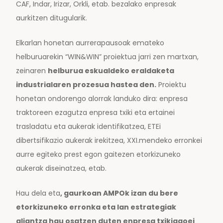
CAF, Indar, Irizar, Orkli, etab. bezalako enpresak
aurkitzen ditugularik.
Elkarlan honetan aurrerapausoak emateko
helburuarekin “WIN&WIN” proiektua jarri zen martxan,
zeinaren
helburua eskualdeko eraldaketa
industrialaren prozesua hastea den.
Proiektu
honetan ondorengo alorrak landuko dira: enpresa
traktoreen ezagutza enpresa txiki eta ertainei
trasladatu eta aukerak identifikatzea, ETEi
dibertsifikazio aukerak irekitzea, XXI.mendeko erronkei
aurre egiteko prest egon gaitezen etorkizuneko
aukerak diseinatzea, etab.
Hau dela eta
, gaurkoan AMPOk izan du bere
etorkizuneko erronka eta lan estrategiak
aliantza hau osatzen duten enpresa txikiagoei