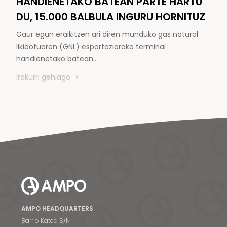
HANDIENETAKO BATEAN PARTE HARTU
DU, 15.000 BALBULA INGURU HORNITUZ
Gaur egun eraikitzen ari diren munduko gas natural
likidotuaren (GNL) esportaziorako terminal
handienetako batean…
Irakurri gehiago
AMPO HEADQUARTERS
Barrio Katea S/N