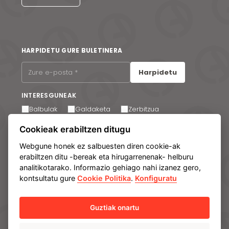
HARPIDETU GURE BULETINERA
Harpidetu
INTERESGUNEAK
Balbulak
Galdaketa
Zerbitzua
Mezu elektroniko bidezko komunikazioak jasotzea
Cookieak erabiltzen ditugu
onartzen dut. Edozein unetan harpidetza kendu
dezakezu gure mezu elektronikoen oinean dagoen
Webgune honek ez salbuesten diren cookie-ak
estekaren bidez.
erabiltzen ditu -bereak eta hirugarrenenak- helburu
analitikotarako. Informazio gehiago nahi izanez gero,
kontsultatu gure
Cookie Politika
.
Konfiguratu
Lege-oharra
Datu pertsonalak babesteko politika
Cookie-politika
Manage cookies
Barne Informazio Sistema
Guztiak onartu