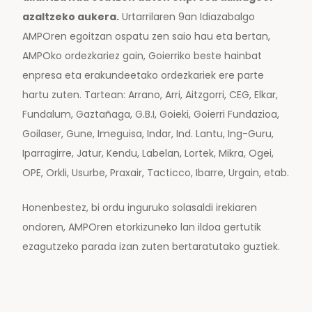
azaltzeko aukera.
Urtarrilaren 9an Idiazabalgo
AMPOren egoitzan ospatu zen saio hau eta bertan,
AMPOko ordezkariez gain, Goierriko beste hainbat
enpresa eta erakundeetako ordezkariek ere parte
hartu zuten. Tartean: Arrano, Arri, Aitzgorri, CEG, Elkar,
Fundalum, Gaztañaga, G.B.I, Goieki, Goierri Fundazioa,
Goilaser, Gune, Imeguisa, Indar, Ind. Lantu, Ing-Guru,
Iparragirre, Jatur, Kendu, Labelan, Lortek, Mikra, Ogei,
OPE, Orkli, Usurbe, Praxair, Tacticco, Ibarre, Urgain, etab.
Honenbestez, bi ordu inguruko solasaldi irekiaren
ondoren, AMPOren etorkizuneko lan ildoa gertutik
ezagutzeko parada izan zuten bertaratutako guztiek.