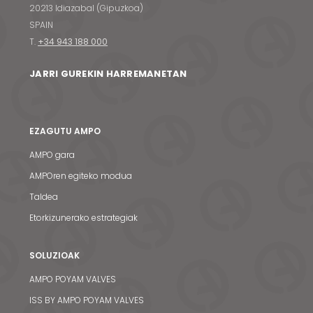
20213 Idiazabal (Gipuzkoa)
SPAIN
T.
+34 943 188 000
JARRI GUREKIN HARREMANETAN
EZAGUTU AMPO
AMPO gara
AMPOren egiteko modua
Taldea
Etorkizunerako estrategiak
SOLUZIOAK
AMPO POYAM VALVES
ISS BY AMPO POYAM VALVES