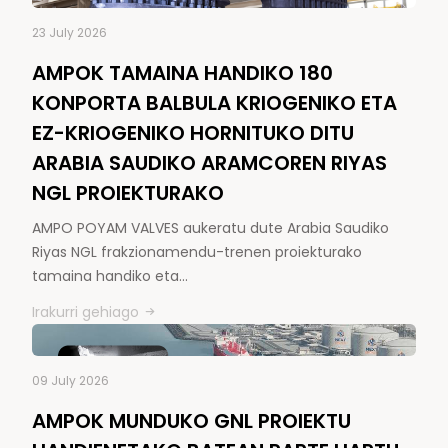
23 July 2026
AMPOK TAMAINA HANDIKO 180
KONPORTA BALBULA KRIOGENIKO ETA
EZ-KRIOGENIKO HORNITUKO DITU
ARABIA SAUDIKO ARAMCOREN RIYAS
NGL PROIEKTURAKO
AMPO POYAM VALVES aukeratu dute Arabia Saudiko
Riyas NGL frakzionamendu-trenen proiekturako
tamaina handiko eta…
Irakurri gehiago
09 July 2026
AMPOK MUNDUKO GNL PROIEKTU