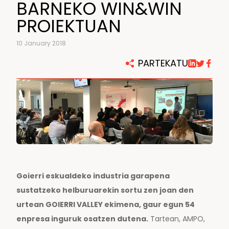
BARNEKO WIN&WIN
PROIEKTUAN
10 January 2018
PARTEKATU
Goierri eskualdeko industria garapena
sustatzeko helburuarekin sortu zen joan den
urtean GOIERRI VALLEY ekimena, gaur egun 54
enpresa inguruk osatzen dutena.
Tartean, AMPO,