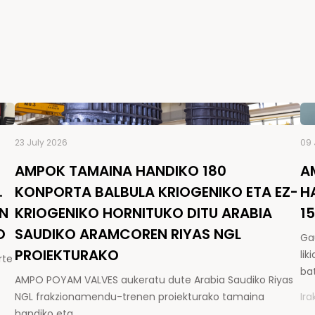
23 July 2026
09 
AMPOK TAMAINA HANDIKO 180
A
.
KONPORTA BALBULA KRIOGENIKO ETA EZ-
H
EN
KRIOGENIKO HORNITUKO DITU ARABIA
1
O
SAUDIKO ARAMCOREN RIYAS NGL
Ga
PROIEKTURAKO
li
rte
ba
AMPO POYAM VALVES aukeratu dute Arabia Saudiko Riyas
NGL frakzionamendu-trenen proiekturako tamaina
Ira
handiko eta…