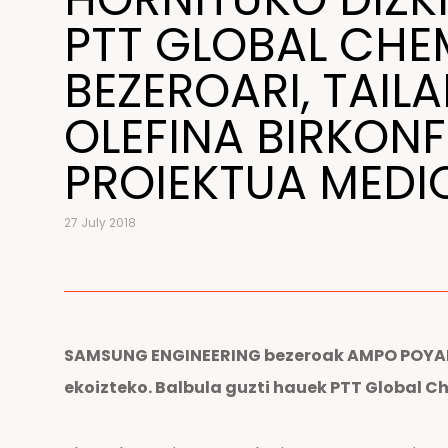
PTT GLOBAL CHE
BEZEROARI, TAIL
OLEFINA BIRKON
PROIEKTUA MEDI
27 July 2018
SAMSUNG ENGINEERING bezeroak AMPO POYAM V
ekoizteko. Balbula guzti hauek PTT Global C