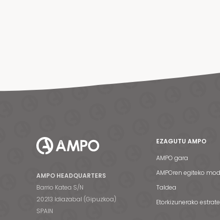
EZAGUTU AMPO
AMPO gara
AMPOren egiteko mo
AMPO HEADQUARTERS
Barrio Katea S/N
Taldea
20213 Idiazabal (Gipuzkoa)
Etorkizunerako estrat
SPAIN