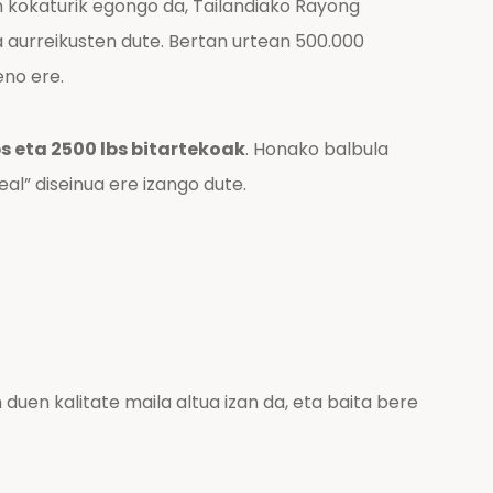
n kokaturik egongo da, Tailandiako Rayong
ea aurreikusten dute. Bertan urtean 500.000
eno ere.
s eta 2500 lbs bitartekoak
. Honako balbula
al” diseinua ere izango dute.
en kalitate maila altua izan da, eta baita bere