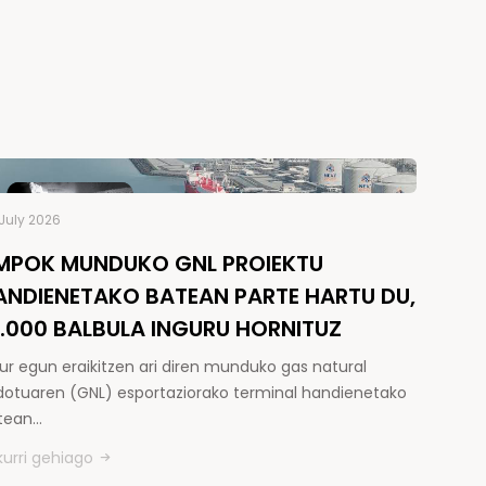
July 2026
MPOK MUNDUKO GNL PROIEKTU
ANDIENETAKO BATEAN PARTE HARTU DU,
5.000 BALBULA INGURU HORNITUZ
ur egun eraikitzen ari diren munduko gas natural
kidotuaren (GNL) esportaziorako terminal handienetako
tean…
kurri gehiago