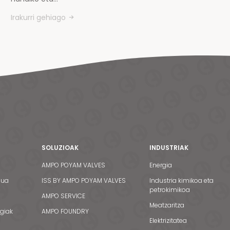
Irakurri gehiago
SOLUZIOAK
INDUSTRIAK
AMPO POYAM VALVES
Energia
dua
ISS BY AMPO POYAM VALVES
Industria kimikoa eta
petrokimikoa
AMPO SERVICE
Meatzaritza
egiak
AMPO FOUNDRY
Elektrizitatea