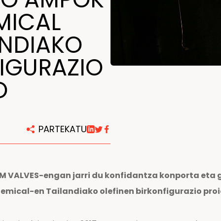
MICAL
Konponketa eta mantentze
lanetarako zentroak
ANDIAKO
FIGURAZIO
O
PARTEKATU
ALVES-engan jarri du konfidantza konporta eta gl
hemical-en Tailandiako olefinen birkonfigurazio pro