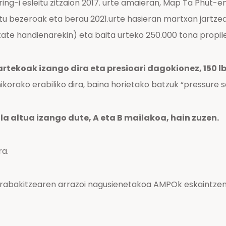
ng-i esleitu zitzaion 2017. urte amaieran, Map Ta Phut-e
 ditu bezeroak eta berau 2021.urte hasieran martxan jartz
itate handienarekin) eta baita urteko 250.000 tona propil
rtekoak izango dira eta presioari dagokionez, 150 lb
korako erabiliko dira, baina horietako batzuk “pressure se
a altua izango dute, A eta B mailakoa, hain zuzen.
ra.
abakitzearen arrazoi nagusienetakoa AMPOk eskaintzen du