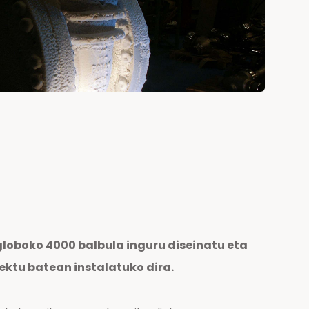
oboko 4000 balbula inguru diseinatu eta
iektu batean instalatuko dira.