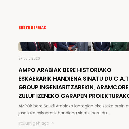
BESTE BERRIAK
27 July 2026
AMPO ARABIAK BERE HISTORIAKO
ESKAERARIK HANDIENA SINATU DU C.A.T
GROUP INGENIARITZAREKIN, ARAMCOR
ZULUF IZENEKO GARAPEN PROIEKTURAK
AMPOk bere Saudi Arabiako lantegian ekoizteko orain a
jasotako eskaerarik handiena sinatu berri du.…
Irakurri gehiago