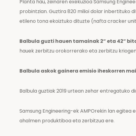
Planta hau, zeinaren exekuzioa Samsung Engineeri
probintzian. Guztira 820 milioi dolar inbertituko
etileno tona ekoiztuko dituzte (nafta cracker un
Balbula guzti hauen tamainak 2” eta 42” bita
hauek zerbitzu orokorrerako eta zerbitzu kriogeni
Balbula askok gainera emisio iheskorren mail
Balbula guztiak 2019 urtean zehar entregatuko di
Samsung Engineering-ek AMPOrekin lan egitea er
ahalmen produktiboa eta zerbitzua ere.