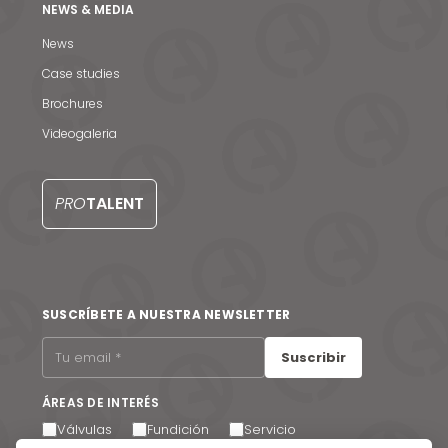
NEWS & MEDIA
News
Case studies
Noticias y medios
Brochures
Videogaleria
Contacto
EN
PRO
TALENT
SUSCRÍBETE A NUESTRA NEWSLETTER
Suscribir
ÁREAS DE INTERÉS
Válvulas
Fundición
Servicio