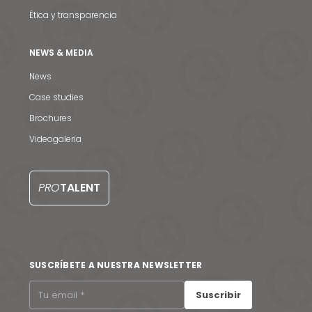
Ética y transparencia
NEWS & MEDIA
News
Case studies
Noticias y medios
Brochures
Contacto
Videogaleria
EN
PRO
TALENT
SUSCRÍBETE A NUESTRA NEWSLETTER
Suscribir