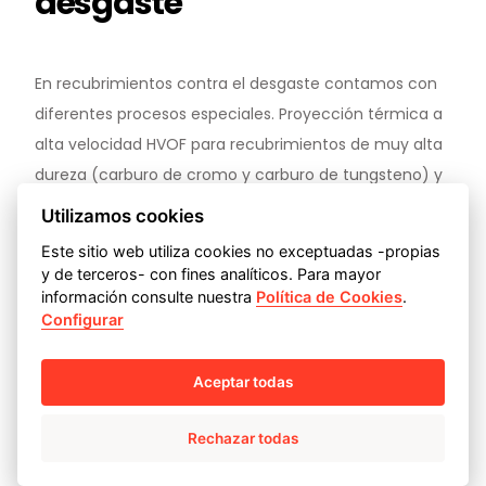
desgaste
En recubrimientos contra el desgaste contamos con
diferentes procesos especiales. Proyección térmica a
alta velocidad HVOF para recubrimientos de muy alta
dureza (carburo de cromo y carburo de tungsteno) y
procesos automatizados de soldadura como PTA
Utilizamos cookies
(Soldadura por plasma de arco transferido o Plasma
Este sitio web utiliza cookies no exceptuadas -propias
Trasfer Arc Welding, en inglés), GTAW, GMAW y FCAW.
y de terceros- con fines analíticos. Para mayor
Estos últimos utilizados para aportar aleaciones base
información consulte nuestra
Política de Cookies
.
Configurar
cobalto como Stelite o ultimate y aceros inoxidables
martensíticos (13%Cr). Esta versatilidad de procesos y
Aceptar todas
materiales permite obtener diferentes grados de
dureza desde valores superiores a los 1000 HV10 para
Rechazar todas
los recubrimientos HVOF
hasta valores de 354 HV10
para recubrimientos de aceros al 13% Cr.