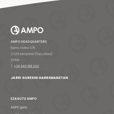
AMPO HEADQUARTERS
Barrio Katea S/N
20213 Idiazabal (Gipuzkoa)
SPAIN
T.
+34 943 188 000
JARRI GUREKIN HARREMANETAN
EZAGUTU AMPO
AMPO gara