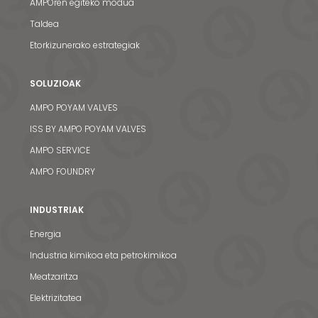
AMPOren egiteko modua
Taldea
Etorkizunerako estrategiak
SOLUZIOAK
AMPO POYAM VALVES
ISS BY AMPO POYAM VALVES
AMPO SERVICE
AMPO FOUNDRY
INDUSTRIAK
Energia
Industria kimikoa eta petrokimikoa
Meatzaritza
Elektrizitatea