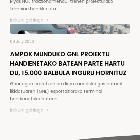
Riyas NGL frakzionamendu-trenen proiekturako
tamaina handiko eta…
Irakurri gehiago
09 July 2026
AMPOK MUNDUKO GNL PROIEKTU
HANDIENETAKO BATEAN PARTE HARTU
DU, 15.000 BALBULA INGURU HORNITUZ
Gaur egun eraikitzen ari diren munduko gas natural
likidotuaren (GNL) esportaziorako terminal
handienetako batean…
Irakurri gehiago