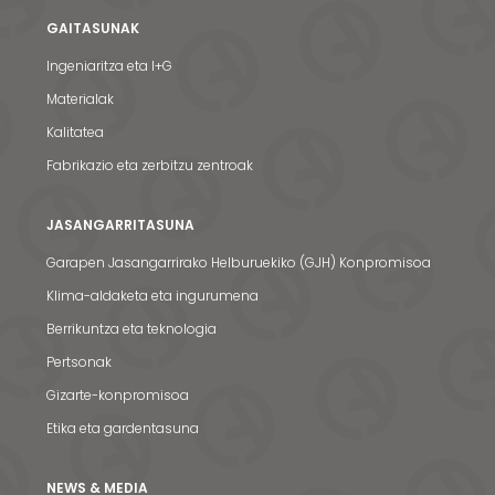
GAITASUNAK
Ingeniaritza eta I+G
Materialak
Kalitatea
Fabrikazio eta zerbitzu zentroak
JASANGARRITASUNA
Garapen Jasangarrirako Helburuekiko (GJH) Konpromisoa
Klima-aldaketa eta ingurumena
Berrikuntza eta teknologia
Pertsonak
Gizarte-konpromisoa
Etika eta gardentasuna
NEWS & MEDIA