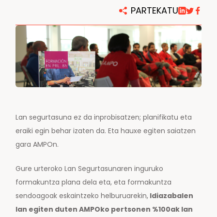
AMPO FOUNDRY
PARTEKATU
Lan segurtasuna ez da inprobisatzen; planifikatu eta
eraiki egin behar izaten da. Eta hauxe egiten saiatzen
gara AMPOn.
Gure urteroko Lan Segurtasunaren inguruko
formakuntza plana dela eta, eta formakuntza
sendoagoak eskaintzeko helburuarekin,
Idiazabalen
lan egiten duten AMPOko pertsonen %100ak lan