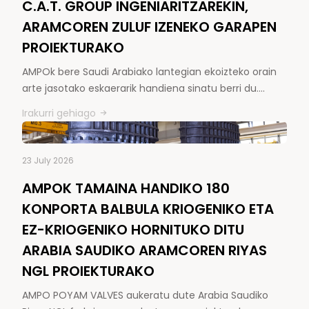
C.A.T. GROUP INGENIARITZAREKIN,
ARAMCOREN ZULUF IZENEKO GARAPEN
PROIEKTURAKO
AMPOk bere Saudi Arabiako lantegian ekoizteko orain
arte jasotako eskaerarik handiena sinatu berri du.…
Irakurri gehiago
23 July 2026
AMPOK TAMAINA HANDIKO 180
KONPORTA BALBULA KRIOGENIKO ETA
EZ-KRIOGENIKO HORNITUKO DITU
ARABIA SAUDIKO ARAMCOREN RIYAS
NGL PROIEKTURAKO
AMPO POYAM VALVES aukeratu dute Arabia Saudiko