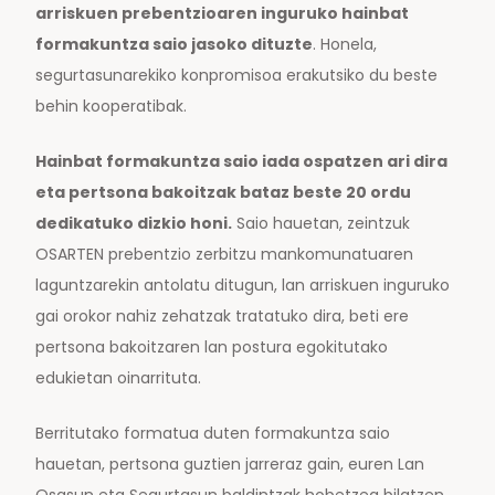
arriskuen prebentzioaren inguruko hainbat
formakuntza saio jasoko dituzte
. Honela,
segurtasunarekiko konpromisoa erakutsiko du beste
behin kooperatibak.
Hainbat formakuntza saio iada ospatzen ari dira
eta pertsona bakoitzak bataz beste 20 ordu
dedikatuko dizkio honi.
Saio hauetan, zeintzuk
OSARTEN prebentzio zerbitzu mankomunatuaren
laguntzarekin antolatu ditugun, lan arriskuen inguruko
gai orokor nahiz zehatzak tratatuko dira, beti ere
pertsona bakoitzaren lan postura egokitutako
edukietan oinarrituta.
Berritutako formatua duten formakuntza saio
hauetan, pertsona guztien jarreraz gain, euren Lan
Osasun eta Segurtasun baldintzak hobetzea bilatzen