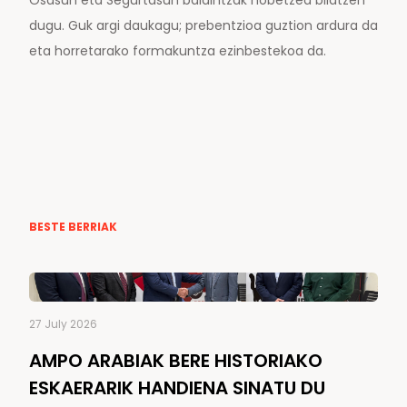
dugu. Guk argi daukagu; prebentzioa guztion ardura da
eta horretarako formakuntza ezinbestekoa da.
BESTE BERRIAK
27 July 2026
AMPO ARABIAK BERE HISTORIAKO
ESKAERARIK HANDIENA SINATU DU