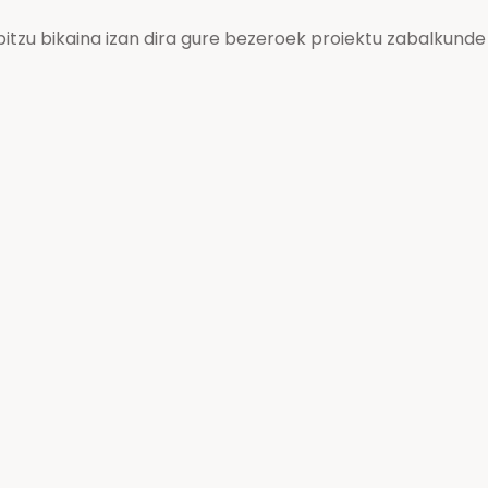
itzu bikaina izan dira gure bezeroek proiektu zabalkunde