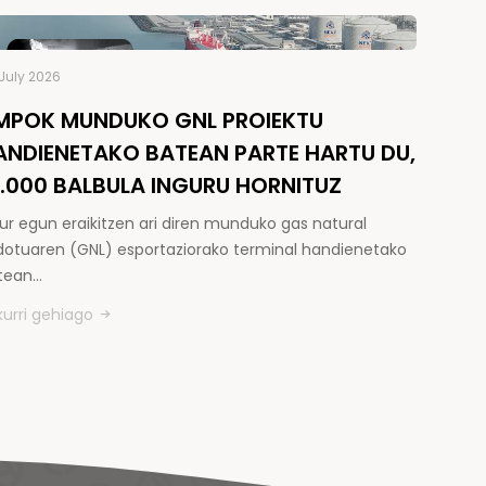
July 2026
MPOK MUNDUKO GNL PROIEKTU
ANDIENETAKO BATEAN PARTE HARTU DU,
5.000 BALBULA INGURU HORNITUZ
ur egun eraikitzen ari diren munduko gas natural
kidotuaren (GNL) esportaziorako terminal handienetako
tean…
kurri gehiago