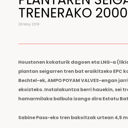
TRENERAKO 2000
28 May 2019
Houstonen kokaturik dagoen eta LNG-a (likid
plantan seigarren tren bat eraikitzeko EPC k
Bechtel-ek, AMPO POYAM VALVES-engan jarri 
ekoizteko. Instalakuntza berri hauekin, sei
hamarmilaka balbula izango dira Estatu Bat
Sabine Pass-eko tren bakoitzak urtean 4,5 m