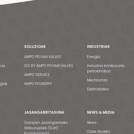
SOLUZIOAK
INDUSTRIAK
AMPO POYAM VALVES
Energia
dua
ISS BY AMPO POYAM VALVES
Industria kimikoa eta
petrokimikoa
AMPO SERVICE
Meatzaritza
egiak
AMPO FOUNDRY
Elektrizitatea
JASANGARRITASUNA
NEWS & MEDIA
Garapen Jasangarrirako
News
Helburuekiko (GJH)
Case studies
Konpromisoa