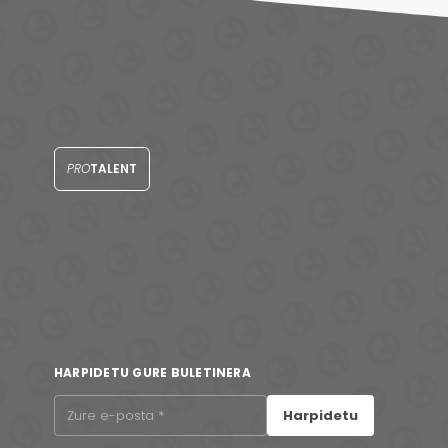
PRO
TALENT
HARPIDETU GURE BULETINERA
Harpidetu