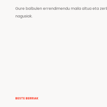
Gure balbulen errendimendu maila altua eta zerb
nagusiak.
BESTE BERRIAK