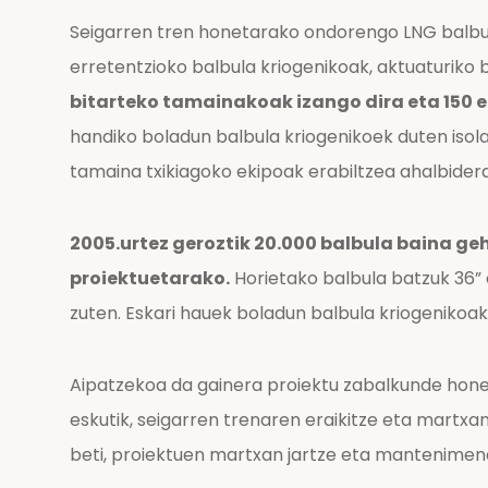
Seigarren tren honetarako ondorengo LNG balbu
erretentzioko balbula kriogenikoak, aktuaturiko
bitarteko tamainakoak izango dira eta 150 et
handiko boladun balbula kriogenikoek duten iso
tamaina txikiagoko ekipoak erabiltzea ahalbidera
2005.urtez geroztik 20.000 balbula baina g
proiektuetarako.
Horietako balbula batzuk 36” e
zuten. Eskari hauek boladun balbula kriogenikoak
Aipatzekoa da gainera proiektu zabalkunde hone
eskutik, seigarren trenaren eraikitze eta martxa
beti, proiektuen martxan jartze eta mantenimen