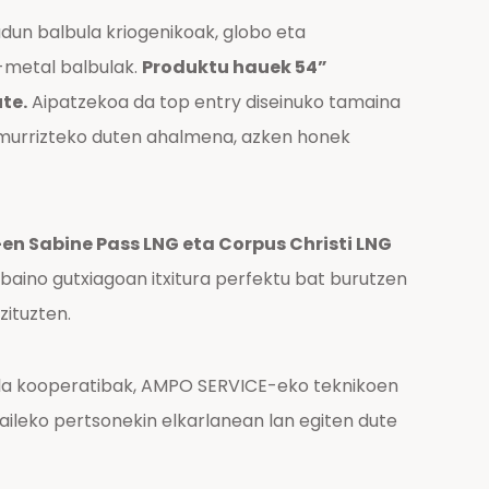
un balbula kriogenikoak, globo eta
l-metal balbulak.
Produktu hauek 54”
te.
Aipatzekoa da top entry diseinuko tamaina
a murrizteko duten ahalmena, azken honek
en Sabine Pass LNG eta Corpus Christi LNG
 baino gutxiagoan itxitura perfektu bat burutzen
zituzten.
ela kooperatibak, AMPO SERVICE-eko teknikoen
aileko pertsonekin elkarlanean lan egiten dute