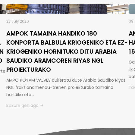
23 July 2026
09 
AMPOK TAMAINA HANDIKO 180
A
.
KONPORTA BALBULA KRIOGENIKO ETA EZ-
H
EN
KRIOGENIKO HORNITUKO DITU ARABIA
1
O
SAUDIKO ARAMCOREN RIYAS NGL
Ga
PROIEKTURAKO
li
rte
ba
AMPO POYAM VALVES aukeratu dute Arabia Saudiko Riyas
NGL frakzionamendu-trenen proiekturako tamaina
Ira
handiko eta…
Irakurri gehiago