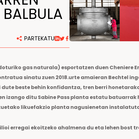
 BALBULA
Konponketa eta mantentze
lanetarako zentroak
PARTEKATU
oturiko gas naturala) esportatzen duen Cheniere En
ontratua sinatu zuen 2018.urte amaieran Bechtel inge
dute beste behin konfidantza, tren berri honetarak
 tren izango ditu Sabine Pass planta estatu batuarr
uetako likuefakzio planta nagusienetan instalatuta
ilioi erregai ekoitzeko ahalmena du eta lehen bost 