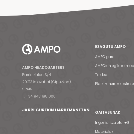
EZAGUTU AMPO
AMPO gara
AMPOren egiteko mo
AMPO HEADQUARTERS
Barrio Katea S/N
Taldea
20213 Idiazabal (Gipuzkoa)
Etorkizunerako estrat
SPAIN
T.
+34 943 188 000
JARRI GUREKIN HARREMANETAN
GAITASUNAK
Ingeniaritza eta I+G
Materialak