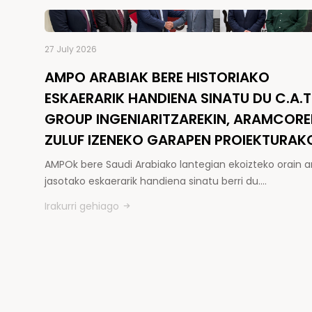
27 July 2026
AMPO ARABIAK BERE HISTORIAKO
ESKAERARIK HANDIENA SINATU DU C.A.T
GROUP INGENIARITZAREKIN, ARAMCOR
ZULUF IZENEKO GARAPEN PROIEKTURAK
AMPOk bere Saudi Arabiako lantegian ekoizteko orain a
jasotako eskaerarik handiena sinatu berri du.…
Irakurri gehiago