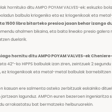
lak hornituko ditu AMPO POYAM VALVES-ek: eskuzko bolad
 boladun balbula kriogeniko eta ez kriogenikoak eta meta
a 1500 libra bitarteko presioa jasan behar izango du
lamendu ahalmen bikaina, eta baita lineako presio galer
tzen duelarik.
ehiago hornitu ditu AMPO POYAM VALVES-ek Cheniere-
ta 42”-ko HIPPS balbulak izan ziren, zeintzuek 2 segundu
, ez kriogenikoak eta metal-metal balbulak barnebiltzen 
n kasuan ere salmenta osteko zerbitzuak eskainiko ditu
n jartzean lagunduz. AMPOn euren bezeroen ingeniaritza s
du arrakastatsu bat bermatzeko helburuarekin.