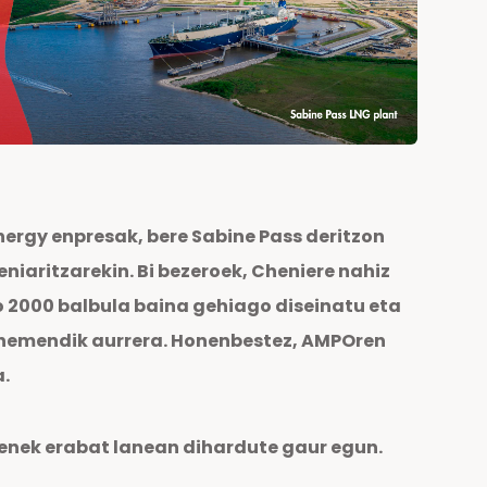
ergy enpresak, bere Sabine Pass deritzon
niaritzarekin. Bi bezeroek, Cheniere nahiz
o 2000 balbula baina gehiago diseinatu eta
ak hemendik aurrera. Honenbestez, AMPOren
.
trenek erabat lanean dihardute gaur egun.