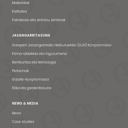
Materialak
Kalitatea
Fabrikazio eta zerbitzu zentroak
JASANGARRITASUNA
Garapen Jasangarrirako Helburuekiko (GJH) Konpromisoa
Klima-aldaketa eta ingurumena
Berrikuntza eta teknologia
Pertsonak
Gizarte-konpromisoa
Etika eta gardentasuna
NEWS & MEDIA
News
Case studies