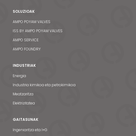
SOLUZIOAK
AMPO POYAM VALVES
ISS BY AMPO POYAM VALVES
AMPO SERVICE
AMPO FOUNDRY
INDUSTRIAK
Energia
Industria kimikoa eta petrokimikoa
Meatzaritza
Elektrizitatea
GAITASUNAK
Ingeniaritza eta I+G