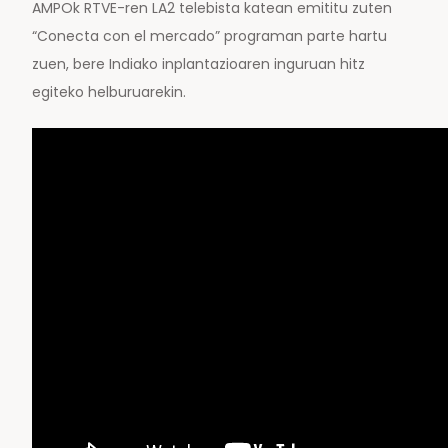
AMPOk RTVE-ren LA2 telebista katean emititu zuten
“Conecta con el mercado” programan parte hartu
zuen, bere Indiako inplantazioaren inguruan hitz
egiteko helburuarekin.