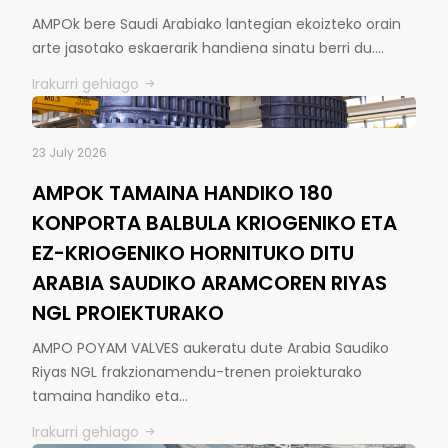
AMPOk bere Saudi Arabiako lantegian ekoizteko orain
arte jasotako eskaerarik handiena sinatu berri du.…
Irakurri gehiago
23 July 2026
AMPOK TAMAINA HANDIKO 180
KONPORTA BALBULA KRIOGENIKO ETA
EZ-KRIOGENIKO HORNITUKO DITU
ARABIA SAUDIKO ARAMCOREN RIYAS
NGL PROIEKTURAKO
AMPO POYAM VALVES aukeratu dute Arabia Saudiko
Riyas NGL frakzionamendu-trenen proiekturako
tamaina handiko eta…
Irakurri gehiago