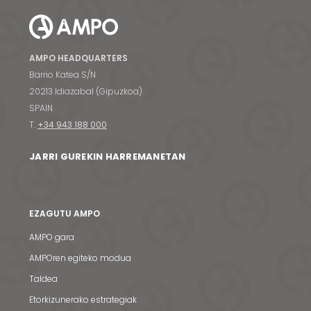
AMPO HEADQUARTERS
Barrio Katea S/N
20213 Idiazabal (Gipuzkoa)
SPAIN
T.
+34 943 188 000
JARRI GUREKIN HARREMANETAN
EZAGUTU AMPO
AMPO gara
AMPOren egiteko modua
Taldea
Etorkizunerako estrategiak