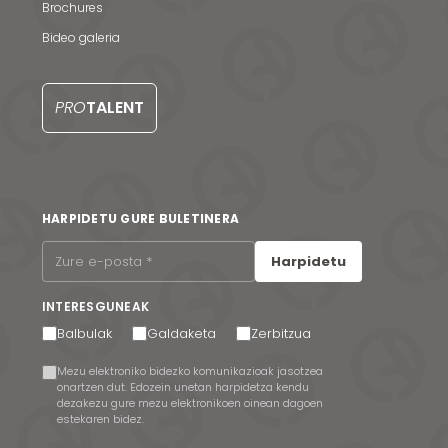
Brochures
Bideo galeria
PRO
TALENT
HARPIDETU GURE BULETINERA
Harpidetu
INTERESGUNEAK
Balbulak
Galdaketa
Zerbitzua
Mezu elektroniko bidezko komunikazioak jasotzea
onartzen dut. Edozein unetan harpidetza kendu
dezakezu gure mezu elektronikoen oinean dagoen
estekaren bidez.