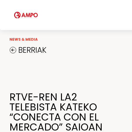
FES zerbitzuak
Prestakuntza-zerbitzuak
Prebentziozko mantentze-lanen eta
mantentze-lan prediktiboen
zerbitzuak
NEWS & MEDIA
Konponketa eta mantentze
BERRIAK
lanetarako zentroak
AMPO FOUNDRY
RTVE-REN LA2
TELEBISTA KATEKO
“CONECTA CON EL
MERCADO” SAIOAN