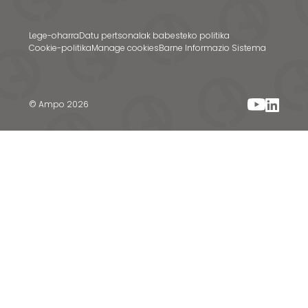
Lege-oharra
Datu pertsonalak babesteko politika
Cookie-politika
Manage cookies
Barne Informazio Sistema
© Ampo 2026