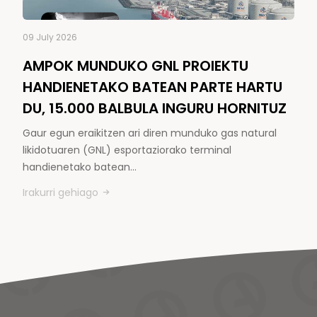
09 July 2026
AMPOK MUNDUKO GNL PROIEKTU
HANDIENETAKO BATEAN PARTE HARTU
DU, 15.000 BALBULA INGURU HORNITUZ
Gaur egun eraikitzen ari diren munduko gas natural
likidotuaren (GNL) esportaziorako terminal
handienetako batean…
Irakurri gehiago