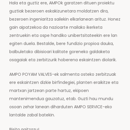
Hala eta guztiz ere, AMPOk garatzen dituen proiektu
guztiak bezeroen eskakizunetara moldatzen dira,
bezeroen ingeniaritza sailekin elkarlanean arituz. Honez
gain aipatzekoa da nazioarte mailako ikerketa
zentruekin eta ospe handiko unibertsitateekin ere lan
egiten duela. Bestalde, bere fundizio propioa dauka,
balbuletako dibisioari kalitate goreneko galdaketa
osagaiak eta zerbitzurik hoberena eskaintzen diolarik.
AMPO POYAM VALVES-ek salmenta osteko zerbitzuak
ere eskaintzen dizkie birfindegiei, planten eraikitze eta
martxan jartzean parte hartuz, ekipoen
mantenimendua gauzatuz, etab. Guzti hau mundu
osoan zehar lanean diharduten AMPO SERVICE-eko
lantalde zabal batekin.
Bisita gaitzazu!