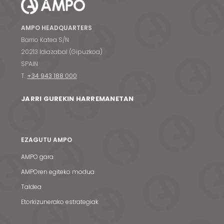
AMPO HEADQUARTERS
Barrio Katea S/N
20213 Idiazabal (Gipuzkoa)
SPAIN
T.
+34 943 188 000
JARRI GUREKIN HARREMANETAN
EZAGUTU AMPO
AMPO gara
AMPOren egiteko modua
Taldea
Etorkizunerako estrategiak