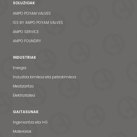
SOLUZIOAK
AMPO POYAM VALVES
ISS BY AMPO POYAM VALVES
AMPO SERVICE
AMPO FOUNDRY
INDUSTRIAK
Energia
Industria kimikoa eta petrokimikoa
Meatzaritza
Elektrizitatea
GAITASUNAK
Ingeniaritza eta I+G
Materialak