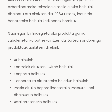
ezberdinetarako teknologia maila altuko balbulak
diseinatu eta ekoizten ditu 1964.urtetik, industria
honetarako balbula kritikoenak hornituz.
Gaur egun birfindegietarako produktu gama
zabalenetariko bat eskaintzen du, tartean ondorengo
produktuak aurkitzen direlarik:
Ar balbulak
Kontrolak dituzten Switch balbulak
Konporta balbulak
Tenperatura altuetarako boladun balbulak
Presio altuko bapore lineatarako Pressure Seal
diseinudun balbulak
Axial erretentzio balbulak