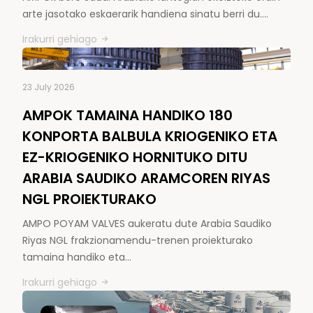
arte jasotako eskaerarik handiena sinatu berri du.…
Irakurri gehiago
23 July 2026
AMPOK TAMAINA HANDIKO 180
KONPORTA BALBULA KRIOGENIKO ETA
EZ-KRIOGENIKO HORNITUKO DITU
ARABIA SAUDIKO ARAMCOREN RIYAS
NGL PROIEKTURAKO
AMPO POYAM VALVES aukeratu dute Arabia Saudiko
Riyas NGL frakzionamendu-trenen proiekturako
tamaina handiko eta…
Irakurri gehiago