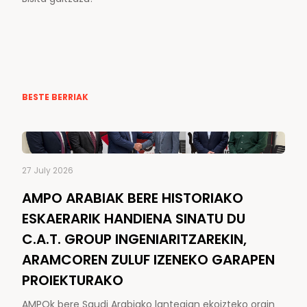
BESTE BERRIAK
27 July 2026
AMPO ARABIAK BERE HISTORIAKO
ESKAERARIK HANDIENA SINATU DU
C.A.T. GROUP INGENIARITZAREKIN,
ARAMCOREN ZULUF IZENEKO GARAPEN
PROIEKTURAKO
AMPOk bere Saudi Arabiako lantegian ekoizteko orain