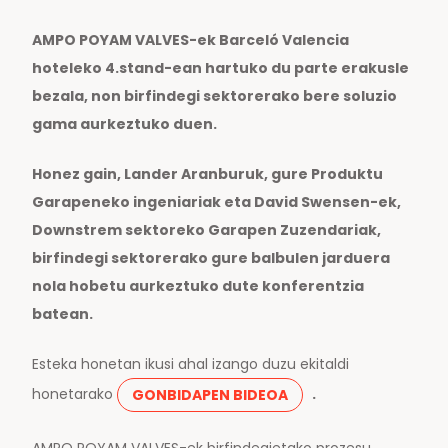
AMPO POYAM VALVES-ek Barceló Valencia
hoteleko 4.stand-ean hartuko du parte erakusle
bezala, non birfindegi sektorerako bere soluzio
gama aurkeztuko duen.
Honez gain, Lander Aranburuk, gure Produktu
Garapeneko ingeniariak eta David Swensen-ek,
Downstrem sektoreko Garapen Zuzendariak,
birfindegi sektorerako gure balbulen jarduera
nola hobetu aurkeztuko dute konferentzia
batean.
Esteka honetan ikusi ahal izango duzu ekitaldi
honetarako
.
GONBIDAPEN BIDEOA
AMPO POYAM VALVES-ek birfindegietako prozesu