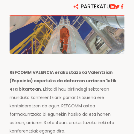
PARTEKATU
REFCOMM VALENCIA erakustazoka Valentzian
(Espainia) ospatuko da datorren urriaren 1etik
4ra bitartean
. Ekitaldi hau birfindegi sektorean
munduko konferentziarik garrantzitsuena ere
kontsideratzen da egun. REFCOMM astea
formakuntzako bi egunekin hasiko da eta honen
ostean, urriaren 3 eta 4ean, erakustazoka ireki eta
konferentziak egongo dira.