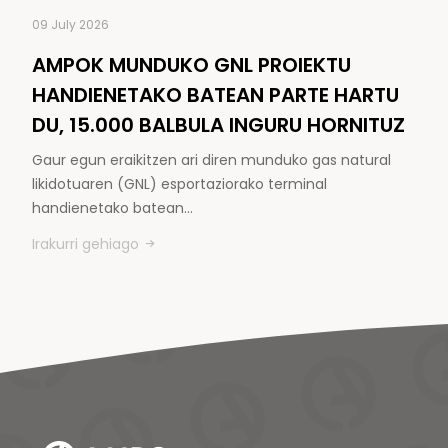
09 July 2026
AMPOK MUNDUKO GNL PROIEKTU
HANDIENETAKO BATEAN PARTE HARTU
DU, 15.000 BALBULA INGURU HORNITUZ
Gaur egun eraikitzen ari diren munduko gas natural
likidotuaren (GNL) esportaziorako terminal
handienetako batean…
Irakurri gehiago