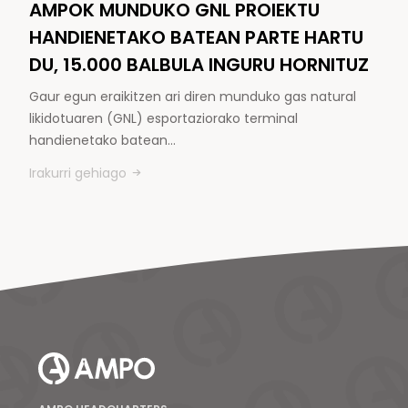
AMPOK MUNDUKO GNL PROIEKTU
HANDIENETAKO BATEAN PARTE HARTU
DU, 15.000 BALBULA INGURU HORNITUZ
Gaur egun eraikitzen ari diren munduko gas natural
likidotuaren (GNL) esportaziorako terminal
handienetako batean…
Irakurri gehiago