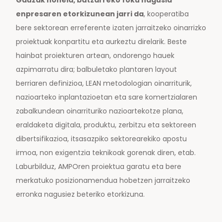
enpresaren etorkizunean jarri da
, kooperatiba
bere sektorean erreferente izaten jarraitzeko oinarrizko
proiektuak konpartitu eta aurkeztu direlarik. Beste
hainbat proiekturen artean, ondorengo hauek
azpimarratu dira; balbuletako plantaren layout
berriaren definizioa, LEAN metodologian oinarriturik,
nazioarteko inplantazioetan eta sare komertzialaren
zabalkundean oinarrituriko nazioartekotze plana,
eraldaketa digitala, produktu, zerbitzu eta sektoreen
dibertsifikazioa, itsasazpiko sektorearekiko apostu
irmoa, non exigentzia teknikoak gorenak diren, etab.
Laburbilduz, AMPOren proiektua garatu eta bere
merkatuko posizionamendua hobetzen jarraitzeko
erronka nagusiez beteriko etorkizuna.