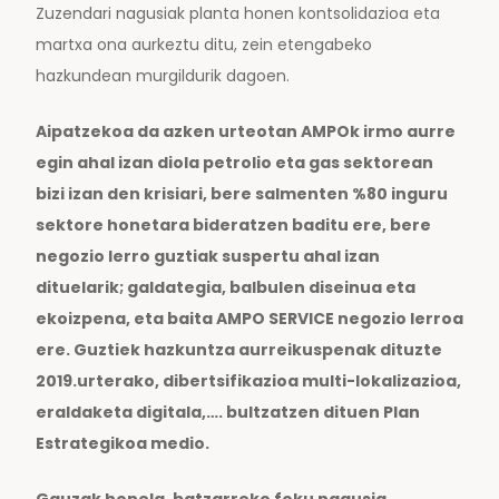
Zuzendari nagusiak planta honen kontsolidazioa eta
martxa ona aurkeztu ditu, zein etengabeko
hazkundean murgildurik dagoen.
Aipatzekoa da azken urteotan AMPOk irmo aurre
egin ahal izan diola petrolio eta gas sektorean
bizi izan den krisiari, bere salmenten %80 inguru
sektore honetara bideratzen baditu ere, bere
negozio lerro guztiak suspertu ahal izan
dituelarik; galdategia, balbulen diseinua eta
ekoizpena, eta baita AMPO SERVICE negozio lerroa
ere. Guztiek hazkuntza aurreikuspenak dituzte
2019.urterako, dibertsifikazioa multi-lokalizazioa,
eraldaketa digitala,…. bultzatzen dituen Plan
Estrategikoa medio.
Gauzak honela, batzarreko foku nagusia