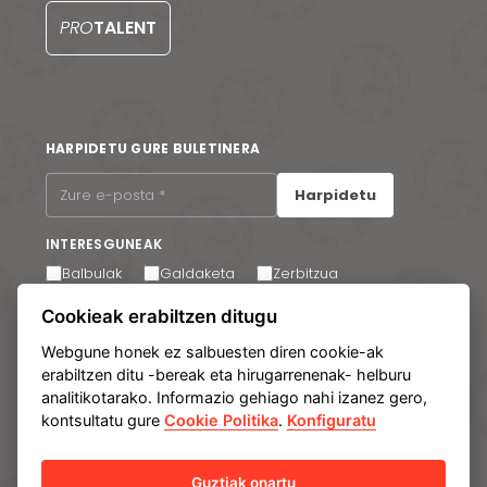
PRO
TALENT
HARPIDETU GURE BULETINERA
Harpidetu
INTERESGUNEAK
Balbulak
Galdaketa
Zerbitzua
Mezu elektroniko bidezko komunikazioak jasotzea
Cookieak erabiltzen ditugu
onartzen dut. Edozein unetan harpidetza kendu
dezakezu gure mezu elektronikoen oinean dagoen
Webgune honek ez salbuesten diren cookie-ak
estekaren bidez.
erabiltzen ditu -bereak eta hirugarrenenak- helburu
analitikotarako. Informazio gehiago nahi izanez gero,
kontsultatu gure
Cookie Politika
.
Konfiguratu
Lege-oharra
Datu pertsonalak babesteko politika
Cookie-politika
Manage cookies
Barne Informazio Sistema
Guztiak onartu