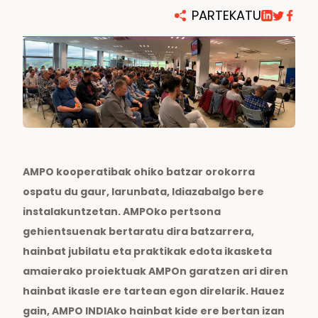
PARTEKATU
AMPO kooperatibak ohiko batzar orokorra
ospatu du gaur, larunbata, Idiazabalgo bere
instalakuntzetan. AMPOko pertsona
gehientsuenak bertaratu dira batzarrera,
hainbat jubilatu eta praktikak edota ikasketa
amaierako proiektuak AMPOn garatzen ari diren
hainbat ikasle ere tartean egon direlarik. Hauez
gain, AMPO INDIAko hainbat kide ere bertan izan