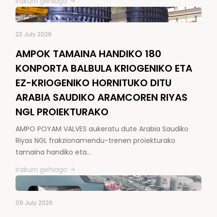
Irakurri gehiago
23 July 2026
AMPOK TAMAINA HANDIKO 180
KONPORTA BALBULA KRIOGENIKO ETA
EZ-KRIOGENIKO HORNITUKO DITU
ARABIA SAUDIKO ARAMCOREN RIYAS
NGL PROIEKTURAKO
AMPO POYAM VALVES aukeratu dute Arabia Saudiko
Riyas NGL frakzionamendu-trenen proiekturako
tamaina handiko eta…
Irakurri gehiago
09 July 2026