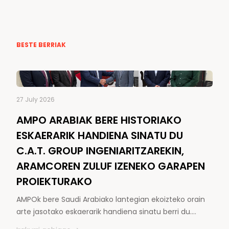
BESTE BERRIAK
27 July 2026
AMPO ARABIAK BERE HISTORIAKO
ESKAERARIK HANDIENA SINATU DU
C.A.T. GROUP INGENIARITZAREKIN,
ARAMCOREN ZULUF IZENEKO GARAPEN
PROIEKTURAKO
AMPOk bere Saudi Arabiako lantegian ekoizteko orain
arte jasotako eskaerarik handiena sinatu berri du.…