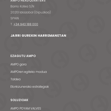
AMPO HEADQUARTERS
Barrio Katea S/N
20213 Idiazabal (Gipuzkoa)
SPAIN
T.
+34 943 188 000
JARRI GUREKIN HARREMANETAN
EZAGUTU AMPO
AMPO gara
AMPOren egiteko modua
Taldea
Etorkizunerako estrategiak
SOLUZIOAK
AMPO POYAM VALVES