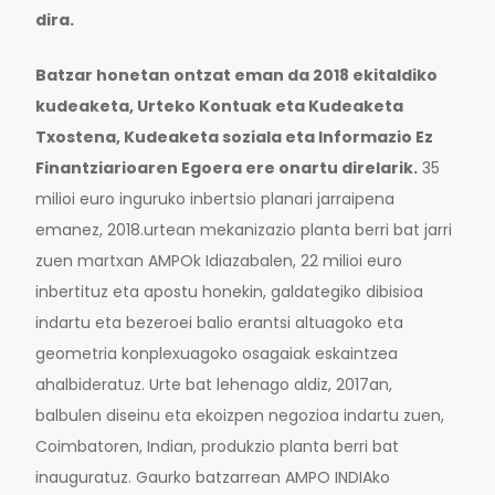
dira.
Batzar honetan ontzat eman da 2018 ekitaldiko
kudeaketa, Urteko Kontuak eta Kudeaketa
Txostena, Kudeaketa soziala eta Informazio Ez
Finantziarioaren Egoera ere onartu direlarik.
35
milioi euro inguruko inbertsio planari jarraipena
emanez, 2018.urtean mekanizazio planta berri bat jarri
zuen martxan AMPOk Idiazabalen, 22 milioi euro
inbertituz eta apostu honekin, galdategiko dibisioa
indartu eta bezeroei balio erantsi altuagoko eta
geometria konplexuagoko osagaiak eskaintzea
ahalbideratuz. Urte bat lehenago aldiz, 2017an,
balbulen diseinu eta ekoizpen negozioa indartu zuen,
Coimbatoren, Indian, produkzio planta berri bat
inauguratuz. Gaurko batzarrean AMPO INDIAko