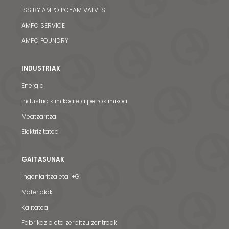
ISS BY AMPO POYAM VALVES
AMPO SERVICE
AMPO FOUNDRY
INDUSTRIAK
Energia
Industria kimikoa eta petrokimikoa
Meatzaritza
Elektrizitatea
GAITASUNAK
Ingeniaritza eta I+G
Materialak
Kalitatea
Fabrikazio eta zerbitzu zentroak